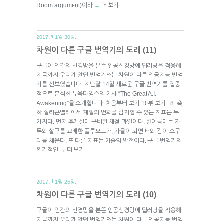
Room argument)이라
더 보기
→
2017년 1월 30일.
차원이 다른 구글 번역기의 도래 (11)
구글이 인간의 신경망을 본뜬 인공신경망에 딥러닝을 적용해
지금까지 우리가 알던 번역기와는 차원이 다른 인공지능 번역
기를 선보였습니다. 지난달 14일 새로운 구글 번역기를 집중
적으로 분석한 뉴욕타임스의 기사 “The Great A.I.
Awakening”을 소개합니다. 처음부터 보기 10부 보기 8. 축
하 실리콘밸리에서 계절의 변화를 감지할 수 있는 지표는 두
가지다. 먼저 휴게실에 구비된 제철 과일이다. 한여름에는 자
두와 살구를 교배한 플루오트가, 가을이 되면 배와 감이 소쿠
리를 채운다. 또 다른 지표는 기술의 발전이다. 구글 번역기의
획기적인
더 보기
→
2017년 1월 25일.
차원이 다른 구글 번역기의 도래 (10)
구글이 인간의 신경망을 본뜬 인공신경망에 딥러닝을 적용해
지금까지 우리가 알던 번역기와는 차원이 다른 인공지능 번역