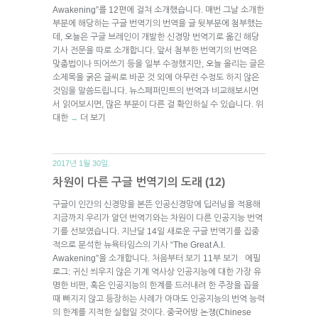
Awakening”를 12편에 걸쳐 소개했습니다. 매번 그날 소개한
부분에 해당하는 구글 번역기의 번역을 글 뒷부분에 첨부했는
데, 오늘은 구글 브레인이 개발한 신경망 번역기로 옮긴 해당
기사 전문을 따로 소개합니다. 앞서 첨부한 번역기의 번역은
맞춤법이나 띄어쓰기 등을 일부 수정했지만, 오늘 올리는 글은
소제목을 굵은 글씨로 바꾼 것 외에 아무런 수정도 하지 않은
것임을 말씀드립니다. 뉴스페퍼민트의 번역과 비교해보시면
서 읽어보시면, 많은 부분이 다른 걸 확인하실 수 있습니다. 위
대한
더 보기
→
2017년 1월 30일.
차원이 다른 구글 번역기의 도래 (12)
구글이 인간의 신경망을 본뜬 인공신경망에 딥러닝을 적용해
지금까지 우리가 알던 번역기와는 차원이 다른 인공지능 번역
기를 선보였습니다. 지난달 14일 새로운 구글 번역기를 집중
적으로 분석한 뉴욕타임스의 기사 “The Great A.I.
Awakening”을 소개합니다. 처음부터 보기 11부 보기 에필
로그: 귀신 씌우지 않은 기계 역사상 인공지능에 대한 가장 유
명한 비판, 혹은 인공지능의 한계를 드러내려 한 주장을 꼽을
때 빠지지 않고 등장하는 사례가 아마도 인공지능의 번역 능력
의 한계를 지적한 실험일 것이다. 중국어방 논쟁(Chinese