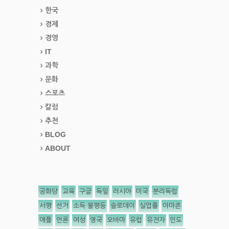
한국
경제
경영
IT
과학
문화
스포츠
칼럼
추천
BLOG
ABOUT
공화당
교육
구글
독일
러시아
미국
분리독립
서평
선거
소득 불평등
슬로데이
실업률
아마존
애플
언론
여성
영국
오바마
유럽
유전자
인도