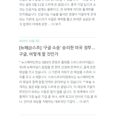
하는 글은 2월 11일 스프에 쓴 글입니다. 중국 기업 딥시크 쇼
크는 인공지능 업계는 물론이고, 전 세계에 커다란 충격파를
안겨줬습니다. 인공지능 기술을 둘러싼 경쟁이 치열하게 전개
되는 가운데, 딥시크가 수많은 제약을 뚫고 보여준 성공은 테
크 업계의 미래에 관한
더 보기
→
2024년 10월 3일.
[뉴페@스프] ‘구글 소송’ 승리한 미국 정부…
구글, 어떻게 할 것인가
* 뉴스페퍼민트는 SBS의 콘텐츠 플랫폼 스브스프리미엄(스
프)에 뉴욕타임스 칼럼을 한 편씩 선정해 번역하고, 글에 관한
해설을 쓰고 있습니다. 그 가운데 저희가 쓴 해설을 스프와 시
차를 두고 소개합니다. 스브스프리미엄에서는 뉴스페퍼민트
의 해설과 함께 칼럼 번역도 읽어보실 수 있습니다. **오늘 소
개하는 글은 8월 16일 스프에 쓴 글입니다. 이 세상에 구글이
무엇인지 모르는 사람은 많지 않을 겁니다. 전 세계에서 시가
총액이 가장 높은 기업 중 하나, 세계 최고의 인터넷 기업 중 하
나, 인터넷 세상을 지탱하는 대표적인 기업이
더 보기
→