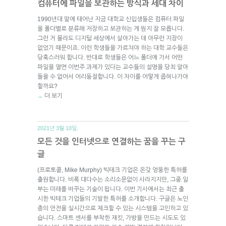
컴퓨터에 파일을 보관하는 방식과 세대 차이
1990년대 말에 태어난 지금 대학교 신입생들은 컴퓨터 파일
을 폴더별로 분류해 저장하고 보관하는 게 뭔지 잘 모릅니다.
그런 거 몰라도 디지털 세상에서 살아가는 데 아무런 지장이
없었기 때문이죠. 이런 학생들을 가르쳐야 하는 대학 교수들은
당혹스러워 합니다. 반대로 학생들은 어느 폴더에 가서 어떤
파일을 열면 이번주 과제가 있다는 교수들의 설명을 당최 알아
들을 수 없어서 어리둥절합니다. 이 차이를 어떻게 좁혀나가야
할까요?
더 보기
→
2021년 3월 10일.
모든 것을 인터넷으로 연결하는 꿈을 꾸는 구
글
(프로토콜, Mike Murphy) 빅테크 기업은 온갖 엉뚱한 특허를
출원합니다. 비록 대다수는 소리소문없이 사라지지만, 그중 일
부는 미래를 바꾸는 기술이 됩니다. 이번 기사에서는 최근 출
시한 빅테크 기업들의 기발한 특허를 소개합니다. 구글은 노인
층의 안전을 실시간으로 체크할 수 있는 시스템을 고민하고 있
습니다. 스마트 센서를 부착한 재킷, 가방을 만드는 시도도 있