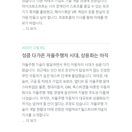
었습니다. 다른 빅테크 기업도 기술 개발 경쟁에 한창입니다.
마이크로소프트는 시각 장애인이 스포츠를 즐길 수 있는 보조
기기 특허를 출원했고, 페이스북은 VR 게임의 옷을 현실의 옷
처럼 만들고 싶어 합니다. 프로토콜의 기사를 통해 미래를 엿
보기 바랍니다.
더 보기
→
2020년 12월 8일.
성큼 다가온 자율주행차 시대, 상용화는 아직
자율주행 기술이 발달하면서 무인 자동차의 시대가 성큼 다가
왔습니다. 최근에는 인간 보조 운전자가 탑승하지 않는 진정한
무인 자동차가 실전 테스트 단계에 돌입했습니다. 아마존, 테
슬라, 구글 등 빅테크 기업과 오로라, 앱티브 등 자율주행 분야
스타트업은 물론, 현대자동차, GM, 폭스바겐을 비롯한 자동차
회사도 자율주행 개발 경쟁에 참전하며 치열한 주도권 다툼에
나섰습니다. 하지만, 자율주행 자동차가 대규모로 상용화되기
까지는 넘어야 할 산이 많다는 주장도 있습니다. 자율주행 기
술의 개발 현황과 미래 전망은 어떨까요? 월스트리트저널의
기사를 소개합니다.
더 보기
→