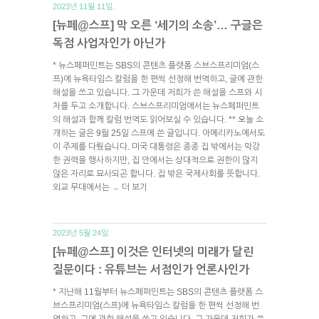
2023년 11월 11일.
[뉴페@스프] 막 오른 ‘세기의 소송’… 구글은
독점 사업자인가 아닌가
* 뉴스페퍼민트는 SBS의 콘텐츠 플랫폼 스브스프리미엄(스
프)에 뉴욕타임스 칼럼을 한 편씩 선정해 번역하고, 글에 관한
해설을 쓰고 있습니다. 그 가운데 저희가 쓴 해설을 스프와 시
차를 두고 소개합니다. 스브스프리미엄에서는 뉴스페퍼민트
의 해설과 함께 칼럼 번역도 읽어보실 수 있습니다. ** 오늘 소
개하는 글은 9월 25일 스프에 쓴 글입니다. 아메리카노에서도
이 주제를 다뤘습니다. 미국 대통령은 종종 집 밖에서는 막강
한 권력을 행사하지만, 집 안에서는 상대적으로 권한이 많지
않은 자리로 묘사되곤 합니다. 집 밖은 국제사회를 뜻합니다.
외교 무대에서는
더 보기
→
2023년 5월 24일.
[뉴페@스프] 이것은 인터넷의 미래가 달린
질문이다 : 유튜브는 서점인가 언론사인가
* 지난해 11월부터 뉴스페퍼민트는 SBS의 콘텐츠 플랫폼 스
브스프리미엄(스프)에 뉴욕타임스 칼럼을 한 편씩 선정해 번
역하고, 그에 관한 해설을 쓰고 있습니다. 그 가운데 저희가 쓴