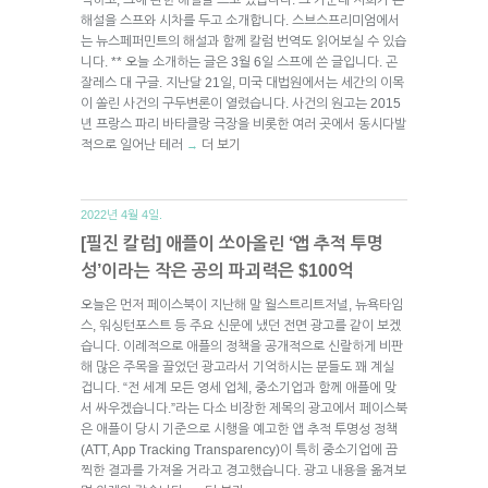
해설을 스프와 시차를 두고 소개합니다. 스브스프리미엄에서
는 뉴스페퍼민트의 해설과 함께 칼럼 번역도 읽어보실 수 있습
니다. ** 오늘 소개하는 글은 3월 6일 스프에 쓴 글입니다. 곤
잘레스 대 구글. 지난달 21일, 미국 대법원에서는 세간의 이목
이 쏠린 사건의 구두변론이 열렸습니다. 사건의 원고는 2015
년 프랑스 파리 바타클랑 극장을 비롯한 여러 곳에서 동시다발
적으로 일어난 테러
더 보기
→
2022년 4월 4일.
[필진 칼럼] 애플이 쏘아올린 ‘앱 추적 투명
성’이라는 작은 공의 파괴력은 $100억
오늘은 먼저 페이스북이 지난해 말 월스트리트저널, 뉴욕타임
스, 워싱턴포스트 등 주요 신문에 냈던 전면 광고를 같이 보겠
습니다. 이례적으로 애플의 정책을 공개적으로 신랄하게 비판
해 많은 주목을 끌었던 광고라서 기억하시는 분들도 꽤 계실
겁니다. “전 세계 모든 영세 업체, 중소기업과 함께 애플에 맞
서 싸우겠습니다.”라는 다소 비장한 제목의 광고에서 페이스북
은 애플이 당시 기준으로 시행을 예고한 앱 추적 투명성 정책
(ATT, App Tracking Transparency)이 특히 중소기업에 끔
찍한 결과를 가져올 거라고 경고했습니다. 광고 내용을 옮겨보