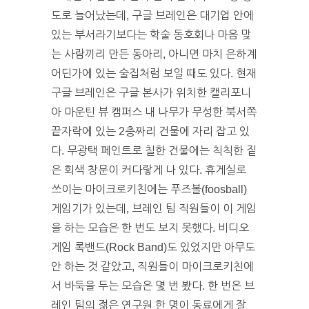
도로 늘어났는데, 구글 브레인은 대기업 안에
있는 부서라기보다는 학술 동호회나 마음 맞
는 사람끼리 만든 동아리, 아니면 마치 은하계
어딘가에 있는 술집처럼 보일 때도 있다. 현재
구글 브레인은 구글 본사가 위치한 캘리포니
아 마운틴 뷰 캠퍼스 내 나무가 무성한 북서쪽
끝자락에 있는 2층짜리 건물에 자리 잡고 있
다. 무광택 페인트로 칠한 건물에는 칙칙한 짙
은 회색 창문이 커다랗게 나 있다. 휴게실로
쓰이는 마이크로키친에는 푸즈볼(foosball)
게임기가 있는데, 브레인 팀 직원들이 이 게임
을 하는 모습은 한 번도 보지 못했다. 비디오
게임 록밴드(Rock Band)도 있었지만 아무도
안 하는 것 같았고, 직원들이 마이크로키친에
서 바둑을 두는 모습은 몇 번 봤다. 한 번은 브
레인 팀의 젊은 연구원 한 명이 동료에게 잘