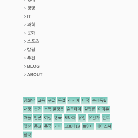
경영
IT
과학
문화
스포츠
칼럼
추천
BLOG
ABOUT
공화당
교육
구글
독일
러시아
미국
분리독립
서평
선거
소득 불평등
슬로데이
실업률
아마존
애플
언론
여성
영국
오바마
유럽
유전자
인도
일본
종교
중국
커피
코로나19
트위터
페이스북
한국