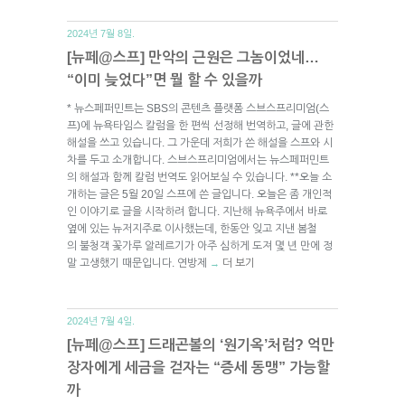
2024년 7월 8일.
[뉴페@스프] 만악의 근원은 그놈이었네…
“이미 늦었다”면 뭘 할 수 있을까
* 뉴스페퍼민트는 SBS의 콘텐츠 플랫폼 스브스프리미엄(스
프)에 뉴욕타임스 칼럼을 한 편씩 선정해 번역하고, 글에 관한
해설을 쓰고 있습니다. 그 가운데 저희가 쓴 해설을 스프와 시
차를 두고 소개합니다. 스브스프리미엄에서는 뉴스페퍼민트
의 해설과 함께 칼럼 번역도 읽어보실 수 있습니다. **오늘 소
개하는 글은 5월 20일 스프에 쓴 글입니다. 오늘은 좀 개인적
인 이야기로 글을 시작하려 합니다. 지난해 뉴욕주에서 바로
옆에 있는 뉴저지주로 이사했는데, 한동안 잊고 지낸 봄철
의 불청객 꽃가루 알레르기가 아주 심하게 도져 몇 년 만에 정
말 고생했기 때문입니다. 연방제
더 보기
→
2024년 7월 4일.
[뉴페@스프] 드래곤볼의 ‘원기옥’처럼? 억만
장자에게 세금을 걷자는 “증세 동맹” 가능할
까