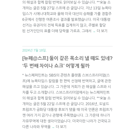
의 해설과 함께 칼럼 번역도 읽어보실 수 있습니다. **오늘 소
개하는 글은 5월 27일 스프에 쓴 글입니다. 지난 13일 뉴욕타
임스가 시에나대학교와 올해 미국 대선의 승패를 가를 경합주
6곳에서 진행한 여론조사 결과를 발표했습니다. 미국 대통령
선거는 유권자의 전체 득표를 집계하지 않고, 주별로 할당
된 선거인단의 표를 더해 당락을 가르죠. 그래서
더 보기
→
2024년 7월 18일.
[뉴페@스프] 둘이 같은 목소리 낼 때도 있네?
‘두 번째 차이나 쇼크’ 어떻게 될까
* 뉴스페퍼민트는 SBS의 콘텐츠 플랫폼 스브스프리미엄(스
프)에 뉴욕타임스 칼럼을 한 편씩 선정해 번역하고, 글에 관한
해설을 쓰고 있습니다. 그 가운데 저희가 쓴 해설을 스프와 시
차를 두고 소개합니다. 스브스프리미엄에서는 뉴스페퍼민트
의 해설과 함께 칼럼 번역도 읽어보실 수 있습니다. **오늘 소
개하는 글은 5월 22일 스프에 쓴 글입니다. 2016년, 도널드
트럼프가 공화당 대통령 후보가 됐을 때 미국 언론은 트럼프가
깬 여러 가지 금기나 관행에 주목했습니다. 그 가운데 하나가
자유무역에 대한 생각이었습니다. 미국이란 나라가 건국되고
다른 나라와 무역을
더 보기
→