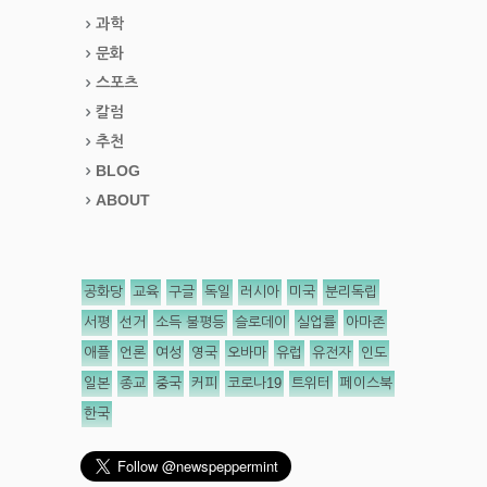
과학
문화
스포츠
칼럼
추천
BLOG
ABOUT
공화당
교육
구글
독일
러시아
미국
분리독립
서평
선거
소득 불평등
슬로데이
실업률
아마존
애플
언론
여성
영국
오바마
유럽
유전자
인도
일본
종교
중국
커피
코로나19
트위터
페이스북
한국