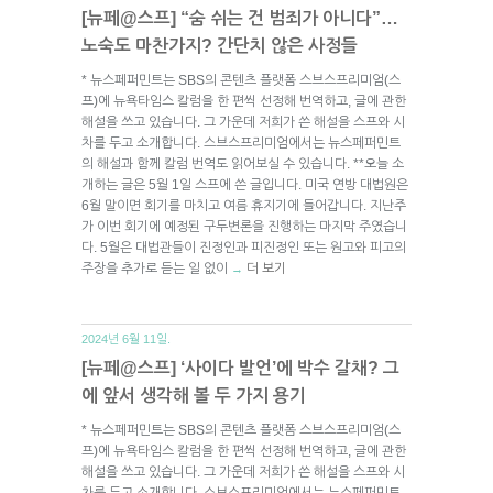
[뉴페@스프] “숨 쉬는 건 범죄가 아니다”…
노숙도 마찬가지? 간단치 않은 사정들
* 뉴스페퍼민트는 SBS의 콘텐츠 플랫폼 스브스프리미엄(스
프)에 뉴욕타임스 칼럼을 한 편씩 선정해 번역하고, 글에 관한
해설을 쓰고 있습니다. 그 가운데 저희가 쓴 해설을 스프와 시
차를 두고 소개합니다. 스브스프리미엄에서는 뉴스페퍼민트
의 해설과 함께 칼럼 번역도 읽어보실 수 있습니다. **오늘 소
개하는 글은 5월 1일 스프에 쓴 글입니다. 미국 연방 대법원은
6월 말이면 회기를 마치고 여름 휴지기에 들어갑니다. 지난주
가 이번 회기에 예정된 구두변론을 진행하는 마지막 주였습니
다. 5월은 대법관들이 진정인과 피진정인 또는 원고와 피고의
주장을 추가로 듣는 일 없이
더 보기
→
2024년 6월 11일.
[뉴페@스프] ‘사이다 발언’에 박수 갈채? 그
에 앞서 생각해 볼 두 가지 용기
* 뉴스페퍼민트는 SBS의 콘텐츠 플랫폼 스브스프리미엄(스
프)에 뉴욕타임스 칼럼을 한 편씩 선정해 번역하고, 글에 관한
해설을 쓰고 있습니다. 그 가운데 저희가 쓴 해설을 스프와 시
차를 두고 소개합니다. 스브스프리미엄에서는 뉴스페퍼민트