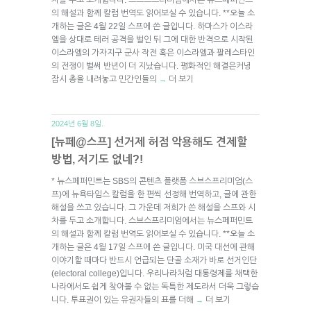
의 해설과 함께 칼럼 번역도 읽어보실 수 있습니다. **오늘 소
개하는 글은 4월 22일 스프에 쓴 글입니다. 하마스가 이스라
엘을 상대로 테러 공격을 벌인 뒤 그에 대한 반격으로 시작된
이스라엘의 가자지구 군사 작전 혹은 이스라엘과 팔레스타인
의 전쟁이 벌써 반년이 더 지났습니다. 평화적인 해결은커녕
잠시 총을 내려놓고 민간인들의
더 보기
→
2024년 6월 8일.
[뉴페@스프] 선거제 허점 악용해도 견제할
방법, 저기도 없네?!
* 뉴스페퍼민트는 SBS의 콘텐츠 플랫폼 스브스프리미엄(스
프)에 뉴욕타임스 칼럼을 한 편씩 선정해 번역하고, 글에 관한
해설을 쓰고 있습니다. 그 가운데 저희가 쓴 해설을 스프와 시
차를 두고 소개합니다. 스브스프리미엄에서는 뉴스페퍼민트
의 해설과 함께 칼럼 번역도 읽어보실 수 있습니다. **오늘 소
개하는 글은 4월 17일 스프에 쓴 글입니다. 미국 대선에 관해
이야기할 때마다 반드시 언급되는 단골 소재가 바로 선거인단
(electoral college)입니다. 우리나라처럼 대통령제를 채택한
나라에서도 쉽게 찾아볼 수 없는 독특한 제도라서 더욱 그렇습
니다. 투표권이 있는 유권자들의 표를 더해
더 보기
→