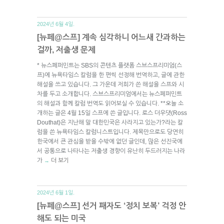
2024년 6월 4일.
[뉴페@스프] 계속 심각하니 어느새 간과하는
걸까, 저출생 문제
* 뉴스페퍼민트는 SBS의 콘텐츠 플랫폼 스브스프리미엄(스
프)에 뉴욕타임스 칼럼을 한 편씩 선정해 번역하고, 글에 관한
해설을 쓰고 있습니다. 그 가운데 저희가 쓴 해설을 스프와 시
차를 두고 소개합니다. 스브스프리미엄에서는 뉴스페퍼민트
의 해설과 함께 칼럼 번역도 읽어보실 수 있습니다. **오늘 소
개하는 글은 4월 15일 스프에 쓴 글입니다. 로스 더우댓(Ross
Douthat)은 지난해 말 대한민국은 사라지고 있는가?라는 칼
럼을 쓴 뉴욕타임스 칼럼니스트입니다. 제목만으로도 당연히
한국에서 큰 관심을 받을 수밖에 없던 글인데, 많은 선진국에
서 공통으로 나타나는 저출생 경향이 유난히 두드러지는 나라
가
더 보기
→
2024년 6월 1일.
[뉴페@스프] 선거 패자도 ‘정치 보복’ 걱정 안
해도 되는 미국