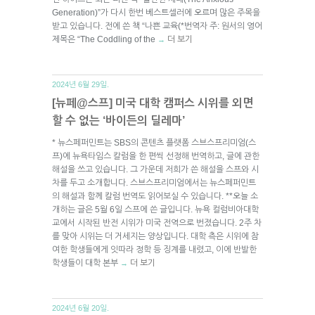
Generation)”가 다시 한번 베스트셀러에 오르며 많은 주목을
받고 있습니다. 전에 쓴 책 “나쁜 교육(*번역자 주: 원서의 영어
제목은 “The Coddling of the
더 보기
→
2024년 6월 29일.
[뉴페@스프] 미국 대학 캠퍼스 시위를 외면
할 수 없는 ‘바이든의 딜레마’
* 뉴스페퍼민트는 SBS의 콘텐츠 플랫폼 스브스프리미엄(스
프)에 뉴욕타임스 칼럼을 한 편씩 선정해 번역하고, 글에 관한
해설을 쓰고 있습니다. 그 가운데 저희가 쓴 해설을 스프와 시
차를 두고 소개합니다. 스브스프리미엄에서는 뉴스페퍼민트
의 해설과 함께 칼럼 번역도 읽어보실 수 있습니다. **오늘 소
개하는 글은 5월 6일 스프에 쓴 글입니다. 뉴욕 컬럼비아대학
교에서 시작된 반전 시위가 미국 전역으로 번졌습니다. 2주 차
를 맞아 시위는 더 거세지는 양상입니다. 대학 측은 시위에 참
여한 학생들에게 잇따라 정학 등 징계를 내렸고, 이에 반발한
학생들이 대학 본부
더 보기
→
2024년 6월 20일.