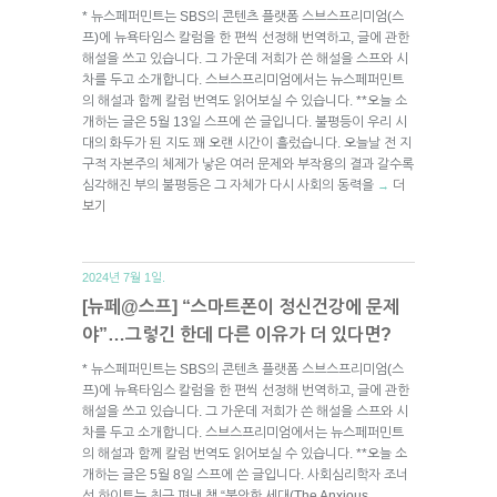
* 뉴스페퍼민트는 SBS의 콘텐츠 플랫폼 스브스프리미엄(스
프)에 뉴욕타임스 칼럼을 한 편씩 선정해 번역하고, 글에 관한
해설을 쓰고 있습니다. 그 가운데 저희가 쓴 해설을 스프와 시
차를 두고 소개합니다. 스브스프리미엄에서는 뉴스페퍼민트
의 해설과 함께 칼럼 번역도 읽어보실 수 있습니다. **오늘 소
개하는 글은 5월 13일 스프에 쓴 글입니다. 불평등이 우리 시
대의 화두가 된 지도 꽤 오랜 시간이 흘렀습니다. 오늘날 전 지
구적 자본주의 체제가 낳은 여러 문제와 부작용의 결과 갈수록
심각해진 부의 불평등은 그 자체가 다시 사회의 동력을
더
→
보기
2024년 7월 1일.
[뉴페@스프] “스마트폰이 정신건강에 문제
야”…그렇긴 한데 다른 이유가 더 있다면?
* 뉴스페퍼민트는 SBS의 콘텐츠 플랫폼 스브스프리미엄(스
프)에 뉴욕타임스 칼럼을 한 편씩 선정해 번역하고, 글에 관한
해설을 쓰고 있습니다. 그 가운데 저희가 쓴 해설을 스프와 시
차를 두고 소개합니다. 스브스프리미엄에서는 뉴스페퍼민트
의 해설과 함께 칼럼 번역도 읽어보실 수 있습니다. **오늘 소
개하는 글은 5월 8일 스프에 쓴 글입니다. 사회심리학자 조너
선 하이트는 최근 펴낸 책 “불안한 세대(The Anxious