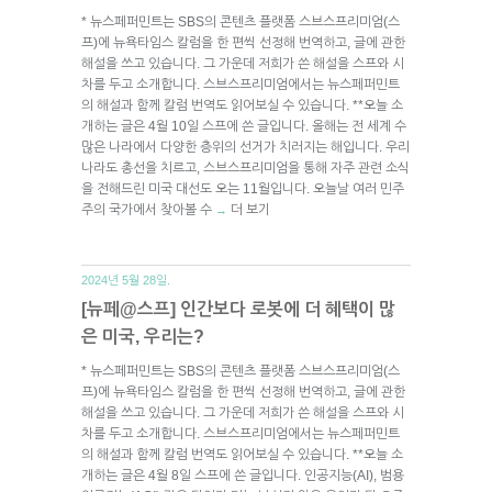
* 뉴스페퍼민트는 SBS의 콘텐츠 플랫폼 스브스프리미엄(스
프)에 뉴욕타임스 칼럼을 한 편씩 선정해 번역하고, 글에 관한
해설을 쓰고 있습니다. 그 가운데 저희가 쓴 해설을 스프와 시
차를 두고 소개합니다. 스브스프리미엄에서는 뉴스페퍼민트
의 해설과 함께 칼럼 번역도 읽어보실 수 있습니다. **오늘 소
개하는 글은 4월 10일 스프에 쓴 글입니다. 올해는 전 세계 수
많은 나라에서 다양한 층위의 선거가 치러지는 해입니다. 우리
나라도 총선을 치르고, 스브스프리미엄을 통해 자주 관련 소식
을 전해드린 미국 대선도 오는 11월입니다. 오늘날 여러 민주
주의 국가에서 찾아볼 수
더 보기
→
2024년 5월 28일.
[뉴페@스프] 인간보다 로봇에 더 혜택이 많
은 미국, 우리는?
* 뉴스페퍼민트는 SBS의 콘텐츠 플랫폼 스브스프리미엄(스
프)에 뉴욕타임스 칼럼을 한 편씩 선정해 번역하고, 글에 관한
해설을 쓰고 있습니다. 그 가운데 저희가 쓴 해설을 스프와 시
차를 두고 소개합니다. 스브스프리미엄에서는 뉴스페퍼민트
의 해설과 함께 칼럼 번역도 읽어보실 수 있습니다. **오늘 소
개하는 글은 4월 8일 스프에 쓴 글입니다. 인공지능(AI), 범용