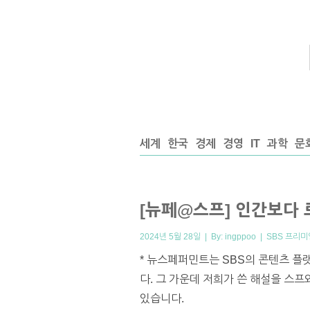
세계
한국
경제
경영
IT
과학
문
[뉴페@스프] 인간보다 
2024년 5월 28일 | By:
ingppoo
|
SBS 프리미
* 뉴스페퍼민트는 SBS의 콘텐츠 플
다. 그 가운데 저희가 쓴 해설을 스
있습니다.