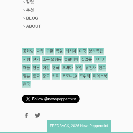
칼럼
추천
BLOG
ABOUT
공화당
교육
구글
독일
러시아
미국
분리독립
서평
선거
소득 불평등
슬로데이
실업률
아마존
애플
언론
여성
영국
오바마
유럽
유전자
인도
일본
종교
중국
커피
코로나19
트위터
페이스북
한국
FEEDBACK
,
2026
NewsPeppermint