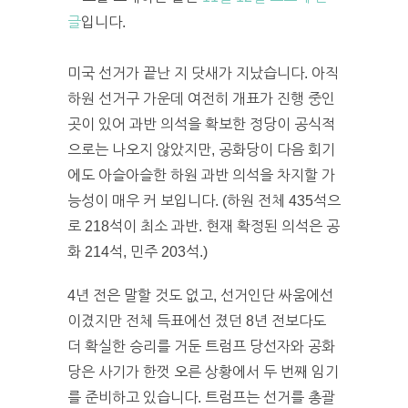
글
입니다.
미국 선거가 끝난 지 닷새가 지났습니다. 아직
하원 선거구 가운데 여전히 개표가 진행 중인
곳이 있어 과반 의석을 확보한 정당이 공식적
으로는 나오지 않았지만, 공화당이 다음 회기
에도 아슬아슬한 하원 과반 의석을 차지할 가
능성이 매우 커 보입니다. (하원 전체 435석으
로 218석이 최소 과반. 현재 확정된 의석은 공
화 214석, 민주 203석.)
4년 전은 말할 것도 없고, 선거인단 싸움에선
이겼지만 전체 득표에선 졌던 8년 전보다도
더 확실한 승리를 거둔 트럼프 당선자와 공화
당은 사기가 한껏 오른 상황에서 두 번째 임기
를 준비하고 있습니다. 트럼프는 선거를 총괄