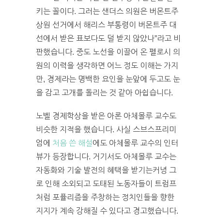
키는 꼴이다. 그러는 샌더스 의원은 버몬트주
상원 선거에서 해리스 부통령이 버몬트주 대
선에서 받은 표보다도 덜 받지 않았나”라고 비
판했습니다. 중도 노선을 이끌어 온 펠로시 의
원의 이력을 생각하면 어느 정도 이해는 가지
만, 경제라는 명백한 요인을 눈앞에 두고도 눈
을 감고 고개를 돌리는 것 같아 아쉽습니다.
노벨 경제학상을 받은 아론 아체몰루 교수도
비슷한 지적을 했습니다. 사실 스브스프리미
엄에
처음 쓴 해설
에도 아체몰루 교수의 인터
뷰가 등장합니다. 거기서도 아체몰루 교수는
자동화와 기술 발전의 혜택을 받기는커녕 그
로 인해 소외되고 도태된 노동자들이 트럼프
처럼 포퓰리즘을 주창하는 정치인들을 향한
지지가 계속 강해질 수 있다고 경고했습니다.