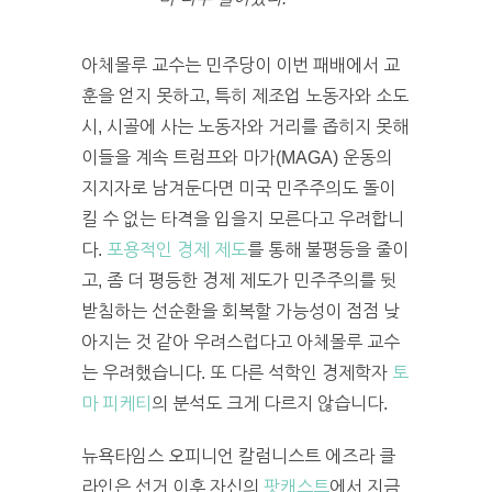
아체몰루 교수는 민주당이 이번 패배에서 교
훈을 얻지 못하고, 특히 제조업 노동자와 소도
시, 시골에 사는 노동자와 거리를 좁히지 못해
이들을 계속 트럼프와 마가(MAGA) 운동의
지지자로 남겨둔다면 미국 민주주의도 돌이
킬 수 없는 타격을 입을지 모른다고 우려합니
다.
포용적인 경제 제도
를 통해 불평등을 줄이
고, 좀 더 평등한 경제 제도가 민주주의를 뒷
받침하는 선순환을 회복할 가능성이 점점 낮
아지는 것 같아 우려스럽다고 아체몰루 교수
는 우려했습니다. 또 다른 석학인 경제학자
토
마 피케티
의 분석도 크게 다르지 않습니다.
뉴욕타임스 오피니언 칼럼니스트 에즈라 클
라인은 선거 이후 자신의
팟캐스트
에서 지금