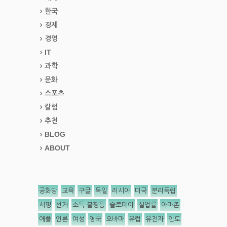
한국
경제
경영
IT
과학
문화
스포츠
칼럼
추천
BLOG
ABOUT
공화당
교육
구글
독일
러시아
미국
분리독립
서평
선거
소득 불평등
슬로데이
실업률
아마존
애플
언론
여성
영국
오바마
유럽
유전자
인도