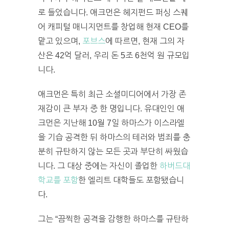
로 들었습니다. 애크먼은 헤지펀드 퍼싱 스퀘
어 캐피털 매니지먼트를 창업해 현재 CEO를
맡고 있으며,
포브스
에 따르면, 현재 그의 자
산은 42억 달러, 우리 돈 5조 6천억 원 규모입
니다.
애크먼은 특히 최근 소셜미디어에서 가장 존
재감이 큰 부자 중 한 명입니다. 유대인인 애
크먼은 지난해 10월 7일 하마스가 이스라엘
을 기습 공격한 뒤 하마스의 테러와 범죄를 충
분히 규탄하지 않는 모든 곳과 부단히 싸웠습
니다. 그 대상 중에는 자신이 졸업한
하버드대
학교를 포함
한 엘리트 대학들도 포함됐습니
다.
그는 “끔찍한 공격을 감행한 하마스를 규탄하