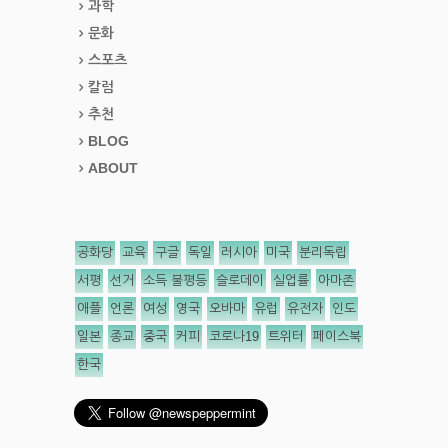
과학
문화
스포츠
칼럼
추천
BLOG
ABOUT
공화당
교육
구글
독일
러시아
미국
분리독립
서평
선거
소득 불평등
슬로데이
실업률
아마존
애플
언론
여성
영국
오바마
유럽
유전자
인도
일본
종교
중국
커피
코로나19
트위터
페이스북
한국