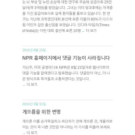
는 뇌 부상 및 뉴런 손상에 대한 연구로 우승해 상금으로 25만
달러(약 3억원)를 받았습니다. 그녀는 이미 방과후에는 자격증
을 가진 응급의료사로 실제 환자들을 돌보고 있습니다. 한 연
구는 지난해 과학경진대회 본선에 오른 이들의 80%가 다스처
럼 이민자 집안 출신임을 보였습니다. 인디아 타임즈(Times
of India)는 이번 대회 결선에 오른 10명
더 보기
→
2016년 8월 23일.
NPR 홈페이지에서 댓글 기능이 사라집니다
지난주, 미국 공영라디오 NPR은 8월 23일자로 웹사이트의
댓글 기능을 없애겠다고 발표했습니다. 댓글란이 아닌, 더 나
은 방식으로 독자들과 소통하겠다는 것입니다.
더 보기
→
2016년 3월 31일.
게으름을 위한 변명
게으른 이를 손가락질하고 속단하기 전에 게으른 것, 게을러보
이는 것이 꼭 나쁜 것만은 아니라는 이 기사를 떠올려 보세요.
더 보기
→