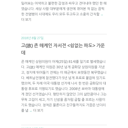
밀려오는 어색하고 불편한 감정과 싸우고 견뎌내야 했던 한 해
였습니다. 세상 사람 대부분에게 생전에 겪어본 적 없는 끔찍
한 전염병의 시대에도 우리 모두 두고두고 소중히 간직할
→
더 보기
2018년 8월 27일.
고(故) 존 매케인 자서전 <쉼없는 파도> 가운
데
존 매케인 상원의원이 어제(25일) 81세를 일기로 별세했습니
다. 고(故) 매케인 의원은 30년 넘게 공화당 상원의원을 지냈
고, 정치에 뛰어들기 전에는 미 해군에서 오랫동안 복무했습니
다. 베트남전쟁에 참전했다가 5년 넘게 포로로 붙잡혀 있기도
했으며, 두 차례 미국 대통령 선거에 나서 한 번은 공화당의 대
통령 후보로 지명되기도 했습니다. 2008년 오바마 대통령에
게 졌던 선거였습니다. 평탄하지 않았던 그의 삶만큼이나 그는
무척 고집이 세고, 자기 신념을 좀처럼 굽힐 줄 모르는 사람이
기도 했습니다. 정적은 물론이고 친구들까지도 가끔은 넌더리
를 낼
더 보기
→