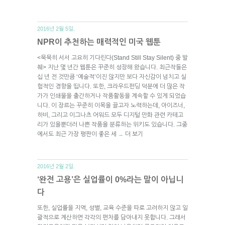
2016년 2월 5일.
NPR이 추천하는 매력적인 미국 웹툰
<묵묵히 서서 고요히 기다린다(Stand Still Stay Silent) 중 발
췌> 지난 몇 년간 웹툰은 꾸준히 성장해 왔습니다. 최근작들은
십 년 전 것만큼 ‘예술적’이진 않지만 보다 자신감이 넘치고 실
험적인 경향을 띱니다. 또한, 크라우드펀딩 덕분에 더 많은 작
가가 인쇄물을 출간하거나 작품활동을 계속할 수 있게 되었습
니다. 이 장르는 꾸준히 이목을 끌고자 노력하는데, 아이즈너,
하비, 그리고 이그나츠 어워드 모두 디지털 만화 관련 카테고
리가 있을뿐더러 나쁜 작품을 분류하는 위키도 있습니다. 그중
에서도 최근 가장 평판이 좋은 세
더 보기
→
2016년 2월 2일.
‘완전 고용’은 실업률이 0%라는 말이 아닙니
다
또한, 실업률을 지역, 성별, 교육 수준을 따로 고려하지 않고 일
괄적으로 계산하면 각각의 편차를 담아내지 못합니다. 그래서