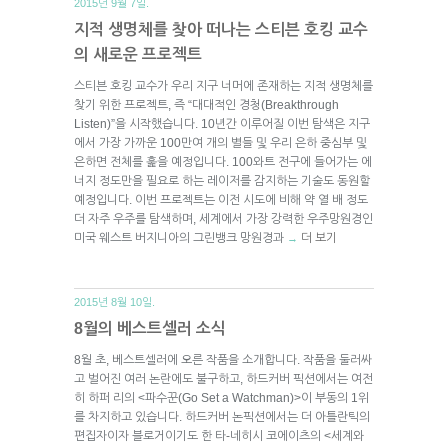
2015년 9월 7일.
지적 생명체를 찾아 떠나는 스티븐 호킹 교수
의 새로운 프로젝트
스티븐 호킹 교수가 우리 지구 너머에 존재하는 지적 생명체를
찾기 위한 프로젝트, 즉 “대대적인 경청(Breakthrough
Listen)”을 시작했습니다. 10년간 이루어질 이번 탐색은 지구
에서 가장 가까운 100만여 개의 별들 및 우리 은하 중심부 및
은하면 전체를 훑을 예정입니다. 100와트 전구에 들어가는 에
너지 정도만을 필요로 하는 레이저를 감지하는 기술도 동원할
예정입니다. 이번 프로젝트는 이전 시도에 비해 약 열 배 정도
더 자주 우주를 탐색하며, 세계에서 가장 강력한 우주망원경인
미국 웨스트 버지니아의 그린뱅크 망원경과
더 보기
→
2015년 8월 10일.
8월의 베스트셀러 소식
8월 초, 베스트셀러에 오른 작품을 소개합니다. 작품을 둘러싸
고 벌어진 여러 논란에도 불구하고, 하드커버 픽션에서는 여전
히 하퍼 리의 <파수꾼(Go Set a Watchman)>이 부동의 1위
를 차지하고 있습니다. 하드커버 논픽션에서는 더 아틀란틱의
편집자이자 블로거이기도 한 타-네히시 코에이츠의 <세계와