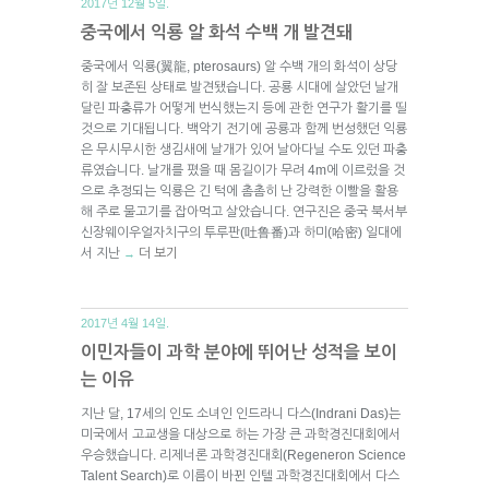
2017년 12월 5일.
중국에서 익룡 알 화석 수백 개 발견돼
중국에서 익룡(翼龍, pterosaurs) 알 수백 개의 화석이 상당
히 잘 보존된 상태로 발견됐습니다. 공룡 시대에 살았던 날개
달린 파충류가 어떻게 번식했는지 등에 관한 연구가 활기를 띨
것으로 기대됩니다. 백악기 전기에 공룡과 함께 번성했던 익룡
은 무시무시한 생김새에 날개가 있어 날아다닐 수도 있던 파충
류였습니다. 날개를 폈을 때 몸길이가 무려 4m에 이르렀을 것
으로 추정되는 익룡은 긴 턱에 촘촘히 난 강력한 이빨을 활용
해 주로 물고기를 잡아먹고 살았습니다. 연구진은 중국 북서부
신장웨이우얼자치구의 투루판(吐鲁番)과 하미(哈密) 일대에
서 지난
더 보기
→
2017년 4월 14일.
이민자들이 과학 분야에 뛰어난 성적을 보이
는 이유
지난 달, 17세의 인도 소녀인 인드라니 다스(Indrani Das)는
미국에서 고교생을 대상으로 하는 가장 큰 과학경진대회에서
우승했습니다. 리제너론 과학경진대회(Regeneron Science
Talent Search)로 이름이 바뀐 인텔 과학경진대회에서 다스