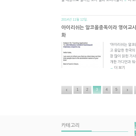
2014년 11월 12일.
아이리쉬는 알코올중독이라 영어교사로
화
'아이리쉬는 알코올
고 응답한 한국의 
장 많이 읽힌 기사
개한 가디언과 워
더 보기
→
‹
›
1
2
3
4
5
카테고리