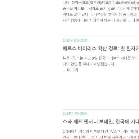
니다. 센카쿠열도(일본명)/댜오위다오(중국명)를
중국을 바라보는 시각도 곱지 않습니다. 세계 2차
지배도 끝이 납니다. 대부분의 한국인은 중국인과 
사적 행동에 대해 사과하지 않는 데 불만을
더 
→
2015년 6월 15일.
메르스 바이러스 확산 경로: 첫 환자
뉴욕타임즈는 지난 8일 한국의 메르스 사태를 보도
태의 원인 중 하나라고 밝혔습니다.
더 보기
→
2015년 4월 28일.
스타 셰프 앤서니 보데인, 한국에 가
CNN에서 자신의 이름을 내건 TV쇼 "미지의 세계(Pa
앤서니 보데인이 그의 다섯 번째 시즌의 시작지로 