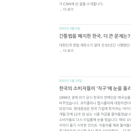
가 CNN에 쓴 글을 소개합니다.
더 보기
→
2015년 4월 6일.
간통법을 폐지한 한국, 더 큰 문제는?
대한민국 헌법 재판소가 얼마 전 62년간 시행됐던
더 보기
→
2015년 1월 19일.
한국의 소비자들이 ‘직구’에 눈을 돌
1998년 경제 위기 당시 한국의 연예인은 애국심
바꾸었습니다. 코카콜라나 펩시콜라에 대항하겠다며
되었지요. 현대증권은 한국 기업에 투자하는 ‘바이코
개월 만에 12조 원 넘는 시중 자금을 끌어들였습
소비자들도 다시 수입품에 눈을 떴습니다. 해외 소
자각이 들기 시작한 것이죠. 자동차를 예로 들어봅시
을 대상으로 실시한 조사 결과 소비자들이
더 보
→