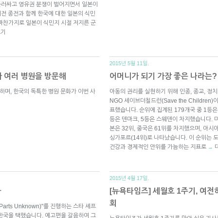
 둘러싸고 영유권 분쟁이 벌어지면서 일본이
대전 종전과 함께 한국에 대한 일본의 식민
마찬가지로 일본이 식민지 시절 저지른 군
보기
2015년 5월 11일.
가 여러 병원을 방문해
어머니가 되기 가장 좋은 나라는?
하며, 한국의 독특한 병원 문화가 이번 사
아동의 권리를 실현하기 위해 인종, 종교, 
NGO 세이브더칠드런(Save the Childre
표했습니다. 순위에 집계된 179개국 중 1등은
등은 덴마크, 5등은 스웨덴이 차지했습니다. 미
본은 32위, 중국은 61위를 차지했으며, 아
싱가포르(14위)로 나타났습니다. 이 순위는
건강과 경제적인 안위를 가늠하는 지표로
→
2015년 4월 17일.
다
[뉴욕타임즈] 세월호 1주기, 여전
회
rts Unknown)"를 진행하는 스타 셰프
한국을 택했습니다. 예고편을 갈음하여 그