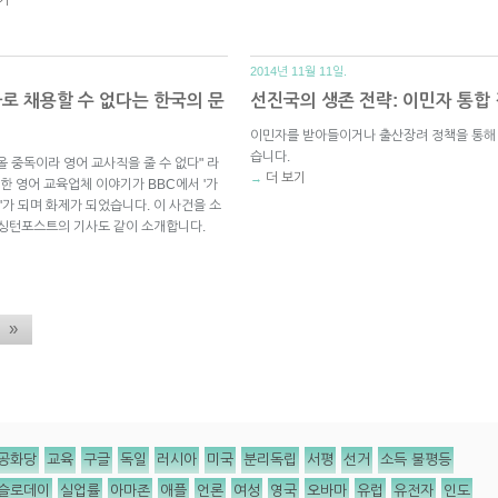
2014년 11월 11일.
 채용할 수 없다는 한국의 문
선진국의 생존 전략: 이민자 통합
이민자를 받아들이거나 출산장려 정책을 통해 
습니다.
 중독이라 영어 교사직을 줄 수 없다" 라
더 보기
→
한 영어 교육업체 이야기가 BBC에서 '가
'가 되며 화제가 되었습니다. 이 사건을 소
싱턴포스트의 기사도 같이 소개합니다.
»
공화당
교육
구글
독일
러시아
미국
분리독립
서평
선거
소득 불평등
슬로데이
실업률
아마존
애플
언론
여성
영국
오바마
유럽
유전자
인도