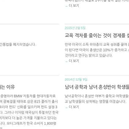
뉴욕타임즈가 세월호 1주기를 맞아 실은 기사
더 보기
→
2015년 2월 5일.
교육 격차를 줄이는 것이 경제를
 간통법을 폐지하였습니다.
만약 미국이 소득 하위층의 교육 성취를 끌여 
이 된다면 미국의 총생산은 10%가 증가하고 
것이라고 연구는 밝히고 있습니다.
더 보기
→
2014년 12월 9일.
리는 이유
남녀 공학과 남녀 혼성반이 학생들
을 증명하려 BMW 자동차를 현대자동차로
남녀공학이나 혼성반 여부가 중학교 여학생들의
 광복절을 테마로 삼은 815 콜라가 출시
교 남학생들의 성적에는 영향을 미쳤습니다.
리아 펀드’ 신화를 일으키며 펀드 설정 3
더 보기
→
니다. 그러나 이처럼 애국심이 투철하던 한국
비자보다 더 높은 가격을 지불하고 있다는
다. 모터그래프가 한국 소비자 1,800명
기