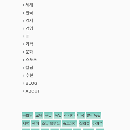
세계
한국
경제
경영
IT
과학
문화
스포츠
칼럼
추천
BLOG
ABOUT
공화당
교육
구글
독일
러시아
미국
분리독립
서평
선거
소득 불평등
슬로데이
실업률
아마존