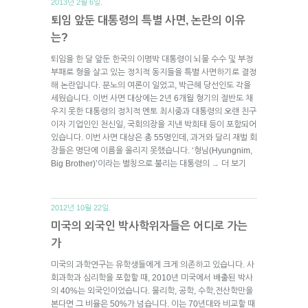
2013년 2월 6일.
퇴임 앞둔 대통령의 특별 사면, 논란의 이유
는?
퇴임을 한 달 앞둔 한국의 이명박 대통령이 뇌물 수수 및 부정
부패로 형을 살고 있는 정치적 동지들을 특별 사면하기로 결정
해 논란입니다. 분노의 여론이 일었고, 박근혜 당선인도 각을
세웠습니다. 이번 사면 대상에는 2년 6개월 형기의 절반도 채
우지 못한 대통령의 정치적 멘토 최시중과 대통령의 오랜 친구
이자 기업인인 천신일, 국회의장을 지낸 박희태 등이 포함되어
있습니다. 이번 사면 대상은 총 55명인데, 과거와 달리 재벌 회
장들은 명단에 이름을 올리지 못했습니다. ‘형님(Hyungnim,
Big Brother)’이라는 별칭으로 불리는 대통령의
더 보기
→
2012년 10월 22일.
미국의 외국인 박사학위자들은 어디로 가는
가
미국의 과학연구는 유학생들에게 크게 의존하고 있습니다. 사
회과학과 심리학을 포함할 때, 2010년 미국에서 배출된 박사
의 40%는 외국인이었습니다. 물리학, 공학, 수학,전산학만을
본다면 그 비율은 50%가 넘습니다. 이는 70년대와 비교할 때