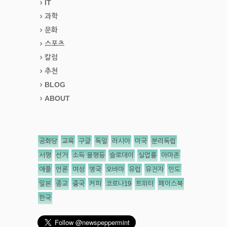
IT
과학
문화
스포츠
칼럼
추천
BLOG
ABOUT
공화당
교육
구글
독일
러시아
미국
분리독립
서평
선거
소득 불평등
슬로데이
실업률
아마존
애플
언론
여성
영국
오바마
유럽
유전자
인도
일본
종교
중국
커피
코로나19
트위터
페이스북
한국