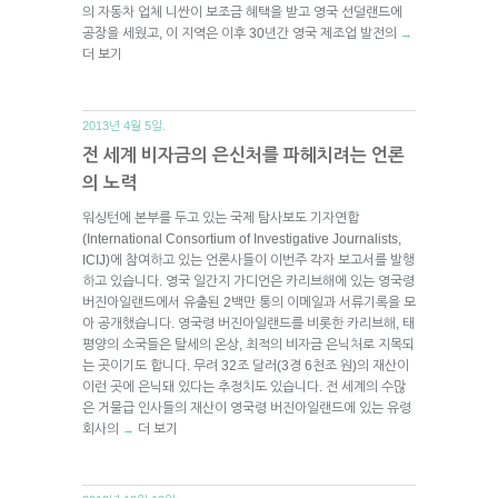
의 자동차 업체 니싼이 보조금 혜택을 받고 영국 선덜랜드에
공장을 세웠고, 이 지역은 이후 30년간 영국 제조업 발전의
→
더 보기
2013년 4월 5일.
전 세계 비자금의 은신처를 파헤치려는 언론
의 노력
워싱턴에 본부를 두고 있는 국제 탐사보도 기자연합
(International Consortium of Investigative Journalists,
ICIJ)에 참여하고 있는 언론사들이 이번주 각자 보고서를 발행
하고 있습니다. 영국 일간지 가디언은 카리브해에 있는 영국령
버진아일랜드에서 유출된 2백만 통의 이메일과 서류기록을 모
아 공개했습니다. 영국령 버진아일랜드를 비롯한 카리브해, 태
평양의 소국들은 탈세의 온상, 최적의 비자금 은닉처로 지목되
는 곳이기도 합니다. 무려 32조 달러(3경 6천조 원)의 재산이
이런 곳에 은닉돼 있다는 추정치도 있습니다. 전 세계의 수많
은 거물급 인사들의 재산이 영국령 버진아일랜드에 있는 유령
회사의
더 보기
→