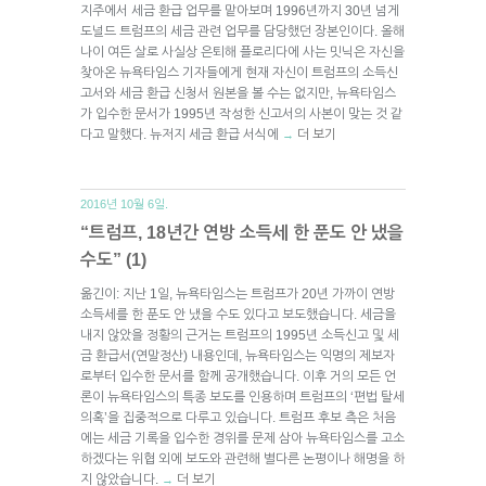
지주에서 세금 환급 업무를 맡아보며 1996년까지 30년 넘게
도널드 트럼프의 세금 관련 업무를 담당했던 장본인이다. 올해
나이 여든 살로 사실상 은퇴해 플로리다에 사는 밋닉은 자신을
찾아온 뉴욕타임스 기자들에게 현재 자신이 트럼프의 소득신
고서와 세금 환급 신청서 원본을 볼 수는 없지만, 뉴욕타임스
가 입수한 문서가 1995년 작성한 신고서의 사본이 맞는 것 같
다고 말했다. 뉴저지 세금 환급 서식에
더 보기
→
2016년 10월 6일.
“트럼프, 18년간 연방 소득세 한 푼도 안 냈을
수도” (1)
옮긴이: 지난 1일, 뉴욕타임스는 트럼프가 20년 가까이 연방
소득세를 한 푼도 안 냈을 수도 있다고 보도했습니다. 세금을
내지 않았을 정황의 근거는 트럼프의 1995년 소득신고 및 세
금 환급서(연말정산) 내용인데, 뉴욕타임스는 익명의 제보자
로부터 입수한 문서를 함께 공개했습니다. 이후 거의 모든 언
론이 뉴욕타임스의 특종 보도를 인용하며 트럼프의 ‘편법 탈세
의혹’을 집중적으로 다루고 있습니다. 트럼프 후보 측은 처음
에는 세금 기록을 입수한 경위를 문제 삼아 뉴욕타임스를 고소
하겠다는 위협 외에 보도와 관련해 별다른 논평이나 해명을 하
지 않았습니다.
더 보기
→