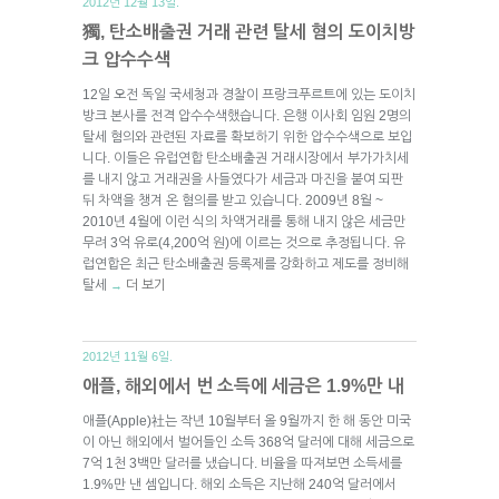
2012년 12월 13일.
獨, 탄소배출권 거래 관련 탈세 혐의 도이치방
크 압수수색
12일 오전 독일 국세청과 경찰이 프랑크푸르트에 있는 도이치
방크 본사를 전격 압수수색했습니다. 은행 이사회 임원 2명의
탈세 혐의와 관련된 자료를 확보하기 위한 압수수색으로 보입
니다. 이들은 유럽연합 탄소배출권 거래시장에서 부가가치세
를 내지 않고 거래권을 사들였다가 세금과 마진을 붙여 되판
뒤 차액을 챙겨 온 혐의를 받고 있습니다. 2009년 8월 ~
2010년 4월에 이런 식의 차액거래를 통해 내지 않은 세금만
무려 3억 유로(4,200억 원)에 이르는 것으로 추정됩니다. 유
럽연합은 최근 탄소배출권 등록제를 강화하고 제도를 정비해
탈세
더 보기
→
2012년 11월 6일.
애플, 해외에서 번 소득에 세금은 1.9%만 내
애플(Apple)社는 작년 10월부터 올 9월까지 한 해 동안 미국
이 아닌 해외에서 벌어들인 소득 368억 달러에 대해 세금으로
7억 1천 3백만 달러를 냈습니다. 비율을 따져보면 소득세를
1.9%만 낸 셈입니다. 해외 소득은 지난해 240억 달러에서