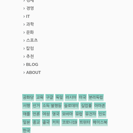
경제
경영
IT
과학
문화
스포츠
칼럼
추천
BLOG
ABOUT
공화당
교육
구글
독일
러시아
미국
분리독립
서평
선거
소득 불평등
슬로데이
실업률
아마존
애플
언론
여성
영국
오바마
유럽
유전자
인도
일본
종교
중국
커피
코로나19
트위터
페이스북
한국