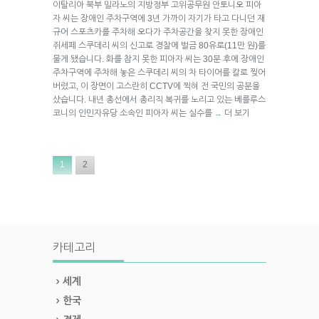
이탈리아 북부 밀라노의 지방정부 고위공무원 안토니오 피아
자 씨는 장애인 주차구역에 3년 가까이 자기가 타고 다니던 재
규어 스포츠카를 주차해 오다가 주차공간을 찾지 못한 장애인
쥐세페 스쿠데리 씨의 신고로 경찰에 벌금 80유로(11만 원)를
물게 됐습니다. 화를 참지 못한 피아자 씨는 30분 후에 장애인
주차구역에 주차해 놓은 스쿠데리 씨의 차 타이어를 칼로 찢어
버렸고, 이 장면이 고스란히 CCTV에 찍혀 전 국민의 공분을
샀습니다. 내년 총선에서 총리직 복귀를 노리고 있는 베를루스
코니의 인민자유당 소속인 피아자 씨는 실수를
더 보기
→
1
2
카테고리
세계
한국