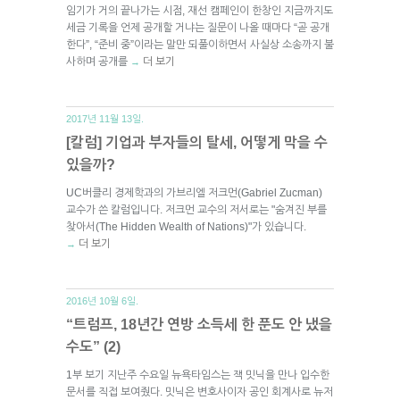
임기가 거의 끝나가는 시점, 재선 캠페인이 한창인 지금까지도
세금 기록을 언제 공개할 거냐는 질문이 나올 때마다 “곧 공개
한다”, “준비 중”이라는 말만 되풀이하면서 사실상 소송까지 불
사하며 공개를
더 보기
→
2017년 11월 13일.
[칼럼] 기업과 부자들의 탈세, 어떻게 막을 수
있을까?
UC버클리 경제학과의 가브리엘 저크먼(Gabriel Zucman)
교수가 쓴 칼럼입니다. 저크먼 교수의 저서로는 "숨겨진 부를
찾아서(The Hidden Wealth of Nations)"가 있습니다.
더 보기
→
2016년 10월 6일.
“트럼프, 18년간 연방 소득세 한 푼도 안 냈을
수도” (2)
1부 보기 지난주 수요일 뉴욕타임스는 잭 밋닉을 만나 입수한
문서를 직접 보여줬다. 밋닉은 변호사이자 공인 회계사로 뉴저