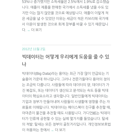
53%나 증가했지만 소득세율은 2.5%에서 1.9%로 감소했습
니다. 애플이 제품을 판매한 국가에서 소득세를 냈을 수도 있
지만 이는 많지 않았을 것으로 예상됩니다. 애플이 이렇게 적
은 세금을 낼 수 있었던 이유는 세금이 적은 카브리해 국가에
서 이윤이 발생한 것으로 회계 장부를 바꿀 수 있기 때문입니
다.
더 보기
→
2012년 11월 2일.
빅데이터는 어떻게 우리에게 도움을 줄 수 있
나
빅데이터(Big Data)라는 용어는 최근 가장 많이 언급되는 기
술용어 가운데 하나입니다. 그러나 전문가들마다 용어의 정의
는 조금씩 다릅니다. 사람들에 따라 데이터의 양, 데이터가 가
진 복잡도, 또는 데이터가 생산되고 분석되는 속도 등을 빅데
이터의 핵심요소라고 생각합니다. 일반인들에게 빅데이터는
기업과 정부가 만들어내며 사람들의 사생활에 영향을 주는 자
료들로 이해됩니다. 빅데이터는 페이스북이 친구를 추천할 때,
아마존이 물건을 추천할 때도 사용됩니다. 가디언紙는 빅데이
터가 인류에 공헌할 수 있는 실례 몇가지를 들었습니다. 탈세
의 적발: 탈세는 모든 정부의 골칫거리입니다. 개인정보보호법
이 허용하는 한에서
더 보기
→