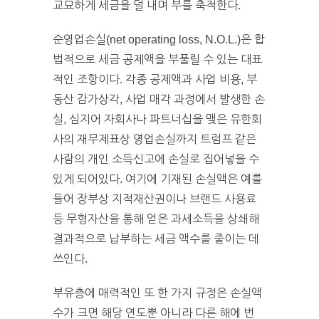
교묘하게 세금을 덜 내며 부를 축적한다.
순영업손실(net operating loss, N.O.L.)은 합
법적으로 세금 공제액을 부풀릴 수 있는 대표
적인 조항이다. 각종 공제액과 사업 비용, 부
동산 감가상각, 사업 매각 과정에서 발생한 손
실, 심지어 자회사나 파트너십을 맺은 유한회
사의 재무제표상 영업손실까지 트럼프 같은
사람의 개인 소득신고에 손실로 집어넣을 수
있게 되어있다. 여기에 기재된 손실액은 예를
들어 장부상 지적재산권이나 브랜드 사용료
등 무형자산을 통해 얻은 과세소득을 상쇄해
결과적으로 납부하는 세금 액수를 줄이는 데
쓰인다.
부유층에 매력적인 또 한 가지 규정은 손실액
수가 크면 해당 연도뿐 아니라 다른 해에 번