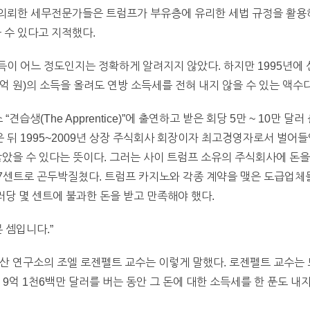
의뢰한 세무전문가들은 트럼프가 부유층에 유리한 세법 규정을 활용해
 수 있다고 지적했다.
이 어느 정도인지는 정확하게 알려지지 않았다. 하지만 1995년에 신
0억 원)의 소득을 올려도 연방 소득세를 전혀 내지 않을 수 있는 액수다
견습생(The Apprentice)”에 출연하고 받은 회당 5만 ~ 10만 
뒤 1995~2009년 상장 주식회사 회장이자 최고경영자로서 벌어들
않았을 수 있다는 뜻이다. 그러는 사이 트럼프 소유의 주식회사에 돈
17센트로 곤두박질쳤다. 트럼프 카지노와 각종 계약을 맺은 도급업체
러당 몇 센트에 불과한 돈을 받고 만족해야 했다.
 셈입니다.”
산 연구소의 조엘 로젠펠트 교수는 이렇게 말했다. 로젠펠트 교수는 
9억 1천6백만 달러를 버는 동안 그 돈에 대한 소득세를 한 푼도 내