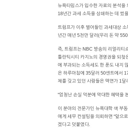
뉴욕타임스가 입수한 자료의 분석을 
18년간 과세 소득을 상쇄하는 데 썼을
트럼프가 이후 벌어들인 과세대상 소득
년간 매년 5천만 달러(우리 돈 약 55
즉, 트럼프는 NBC 방송의 리얼리티쇼 “
틀란틱시티 카지노의 경영권을 되찾은 
에 부과되는 소득세도 한 푼도 내지 
은 하루아침에 35달러 50센트에서 
채를 갖고 있던 사람들은 액면가 1달
“엄청난 손실 덕분에 막대한 혜택을 본
이 분야의 전문가인 뉴욕대학 섁 부동
에게 세무 컨설팅을 의뢰하면 “앞으로 
겠다고 덧붙였다.