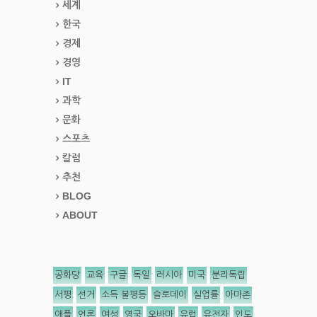
세계
한국
경제
경영
IT
과학
문화
스포츠
칼럼
추천
BLOG
ABOUT
공화당
교육
구글
독일
러시아
미국
분리독립
서평
선거
소득 불평등
슬로데이
실업률
아마존
애플
언론
여성
영국
오바마
유럽
유전자
인도