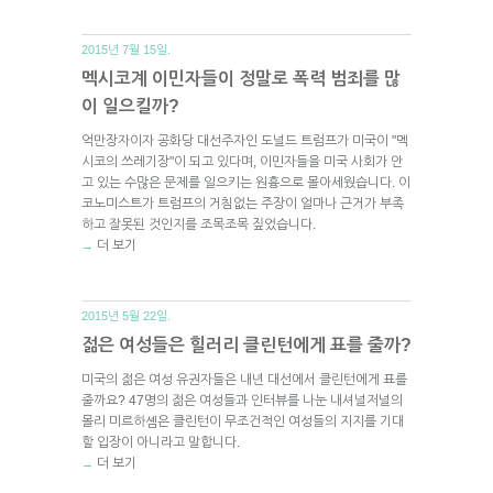
2015년 7월 15일.
멕시코계 이민자들이 정말로 폭력 범죄를 많
이 일으킬까?
억만장자이자 공화당 대선주자인 도널드 트럼프가 미국이 "멕
시코의 쓰레기장"이 되고 있다며, 이민자들을 미국 사회가 안
고 있는 수많은 문제를 일으키는 원흉으로 몰아세웠습니다. 이
코노미스트가 트럼프의 거침없는 주장이 얼마나 근거가 부족
하고 잘못된 것인지를 조목조목 짚었습니다.
더 보기
→
2015년 5월 22일.
젊은 여성들은 힐러리 클린턴에게 표를 줄까?
미국의 젊은 여성 유권자들은 내년 대선에서 클린턴에게 표를
줄까요? 47명의 젊은 여성들과 인터뷰를 나눈 내셔널저널의
몰리 미르하솀은 클린턴이 무조건적인 여성들의 지지를 기대
할 입장이 아니라고 말합니다.
더 보기
→