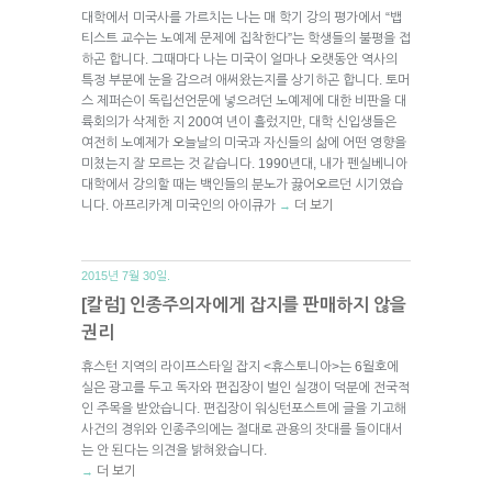
대학에서 미국사를 가르치는 나는 매 학기 강의 평가에서 “뱁
티스트 교수는 노예제 문제에 집착한다”는 학생들의 불평을 접
하곤 합니다. 그때마다 나는 미국이 얼마나 오랫동안 역사의
특정 부분에 눈을 감으려 애써왔는지를 상기하곤 합니다. 토머
스 제퍼슨이 독립선언문에 넣으려던 노예제에 대한 비판을 대
륙회의가 삭제한 지 200여 년이 흘렀지만, 대학 신입생들은
여전히 노예제가 오늘날의 미국과 자신들의 삶에 어떤 영향을
미쳤는지 잘 모르는 것 같습니다. 1990년대, 내가 펜실베니아
대학에서 강의할 때는 백인들의 분노가 끓어오르던 시기였습
니다. 아프리카계 미국인의 아이큐가
더 보기
→
2015년 7월 30일.
[칼럼] 인종주의자에게 잡지를 판매하지 않을
권리
휴스턴 지역의 라이프스타일 잡지 <휴스토니아>는 6월호에
실은 광고를 두고 독자와 편집장이 벌인 실갱이 덕분에 전국적
인 주목을 받았습니다. 편집장이 워싱턴포스트에 글을 기고해
사건의 경위와 인종주의에는 절대로 관용의 잣대를 들이대서
는 안 된다는 의견을 밝혀왔습니다.
더 보기
→