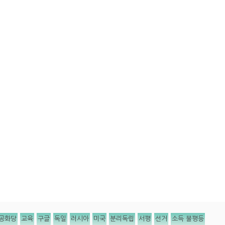
공화당
교육
구글
독일
러시아
미국
분리독립
서평
선거
소득 불평등