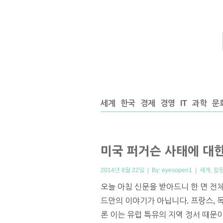
세계
한국
경제
경영
IT
과학
문
미국 퍼거슨 사태에 대한
2014년 8월 22일 | By:
eyesopen1
|
세계
,
칼
오늘 아침 신문을 받아드니 한 면 전
드만의 이야기가 아닙니다. 프랑스, 
론 이는 유럽 특유의 지역 정서 때문