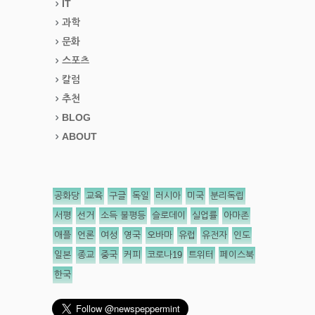
IT
과학
문화
스포츠
칼럼
추천
BLOG
ABOUT
공화당
교육
구글
독일
러시아
미국
분리독립
서평
선거
소득 불평등
슬로데이
실업률
아마존
애플
언론
여성
영국
오바마
유럽
유전자
인도
일본
종교
중국
커피
코로나19
트위터
페이스북
한국