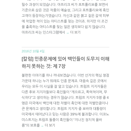
필수 과정이 되었습니다. 아프리크 씨가 포트폴리오를 보면서
기준으로 삼은 것은 작품의 예술성, 그리고 포트폴리오에 흑인
고객이 등장하는가였습니다. 자신과 같은 붉고 짙은 갈색 피부
에 작업한 적이 있는 아티스트를 찾는 것이죠. 하지만 이 조건
을 충족하는 아티스트를 찾는 일은 생각보다 쉽지 않습니다.
아프리크 씨는 인스타그램에서
더 보기
→
2016년 10월 4일.
[칼럼] 인종문제에 있어 백인들이 도무지 이해
하지 못하는 것: 제 7장
불편한 이야기를 하나 꺼내보겠습니다. 이번 선거의 핵심 쟁점
가운데 하나는 누가 뭐래도 인종 문제죠. 마음속 깊은 곳에서
우리는 모두 이 사실을 잘 알고 있습니다. 트럼프 지지자들은
다른 후보 지지자들보다 흑인들이 “게으르고, 폭력적이며, 무
식하다”고 생각하는 경우가 많습니다. 트럼프 지지자 5명 중 4
명은 미국에서 백인에 대한 차별이 흑인에 대한 차별만큼이나
큰 문제라고 생각합니다. 트럼프 지지자 중 오바마 대통령이
미국에서 태어났다고 믿는 사람은 39%에 불과합니다. 이코노
미스트지는 트럼프 돌풍이 흑인들이 “지나친 정치적 올바
름”의 보호를
더 보기
→