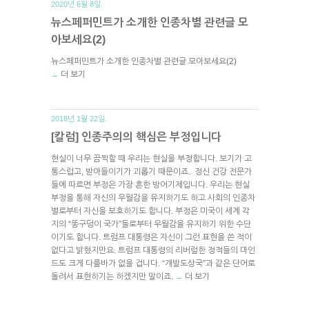
2020년 6월 8일.
뉴스페퍼민트가 소개한 인종차별 관련글 모
아보세요(2)
뉴스페퍼민트가 소개한 인종차별 관련글 모아보세요(2)
더 보기
→
2018년 1월 22일.
[칼럼] 인종주의의 핵심은 부정입니다
현실이 너무 끔찍할 때 우리는 현실을 부정합니다. 보기가 고
통스럽고, 받아들이기가 괴롭기 때문이죠. 정신 건강 전문가
들에 따르면 부정은 가장 흔한 방어기제입니다. 우리는 현실
부정을 통해 자신의 우월감을 유지하기도 하고 사회의 인종차
별로부터 자신을 보호하기도 합니다. 부정은 미국이 세계 각
지의 “똥구덩이 국가”들로부터 우월감을 유지하기 위한 수단
이기도 합니다. 트럼프 대통령은 자신이 그런 표현을 쓴 적이
없다고 밝혔지만요. 트럼프 대통령의 리버럴한 정적들의 마인
드도 크게 다를바가 없을 겁니다. “개발도상국”과 같은 단어로
돌려서 표현하기는 하겠지만 말이죠.
더 보기
→