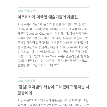
2016년 9월 27일.
아프리카계 미국인 예술가들의 재발견
역사 속에서 그림이란 틀 위에 펼친 캔버스 위에 그려진 겻이
었습니다. 샘 길리엄(Sam Gilliam)의 1970년 작품 “케러셀
체인지(Carousel Change)”는 예외입니다. 다섯 개의 매듭
아래로 늘어뜨린 천은 밝은 노랑, 주황, 분홍색으로 빛나고 반
쯤 접힌 돛처럼 접힌 상태죠. 이 작품은 아프리칸 아메리칸 미
술 작품 수집가로 잘 알려진 패멀라 조이너(Pamela Joyner)
의 캘리포니아 자택에 걸려있습니다. 미국의 유명 큐레이터인
니콜라스 컬리넌(Nicholas Cullinan)은 샘 길리엄을 “현재 살
아있는 미국 추상미술가 가운데 가장 위대한 한 사람”이라고
설명합니다. 그런데도 이
더 보기
→
2016년 9월 6일.
[칼럼] 역차별의 세상이 도래했다고 말하는 사
람들에게
저는 최근까지도 이제 세상에 불평등은 사라졌고 오히려 고통
받는 성은 남성이라는 주장을 대수롭지 않게 여겼습니다. 그런