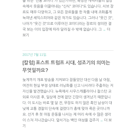
를 위한 “전통 코미디”가 있는가하면, 특정한 캐릭터들의 일상
속에서 웃음을 이끌어내는 “신식” 코미디“도 있습니다. 서브 장
르도 매우 다양하고, 그 모든 장르들을 한 작품 내에 조화롭게
녹여낸 셰익스피어와 같은 작가도 있습니다. 그러나 ”웃긴 것“,
나아가 ”웃긴 것“으로 이루어진 코미디라는 장르의 정의란 결
국 보는 이의 입장에 따라 달라질 수 밖에 없습니다. 그
더
→
보기
2017년 7월 11일.
[칼럼] 포스트 트럼프 시대, 성조기의 의미는
무엇일까요?
늦게까지 개표 방송을 지켜보다 잠들었던 대선 다음 날 아침,
여전히 현실 부정 상태로 러닝화를 신고 나서려다 주춤하는 저
자신을 발견했습니다. 뉴욕에서 사우스캐롤라이나 찰스턴 교
외로 이사온 후, 일상에 전에 없던 긴장이 생겨났기 때문입니
다. 이 도시는 바로 몇 달 전, 무장도 하지 않은 흑인 남성이 대
낮에 교통 경찰의 단속에 걸렸다가 총에 맞아 죽은 곳이니까
요. 선거 후 첫 아침 운동을 나서는 제 머리 속에 수 많은 생각
이 스쳐 지나갔습니다. 앞서가는 백인 여성을 겁주지
더 보
→
기