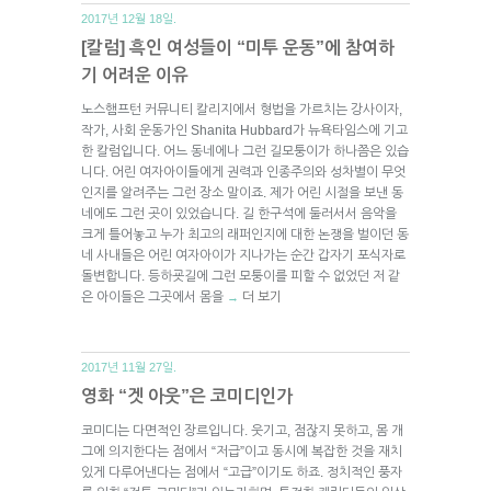
2017년 12월 18일.
[칼럼] 흑인 여성들이 “미투 운동”에 참여하
기 어려운 이유
노스햄프턴 커뮤니티 칼리지에서 형법을 가르치는 강사이자,
작가, 사회 운동가인 Shanita Hubbard가 뉴욕타임스에 기고
한 칼럼입니다. 어느 동네에나 그런 길모퉁이가 하나쯤은 있습
니다. 어린 여자아이들에게 권력과 인종주의와 성차별이 무엇
인지를 알려주는 그런 장소 말이죠. 제가 어린 시절을 보낸 동
네에도 그런 곳이 있었습니다. 길 한구석에 둘러서서 음악을
크게 틀어놓고 누가 최고의 래퍼인지에 대한 논쟁을 벌이던 동
네 사내들은 어린 여자아이가 지나가는 순간 갑자기 포식자로
돌변합니다. 등하굣길에 그런 모퉁이를 피할 수 없었던 저 같
은 아이들은 그곳에서 몸을
더 보기
→
2017년 11월 27일.
영화 “겟 아웃”은 코미디인가
코미디는 다면적인 장르입니다. 웃기고, 점잖지 못하고, 몸 개
그에 의지한다는 점에서 “저급”이고 동시에 복잡한 것을 재치
있게 다루어낸다는 점에서 “고급”이기도 하죠. 정치적인 풍자