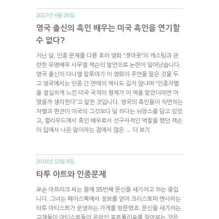
2017년 4월 26일.
영국 출신의 흑인 배우는 미국 흑인을 연기할
수 없다?
지난 달, 인종 문제를 다룬 호러 영화 “겟아웃”의 캐스팅과 관
련한 유명배우 사무엘 잭슨의 발언으로 논란이 일어났습니다.
영국 출신의 다니엘 칼루야가 이 영화의 주연을 맡은 것을 두
고 영국에서는 인종 간 연애의 역사도 길지 않냐며 “인종차별
을 절실하게 느낀 미국 국적의 형제가 이 역을 맡았더라면 어
땠을까 생각한다”고 말한 것입니다. 영국의 흑인들이 직면하는
차별과 편견이 미국의 그것보다 덜 하다는 뉘앙스를 담고 있었
고, 헐리우드에서 흑인 배우로서 선구자적인 역할을 했던 잭슨
의 입에서 나온 말이라는 점에서 많은
더 보기
→
2016년 12월 8일.
타투 아트와 인종문제
오슌 아프리크 씨는 몸에 35번째 문신을 새기려고 하는 중입
니다. 그녀는 페이스북에서 정보를 얻어 크리스토퍼 멘사라는
타투 아티스트가 운영하는 가게를 방문했죠. 문신을 새기려는
고객들이 아티스트들의 온라인 포트폴리오를 찾아보는 것은