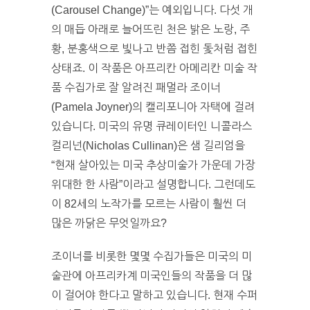
(Carousel Change)”는 예외입니다. 다섯 개
의 매듭 아래로 늘어뜨린 천은 밝은 노랑, 주
황, 분홍색으로 빛나고 반쯤 접힌 돛처럼 접힌
상태죠. 이 작품은 아프리칸 아메리칸 미술 작
품 수집가로 잘 알려진 패멀라 조이너
(Pamela Joyner)의 캘리포니아 자택에 걸려
있습니다. 미국의 유명 큐레이터인 니콜라스
컬리넌(Nicholas Cullinan)은 샘 길리엄을
“현재 살아있는 미국 추상미술가 가운데 가장
위대한 한 사람”이라고 설명합니다. 그런데도
이 82세의 노작가를 모르는 사람이 훨씬 더
많은 까닭은 무엇일까요?
조이너를 비롯한 몇몇 수집가들은 미국의 미
술관에 아프리카계 미국인들의 작품을 더 많
이 걸어야 한다고 말하고 있습니다. 현재 수퍼