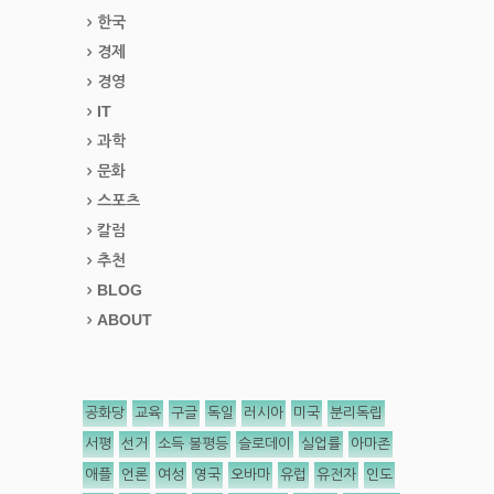
한국
경제
경영
IT
과학
문화
스포츠
칼럼
추천
BLOG
ABOUT
공화당
교육
구글
독일
러시아
미국
분리독립
서평
선거
소득 불평등
슬로데이
실업률
아마존
애플
언론
여성
영국
오바마
유럽
유전자
인도