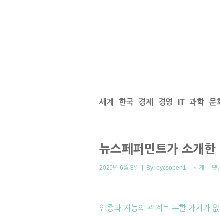
세계
한국
경제
경영
IT
과학
문
뉴스페퍼민트가 소개한 
2020년 6월 8일 | By:
eyesopen1
|
세계
|
댓
인종과 지능의 관계는 논할 가치가 없는