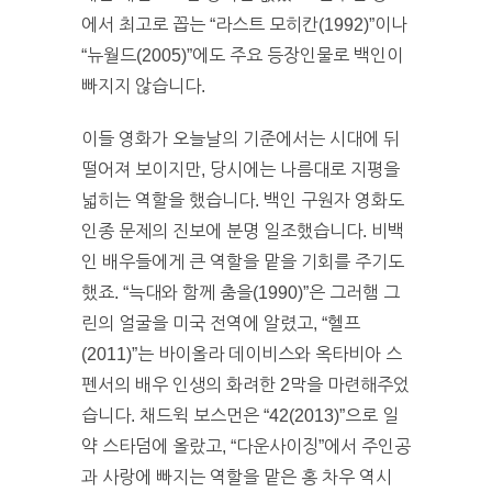
에서 최고로 꼽는 “라스트 모히칸(1992)”이나
“뉴월드(2005)”에도 주요 등장인물로 백인이
빠지지 않습니다.
이들 영화가 오늘날의 기준에서는 시대에 뒤
떨어져 보이지만, 당시에는 나름대로 지평을
넓히는 역할을 했습니다. 백인 구원자 영화도
인종 문제의 진보에 분명 일조했습니다. 비백
인 배우들에게 큰 역할을 맡을 기회를 주기도
했죠. “늑대와 함께 춤을(1990)”은 그러햄 그
린의 얼굴을 미국 전역에 알렸고, “헬프
(2011)”는 바이올라 데이비스와 옥타비아 스
펜서의 배우 인생의 화려한 2막을 마련해주었
습니다. 채드윅 보스먼은 “42(2013)”으로 일
약 스타덤에 올랐고, “다운사이징”에서 주인공
과 사랑에 빠지는 역할을 맡은 홍 차우 역시