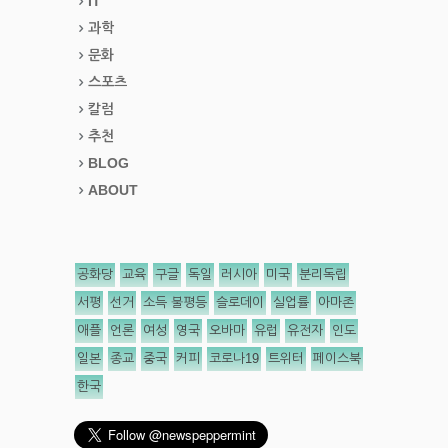
IT
과학
문화
스포츠
칼럼
추천
BLOG
ABOUT
공화당
교육
구글
독일
러시아
미국
분리독립
서평
선거
소득 불평등
슬로데이
실업률
아마존
애플
언론
여성
영국
오바마
유럽
유전자
인도
일본
종교
중국
커피
코로나19
트위터
페이스북
한국