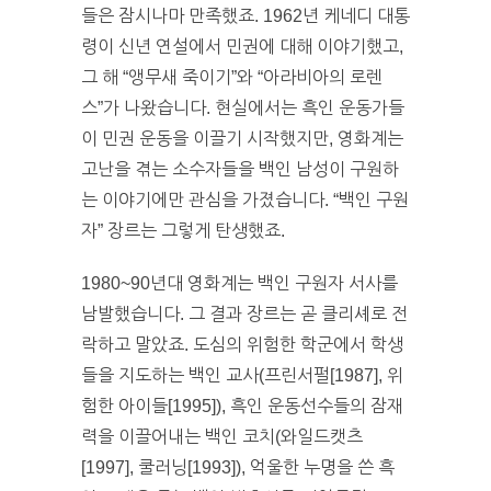
들은 잠시나마 만족했죠. 1962년 케네디 대통
령이 신년 연설에서 민권에 대해 이야기했고,
그 해 “앵무새 죽이기”와 “아라비아의 로렌
스”가 나왔습니다. 현실에서는 흑인 운동가들
이 민권 운동을 이끌기 시작했지만, 영화계는
고난을 겪는 소수자들을 백인 남성이 구원하
는 이야기에만 관심을 가졌습니다. “백인 구원
자” 장르는 그렇게 탄생했죠.
1980~90년대 영화계는 백인 구원자 서사를
남발했습니다. 그 결과 장르는 곧 클리셰로 전
락하고 말았죠. 도심의 위험한 학군에서 학생
들을 지도하는 백인 교사(프린서펄[1987], 위
험한 아이들[1995]), 흑인 운동선수들의 잠재
력을 이끌어내는 백인 코치(와일드캣츠
[1997], 쿨러닝[1993]), 억울한 누명을 쓴 흑