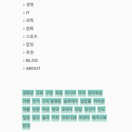
경영
IT
과학
문화
스포츠
칼럼
추천
BLOG
ABOUT
공화당
교육
구글
독일
러시아
미국
분리독립
서평
선거
소득 불평등
슬로데이
실업률
아마존
애플
언론
여성
영국
오바마
유럽
유전자
인도
일본
종교
중국
커피
코로나19
트위터
페이스북
한국