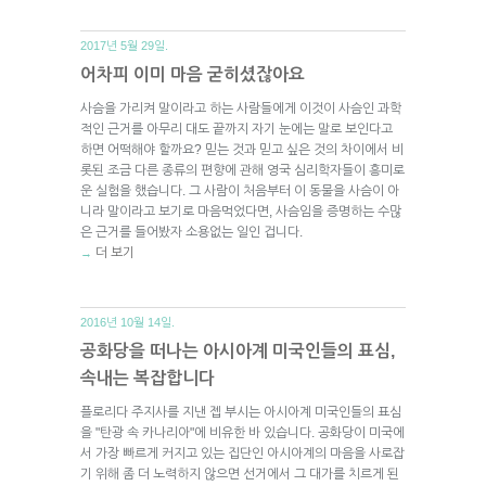
2017년 5월 29일.
어차피 이미 마음 굳히셨잖아요
사슴을 가리켜 말이라고 하는 사람들에게 이것이 사슴인 과학
적인 근거를 아무리 대도 끝까지 자기 눈에는 말로 보인다고
하면 어떡해야 할까요? 믿는 것과 믿고 싶은 것의 차이에서 비
롯된 조금 다른 종류의 편향에 관해 영국 심리학자들이 흥미로
운 실험을 했습니다. 그 사람이 처음부터 이 동물을 사슴이 아
니라 말이라고 보기로 마음먹었다면, 사슴임을 증명하는 수많
은 근거를 들어봤자 소용없는 일인 겁니다.
더 보기
→
2016년 10월 14일.
공화당을 떠나는 아시아계 미국인들의 표심,
속내는 복잡합니다
플로리다 주지사를 지낸 젭 부시는 아시아계 미국인들의 표심
을 "탄광 속 카나리아"에 비유한 바 있습니다. 공화당이 미국에
서 가장 빠르게 커지고 있는 집단인 아시아계의 마음을 사로잡
기 위해 좀 더 노력하지 않으면 선거에서 그 대가를 치르게 된