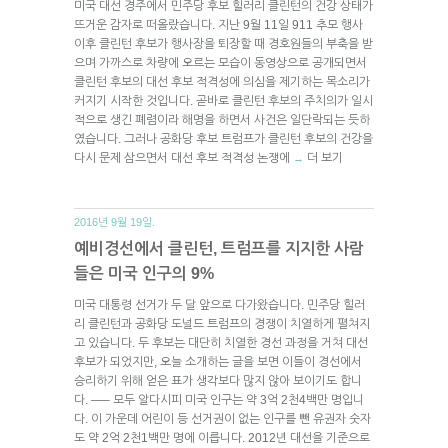
미국 대선 경주에서 민주당 후보 힐러리 클린턴의 건강 상태가
뜨거운 감자로 떠올랐습니다. 지난 9월 11일 911 추모 행사
이후 클린턴 후보가 행사장을 퇴장할 때 경호원들의 부축을 받
으며 가까스로 차량에 오르는 모습이 동영상으로 공개되면서
클린턴 후보의 대선 후보 적격성에 의심을 제기하는 목소리가
커지기 시작한 것입니다. 곧바로 클린턴 후보의 주치의가 일시
적으로 생긴 폐렴이라 해명을 하면서 사건은 일단락되는 듯하
였습니다. 그러나 공화당 후보 트럼프가 클린턴 후보의 건강을
다시 문제 삼으면서 대선 후보 적격성 논쟁에
더 보기
→
2016년 9월 19일.
예비경선에서 클린턴, 트럼프를 지지한 사람
들은 미국 인구의 9%
미국 대통령 선거가 두 달 앞으로 다가왔습니다. 민주당 힐러
리 클린턴과 공화당 도널드 트럼프의 경쟁이 치열하게 펼쳐지
고 있습니다. 두 후보는 대단히 치열한 경선 과정을 거쳐 대선
후보가 되었지만, 오늘 소개하는 글을 보면 이들이 경선에서
승리하기 위해 얻은 표가 생각보다 많지 않아 보이기도 합니
다. —– 모두 알다시피 미국 인구는 약 3억 2천4백만 명입니
다. 이 가운데 어린이 등 선거권이 없는 인구를 뺀 유권자 숫자
도 약 2억 2천1백만 명에 이릅니다. 2012년 대선을 기준으로