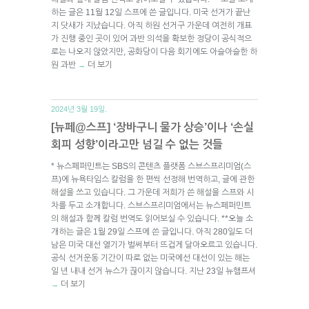
하는 글은 11월 12일 스프에 쓴 글입니다. 미국 선거가 끝난
지 닷새가 지났습니다. 아직 하원 선거구 가운데 여전히 개표
가 진행 중인 곳이 있어 과반 의석을 확보한 정당이 공식적으
로는 나오지 않았지만, 공화당이 다음 회기에도 아슬아슬한 하
원 과반
더 보기
→
2024년 3월 19일.
[뉴페@스프] ‘장바구니 물가 상승’이나 ‘손실
회피 성향’이라고만 넘길 수 없는 것들
* 뉴스페퍼민트는 SBS의 콘텐츠 플랫폼 스브스프리미엄(스
프)에 뉴욕타임스 칼럼을 한 편씩 선정해 번역하고, 글에 관한
해설을 쓰고 있습니다. 그 가운데 저희가 쓴 해설을 스프와 시
차를 두고 소개합니다. 스브스프리미엄에서는 뉴스페퍼민트
의 해설과 함께 칼럼 번역도 읽어보실 수 있습니다. **오늘 소
개하는 글은 1월 29일 스프에 쓴 글입니다. 아직 280일도 더
남은 미국 대선 열기가 벌써부터 뜨겁게 달아오르고 있습니다.
공식 선거운동 기간이 따로 없는 미국에선 대선이 있는 해는
일 년 내내 선거 뉴스가 끊이지 않습니다. 지난 23일 뉴햄프셔
더 보기
→