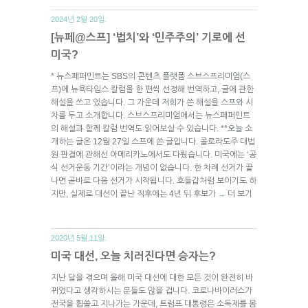
2024년 2월 20일.
[뉴페@스프] ‘법치’와 ‘민주주의’ 기로에 선
미국?
* 뉴스페퍼민트는 SBS의 콘텐츠 플랫폼 스브스프리미엄(스
프)에 뉴욕타임스 칼럼을 한 편씩 선정해 번역하고, 글에 관한
해설을 쓰고 있습니다. 그 가운데 저희가 쓴 해설을 스프와 시
차를 두고 소개합니다. 스브스프리미엄에서는 뉴스페퍼민트
의 해설과 함께 칼럼 번역도 읽어보실 수 있습니다. **오늘 소
개하는 글은 12월 27일 스프에 쓴 글입니다. 콜로라도주 대법
원 판결에 관해선 아메리카노에서도 다뤘습니다. 미국에는 ‘공
식 선거운동 기간’이라는 개념이 없습니다. 한 차례 선거가 끝
나면 곧바로 다음 선거가 시작됩니다. 호들갑처럼 보이기도 하
지만, 실제로 대선이 끝난 직후에는 4년 뒤 후보가
더 보기
→
2020년 5월 11일.
미국 대선, 오늘 치러진다면 승자는?
지난 달을 겪으며 올해 미국 대선에 대한 모든 것이 완전히 바
뀌었다고 생각하시는 분들도 많을 겁니다. 코로나바이러스가
전국을 휩쓸고 지나가는 가운데, 트럼프 대통령은 소독제를 몸