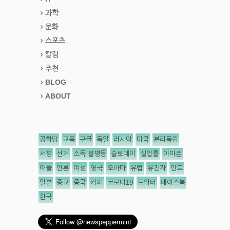
과학
문화
스포츠
칼럼
추천
BLOG
ABOUT
공화당
교육
구글
독일
러시아
미국
분리독립
서평
선거
소득 불평등
슬로데이
실업률
아마존
애플
언론
여성
영국
오바마
유럽
유전자
인도
일본
종교
중국
커피
코로나19
트위터
페이스북
한국