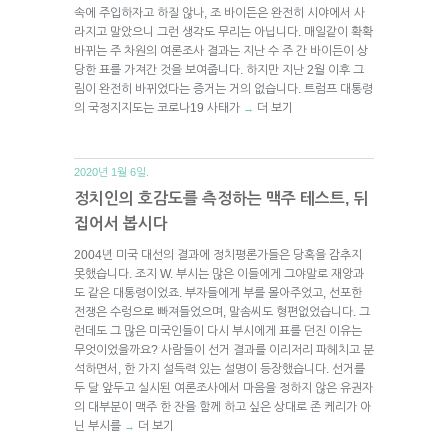
속에 주입하자고 하질 않나, 조 바이든은 완전히 시야에서 사
라지고 말았으니 그런 생각도 무리는 아닙니다. 매일같이 확확
바뀌는 주 차원의 여론조사 결과는 지난 수 주 간 바이든이 상
당한 표를 가져간 것을 보여줍니다. 하지만 지난 2월 이후 그
림이 완전히 바뀌었다는 증거는 거의 없습니다. 트럼프 대통령
의 국정지지도는 코로나19 사태가
더 보기
→
2020년 1월 6일.
정치인의 호감도를 측정하는 맥주 테스트, 뒤
집어서 봅시다
2004년 미국 대선의 결과에 정치평론가들은 당혹을 감추지
못했습니다. 조지 W. 부시는 많은 이들에게 그야말로 재앙과
도 같은 대통령이었죠. 부자들에게 부를 몰아주었고, 선포한
전쟁은 수렁으로 빠져들었으며, 말솜씨도 형편없었습니다. 그
런데도 그 많은 미국인들이 다시 부시에게 표를 던진 이유는
무엇이었을까요? 사람들이 선거 결과를 이리저리 파헤치고 분
석하면서, 한 가지 설득력 있는 설명이 등장했습니다. 선거를
두 달 앞두고 실시된 여론조사에서 마음을 정하지 않은 유권자
의 대부분이 맥주 한 잔을 함께 하고 싶은 상대로 존 케리가 아
닌 부시를
더 보기
→