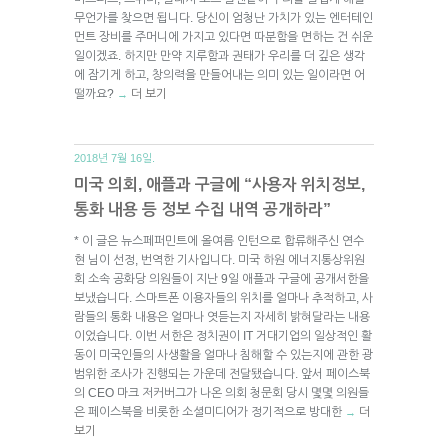
무언가를 찾으면 됩니다. 당신이 엄청난 가치가 있는 엔터테인
먼트 장비를 주머니에 가지고 있다면 따분함을 면하는 건 쉬운
일이겠죠. 하지만 만약 지루함과 권태가 우리를 더 깊은 생각
에 잠기게 하고, 창의력을 만들어내는 의미 있는 일이라면 어
떨까요?
더 보기
→
2018년 7월 16일.
미국 의회, 애플과 구글에 “사용자 위치정보,
통화 내용 등 정보 수집 내역 공개하라”
* 이 글은 뉴스페퍼민트에 올여름 인턴으로 합류해주신 연수
현 님이 선정, 번역한 기사입니다. 미국 하원 에너지통상위원
회 소속 공화당 의원들이 지난 9일 애플과 구글에 공개서한을
보냈습니다. 스마트폰 이용자들의 위치를 얼마나 추적하고, 사
람들의 통화 내용은 얼마나 엿듣는지 자세히 밝혀달라는 내용
이었습니다. 이번 서한은 정치권이 IT 거대기업의 일상적인 활
동이 미국인들의 사생활을 얼마나 침해할 수 있는지에 관한 광
범위한 조사가 진행되는 가운데 전달됐습니다. 앞서 페이스북
의 CEO 마크 저커버그가 나온 의회 청문회 당시 몇몇 의원들
은 페이스북을 비롯한 소셜미디어가 정기적으로 방대한
더
→
보기