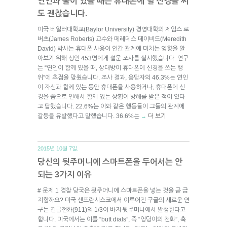
연인과 둘이 있을 때는 휴대폰에 덜 신경을 써
도 괜찮습니다.
미국 베일러대학교(Baylor University) 경영대학의 제임스 로
버츠(James Roberts) 교수와 메레데스 데이비드(Meredith
David) 박사는 휴대폰 사용이 인간 관계에 미치는 영향을 알
아보기 위해 성인 453명에게 설문 조사를 실시했습니다. 연구
는 “연인이 함께 있을 때, 상대방이 휴대폰에 신경을 쓰는 행
위”에 초점을 맞췄습니다. 조사 결과, 응답자의 46.3%는 연인
이 자신과 함께 있는 동안 휴대폰을 사용하거나, 휴대폰에 신
경을 씀으로 인해서 함께 있는 상황이 방해를 받은 적이 있다
고 답했습니다. 22.6%는 이와 같은 행동들이 그들의 관계에
갈등을 유발했다고 말했습니다. 36.6%는
더 보기
→
2015년 10월 7일.
당신의 뒷주머니에 스마트폰을 두어서는 안
되는 3가지 이유
# 문제 1 경찰 당국은 뒷주머니에 스마트폰을 넣는 것을 곧 금
지할까요? 미국 샌프란시스코에서 이루어진 구글의 새로운 연
구는 긴급전화(911)의 1/3이 바지 뒷주머니에서 발생한다고
합니다. 미국에서는 이를 “butt dials”, 즉 “엉덩이의 전화”, 혹