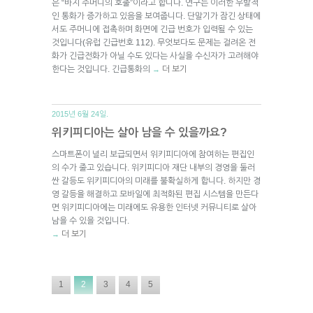
은 “바지 주머니의 호출”이라고 합니다. 연구는 이러한 우발적
인 통화가 증가하고 있음을 보여줍니다. 단말기가 잠긴 상태에
서도 주머니에 접촉하며 화면에 긴급 번호가 입력될 수 있는
것입니다(유럽 긴급번호 112). 무엇보다도 문제는 걸려온 전
화가 긴급전화가 아닐 수도 있다는 사실을 수신자가 고려해야
한다는 것입니다. 긴급통화의
더 보기
→
2015년 6월 24일.
위키피디아는 살아 남을 수 있을까요?
스마트폰이 널리 보급되면서 위키피디아에 참여하는 편집인
의 수가 줄고 있습니다. 위키피디아 재단 내부의 경영을 둘러
싼 갈등도 위키피디아의 미래를 불확실하게 합니다. 하지만 경
영 갈등을 해결하고 모바일에 최적화된 편집 시스템을 만든다
면 위키피디아에는 미래에도 유용한 인터넷 커뮤니티로 살아
남을 수 있을 것입니다.
더 보기
→
1
2
3
4
5