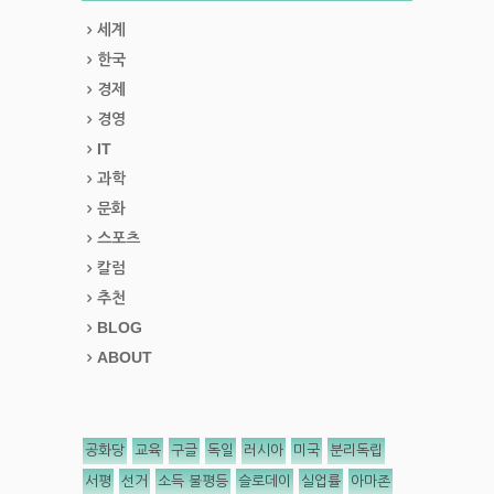
세계
한국
경제
경영
IT
과학
문화
스포츠
칼럼
추천
BLOG
ABOUT
공화당
교육
구글
독일
러시아
미국
분리독립
서평
선거
소득 불평등
슬로데이
실업률
아마존