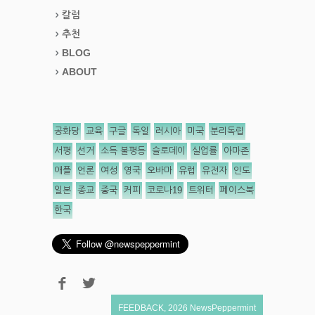
칼럼
추천
BLOG
ABOUT
공화당
교육
구글
독일
러시아
미국
분리독립
서평
선거
소득 불평등
슬로데이
실업률
아마존
애플
언론
여성
영국
오바마
유럽
유전자
인도
일본
종교
중국
커피
코로나19
트위터
페이스북
한국
FEEDBACK
,
2026
NewsPeppermint