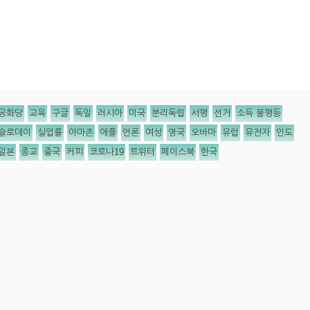
공화당
교육
구글
독일
러시아
미국
분리독립
서평
선거
소득 불평등
슬로데이
실업률
아마존
애플
언론
여성
영국
오바마
유럽
유전자
인도
일본
종교
중국
커피
코로나19
트위터
페이스북
한국