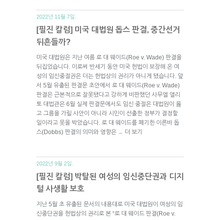
2022년 11월 7일.
[필진 칼럼] 미국 대법원 돕스 판결, 중간선거
뒤흔들까?
미국 대법원은 지난 여름 로 대 웨이드(Roe v. Wade) 판결을
뒤집었습니다. 이로써 반세기 동안 미국 헌법이 보장해 온 여
성의 임신중절권은 더는 헌법상의 권리가 아니게 됐습니다. 앞
서 5월 유출된 판결문 초안에서 로 대 웨이드(Roe v. Wade)
판결은 근본적으로 잘못됐다고 강하게 비판했던 사무엘 앨리
토 대법관은 6월 실제 판결문에서도 임신 중절은 대법원이 옳
고 그름을 가릴 사안이 아니라 시민이 선출한 정부가 결정할
일이라고 못을 박았습니다. 로 대 웨이드를 폐기한 이른바 돕
스(Dobbs) 판결의 의미와 영향은
더 보기
→
2022년 9월 2일.
[필진 칼럼] 박탈된 여성의 임신중단권과 디지
털 사생활 보호
지난 5월 초 유출된 문서의 내용대로 미국 대법원이 여성의 임
신중단권을 헌법상의 권리로 본 “로 대 웨이드 판결(Roe v.