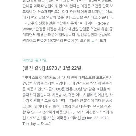
절 권한을 헌법의 권리로 보장한 로 대 웨이드(Roe v. Wade)
판례를 미국 대법원이 뒤집으려 한다는 의견문 초안을 단독 보
도합니다. 뉴스페퍼민트는 이에 관해 네이버 프리미엄 콘텐츠
에 세 편의 글을 연달아 썼습니다. 그 글을 순서대로 싣습니다.
지난주 임신중절권을 보장한 이른바 “로 대 웨이드(Roe v.
Wade)” 판결을 뒤집는 내용의 대법원 판결문 초안이 유출, 공
개되면서 엄청난 파문이 일었습니다. 임신중절권이 헌법상의
권리라고 판결한 1973년의 판결이 (이 초안의
더 보기
→
2022년 5월 17일.
[필진 칼럼] 1973년 1월 22일
* 팟캐스트 아메리카노 시즌3 세 번째 에피소드의 오프닝에서
언급한 칼럼을 소개한 글입니다. 개인적으로 “역사의 물줄기
를 바꾼 사건”, “지금의 OO를 만든 OO날 밤” 같은 표현을 썩
좋아하지 않습니다. 하룻밤 새, 혹은 어느 시점에 일어난 일 하
나가 이후의 진로를 결정했다는 피상적인 분석에 기대면 종종
그 일이 일어나게 된 훨씬 더 복잡하고 다층적인 맥락을 간과
할 수 있다고 생각하기 때문입니다. 그래서 워싱턴포스트에 실
린 “1973년 1월 22일, 미국을 바꿔버린 날(Jan. 22, 1973:
The day
더 보기
→