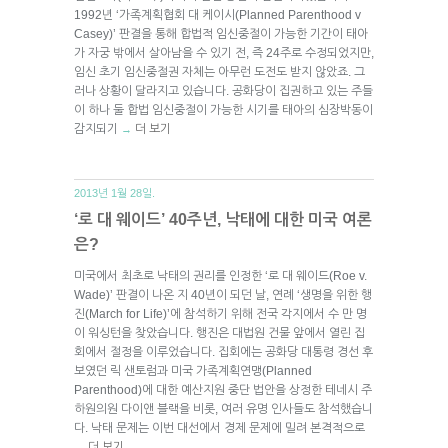
1992년 ‘가족계획협회 대 케이시(Planned Parenthood v
Casey)’ 판결을 통해 합법적 임신중절이 가능한 기간이 태아
가 자궁 밖에서 살아남을 수 있기 전, 즉 24주로 수정되었지만,
임신 초기 임신중절권 자체는 아무런 도전도 받지 않았죠. 그
러나 상황이 달라지고 있습니다. 공화당이 집권하고 있는 주들
이 하나 둘 합법 임신중절이 가능한 시기를 태아의 심장박동이
감지되기
더 보기
→
2013년 1월 28일.
‘로 대 웨이드’ 40주년, 낙태에 대한 미국 여론
은?
미국에서 최초로 낙태의 권리를 인정한 ‘로 대 웨이드(Roe v.
Wade)’ 판결이 나온 지 40년이 되던 날, 연례 ‘생명을 위한 행
진(March for Life)’에 참석하기 위해 전국 각지에서 수 만 명
이 워싱턴을 찾았습니다. 행진은 대법원 건물 앞에서 열린 집
회에서 절정을 이루었습니다. 집회에는 공화당 대통령 경선 후
보였던 릭 샌토럼과 미국 가족계획연맹(Planned
Parenthood)에 대한 예산지원 중단 법안을 상정한 테네시 주
하원의원 다이앤 블랙을 비롯, 여러 유명 인사들도 참석했습니
다. 낙태 문제는 이번 대선에서 경제 문제에 밀려 본격적으로
더 보기
→