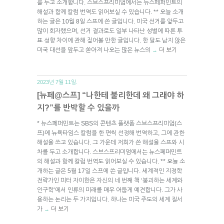
를 두고 소개합니다. 스브스프리미엄에서는 뉴스페퍼민트의
해설과 함께 칼럼 번역도 읽어보실 수 있습니다. ** 오늘 소개
하는 글은 10월 8일 스프에 쓴 글입니다. 미국 선거를 앞두고
많이 회자했으며, 선거 결과로도 일부 나타난 성별에 따른 투
표 성향 차이에 관해 짚어볼 만한 글입니다. 한 달도 남지 않은
미국 대선을 앞두고 쏟아져 나오는 많은 뉴스의
더 보기
→
2023년 7월 11일.
[뉴페@스프] “나한테 불리한데 왜 그래야 하
지?”를 반박할 수 있을까
* 뉴스페퍼민트는 SBS의 콘텐츠 플랫폼 스브스프리미엄(스
프)에 뉴욕타임스 칼럼을 한 편씩 선정해 번역하고, 그에 관한
해설을 쓰고 있습니다. 그 가운데 저희가 쓴 해설을 스프와 시
차를 두고 소개합니다. 스브스프리미엄에서는 뉴스페퍼민트
의 해설과 함께 칼럼 번역도 읽어보실 수 있습니다. ** 오늘 소
개하는 글은 5월 17일 스프에 쓴 글입니다. 세계적인 지정학
전략가인 피터 자이한은 자신의 네 번째 책 ‘붕괴하는 세계와
인구학’에서 인류의 미래를 매우 어둡게 예견합니다. 그가 사
용하는 논리는 두 가지입니다. 하나는 미국 주도의 세계 질서
가
더 보기
→