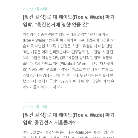
2022년 7월 20일.
[필진 칼럼] 로 대 웨이드(Roe v. Wade) 파기
임박, “중간선거에 영향 없을 것”
여성의 임신중절권을 헌법의 권리로 인정한 “로 대 웨이드
(Roe v. Wade)” 판결을 파기하기로 다수 대법관이 의견을 모
은 미국 대법원 회의록과 판결문 초안이 유출된 데 대한 전반
적인 내용은 어제 살펴봤습니다. 민주당과 진보 진영, 시민 단
체와 수많은 여성은 대법원의 ‘유출된 잠재적 판결’에 격분했
습니다. 엘리자베스 워런(Elizabeth Warren, 민주, 매사추세
츠) 상원의원이 평소보다 격앙된 어조로 한 여러 인터뷰가 소
개됐죠. 다음 영상도 그중 하나입니다. 워런 의원은 이렇게 말
했습니다. 전체 미국인의 69%가 로 대 웨이드 판결이 계속 유
지되기를 바라고
더 보기
→
2022년 7월 19일.
[필진 칼럼] 로 대 웨이드(Roe v. Wade) 파기
임박, 중간선거 뒤흔들까?
지난 5월 2일, 미국 언론 폴리티코(Politico)는 여성의 임신중