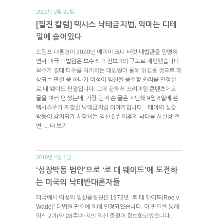
2022년 2월 21일.
[필진 칼럼] 텍사스 낙태금지법, 악마는 디테
일에 숨어있다
트럼프 대통령이 2020년 에이미 코니 배럿 대법관을 임명하
면서 미국 대법원은 보수 6 대 진보 3의 구도로 재편됐습니다.
보수가 절대 다수를 차지하는 대법원이 올해 뒤집을 것으로 예
상되는 판결 중 하나가 여성이 임신을 중절할 권리를 인정한
로 대 웨이드 판결입니다. 그에 관해서 프리미엄 콘텐츠에도
글을 여러 편 썼는데, 가장 먼저 쓴 글은 지난해 9월 6일에 쓴
텍사스주가 제정한 낙태금지법 이야기입니다. 태아의 심장
박동이 감지되기 시작하는 임신 6주 이후의 낙태를 사실상 전
면
더 보기
→
2019년 4월 1일.
‘심장박동 법안’으로 ‘로 대 웨이드’에 도전하
는 미국의 낙태반대론자들
미국에서 여성의 임신중절권은 1973년 ‘로 대 웨이드(Roe v
Wade)’ 대법원 판결에 의해 인정되었습니다. 이 판결을 통해
임신 2기(약 28주)까지의 임신 중절이 합법화되었습니다.