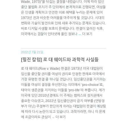
Wade, 1973)”을 뒤집는 결정을 내렸습니다. 이에 따라 임신
중단 불법화 조치가 주 단위에서 본격적으로 진행되면, 여성들
은 인생을 계획하고 안전한 의료 혜택을 누리는 문제에 있어
1973년 전과 비슷한 어려움을 마주하게 될 것입니다. 시대의
변화와 기술의 발전으로 인해 새로 추가되는 문제도 있습니다.
바로 디지털 사생활 보호의 문제입니다. 판결이 알려진 직후,
미국에서는 검찰이 인터넷에 올린 정보나
더 보기
→
2022년 7월 21일.
[필진 칼럼] 로 대 웨이드와 과학적 사실들
로 대 웨이드(Roe v. Wade) 판결은 1973년 미국 대법원이
임신을 중단할 권리를 여성의 권리로 인정한 판례로 미국에서
가장 유명한 판결 중 하나일 것입니다. 임신중단권을 지지하는
이들을 여성의 결정을 우선한다는 의미에서 ‘pro-choice’로,
태아의 생존권을 지지하는 이들을 ‘pro-life’라 부릅니다. 제가
미국에 있던 2010년경에도 이 주제는 캠퍼스와 정치권에서
중요한 이슈였고, 2022년 임신중단권의 금지 여부를 (연방정
부가 아닌) 주정부가 판단하게 하려는 대법원의 판결이 예상됨
에 따라 다시 논란이 되고 있습니다. 과학자라면, 아니 이 문제
에 조금이라도 관심이
더 보기
→