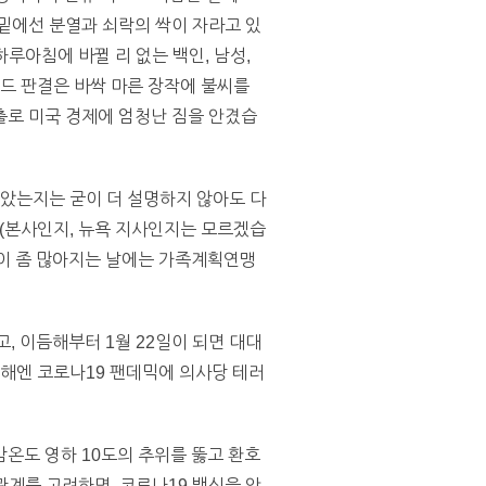
밑에선 분열과 쇠락의 싹이 자라고 있
됐다고 하루아침에 바뀔 리 없는 백인, 남성,
이드 판결은 바싹 마른 장작에 불씨를
출로 미국 경제에 엄청난 짐을 안겼습
놓았는지는 굳이 더 설명하지 않아도 다
데, (본사인지, 뉴욕 지사인지는 모르겠습
람이 좀 많아지는 날에는 가족계획연맹
, 이듬해부터 1월 22일이 되면 대대
지난해엔 코로나19 팬데믹에 의사당 테러
온도 영하 10도의 추위를 뚫고 환호
관계를 고려하면, 코로나19 백신을 안