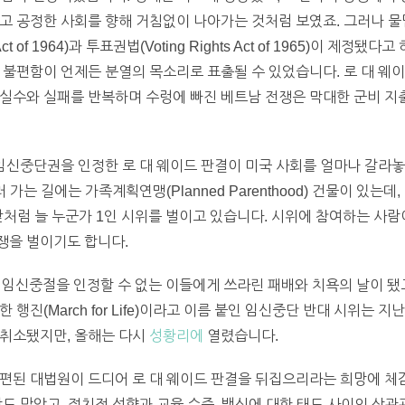
고 공정한 사회를 향해 거침없이 나아가는 것처럼 보였죠. 그러나 물
Act of 1964)과 투표권법(Voting Rights Act of 1965)이 제정
 불편함이 언제든 분열의 목소리로 표출될 수 있었습니다. 로 대 웨
실수와 실패를 반복하며 수렁에 빠진 베트남 전쟁은 막대한 군비 지
 임신중단권을 인정한 로 대 웨이드 판결이 미국 사회를 얼마나 갈라
 가는 길에는 가족계획연맹(Planned Parenthood) 건물이 있는
앞처럼 늘 누군가 1인 시위를 벌이고 있습니다. 시위에 참여하는 사
쟁을 벌이기도 합니다.
인 임신중절을 인정할 수 없는 이들에게 쓰라린 패배와 치욕의 날이 됐고
행진(March for Life)이라고 이름 붙인 임신중단 반대 시위는 
 취소됐지만, 올해는 다시
성황리에
열렸습니다.
편된 대법원이 드디어 로 대 웨이드 판결을 뒤집으리라는 희망에 체감
도 많았고, 정치적 성향과 교육 수준, 백신에 대한 태도 사이의 상관