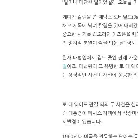
‘얼마나 대단한 일이었길래 오늘날 미
게다가 칼럼을 쓴 제임스 로베널트(Jam
채로 제목에 낚여 칼럼을 읽어 내려갔
중요한 시기를 꼽으라면 이즈음을 빼놓을
의 정치적 분열이 싹을 틔운 날” 정도
현재 대법원에서 검토 중인 판례 가
결
이죠. 대법원이 그 유명한 로 대 웨이
는 상징적인 사건이 재선에 성공한 리
로 대 웨이드 판결 외의 두 사건은 
슨 대통령이 텍사스 자택에서 심장마비
시발점이 됐습니다.
1960년대 미국을 관통하는 단어는 