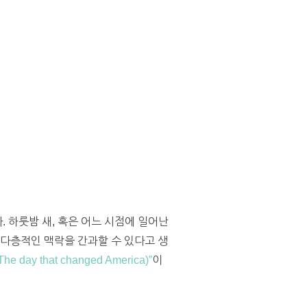
. 하룻밤 새, 혹은 어느 시점에 일어난
 다층적인 맥락을 간과할 수 있다고 생
 day that changed America)”
이