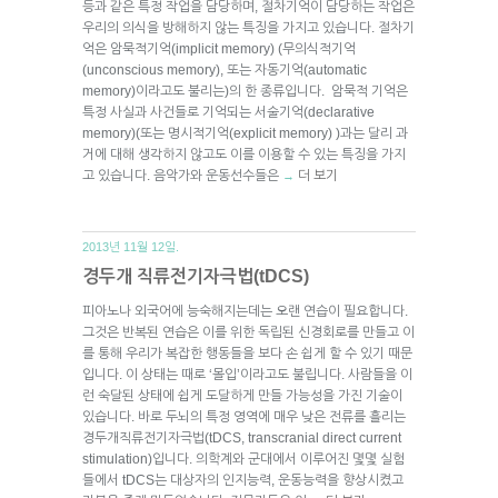
등과 같은 특정 작업을 담당하며, 절차기억이 담당하는 작업은
우리의 의식을 방해하지 않는 특징을 가지고 있습니다. 절차기
억은 암묵적기억(implicit memory) (무의식적기억
(unconscious memory), 또는 자동기억(automatic
memory)이라고도 불리는)의 한 종류입니다. 암묵적 기억은
특정 사실과 사건들로 기억되는 서술기억(declarative
memory)(또는 명시적기억(explicit memory) )과는 달리 과
거에 대해 생각하지 않고도 이를 이용할 수 있는 특징을 가지
고 있습니다. 음악가와 운동선수들은
더 보기
→
2013년 11월 12일.
경두개 직류전기자극법(tDCS)
피아노나 외국어에 능숙해지는데는 오랜 연습이 필요합니다.
그것은 반복된 연습은 이를 위한 독립된 신경회로를 만들고 이
를 통해 우리가 복잡한 행동들을 보다 손 쉽게 할 수 있기 때문
입니다. 이 상태는 때로 ‘몰입’이라고도 불립니다. 사람들을 이
런 숙달된 상태에 쉽게 도달하게 만들 가능성을 가진 기술이
있습니다. 바로 두뇌의 특정 영역에 매우 낮은 전류를 흘리는
경두개직류전기자극법(tDCS, transcranial direct current
stimulation)입니다. 의학계와 군대에서 이루어진 몇몇 실험
들에서 tDCS는 대상자의 인지능력, 운동능력을 향상시켰고