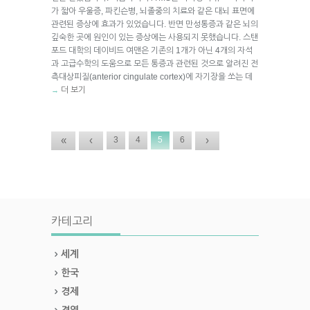
가 짧아 우울증, 파킨슨병, 뇌졸중의 치료와 같은 대뇌 표면에
관련된 증상에 효과가 있었습니다. 반면 만성통증과 같은 뇌의
깊숙한 곳에 원인이 있는 증상에는 사용되지 못했습니다. 스탠
포드 대학의 데이비드 여맨은 기존의 1개가 아닌 4개의 자석
과 고급수학의 도움으로 모든 통증과 관련된 것으로 알려진 전
측대상피질(anterior cingulate cortex)에 자기장을 쏘는 데
더 보기
→
«
‹
›
3
4
5
6
카테고리
세계
한국
경제
경영