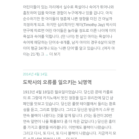
어린이들이 있는 자리에서 실수로 욕설이나 속어가 튀어나와
흠칫하며 입을 막아본 경험이 누구에게나 있을 겁니다. 아직
순수하기만 한 아이들의 영혼에 나쁜 영향을 미친 건 아닐까
걱정하게 되죠. 하지만 심리학자인 제이(Timothy Jay) 박사의
연구에 따르면 어린 아이들은 놀라울 정도로 이른 나이에 이미
욕설과 속어를 익힙니다. (만 나이) 한 살인 아이는 욕설이나
속어에 해당하는 단어 6~8개를, 남자 아이의 경우 6살이 되면
이미 평균 34개나 되는 ‘나쁜 단어’를 알고 있습니다. (여자 아
이는 21개) 그
더 보기
→
2014년 4월 14일.
도박사의 오류를 일으키는 뇌영역
1913년 4월 18일은 월요일이었습니다. 당신은 몬테 카를로
의 르 그랑데 카지노에서 멋진 정장을 입고 유리잔에 담긴 샴
페인을 맛보고 있습니다. 당신은 룰렛 테이블에서 들리는 환호
성을 듣고, 그리로 향합니다. 그리고 당신은 방금까지 스무 번
연속 블랙이 나왔다는 것을 알게 됩니다. (이는 동전이 20번
연속 앞면이 나올 확률보다 좀 더 작은 값입니다.) 당신은 흥미
를 가지고 룰렛을 바라봅니다. 이번에도 블랙이 나왔습니다.
그리고 다시, 또 다시, 또 다시 블랙이 나왔습니다. 지금까지 모