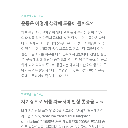
2013년 7월 11일.
운동은 어떻게 생각에 도움이 될까요?
하루 종일 사무실에 갇혀 있다 오후 늦게 즐기는 산책은 우리
의 머리를 맑게 만들어 줍니다. 이건 단지 그런 느낌만은 아닙
니다. 실제로 여러 형태의 운동이 우리의 생각과 학습에 도움
이 된다는 연구결과가 속속 보고되고 있습니다. 그러나 이런
현상이 일어나는 이유는 아직 명확하지 않습니다. 간단한 설명
은, 운동에 의해 혈류가 증가하고, 이는 더 많은 피를 뇌에 공급
하게 되며 따라서 두뇌에 공급되는 에너지와 산소의 증가가 두
뇌의 능력을 향상시킨다는 설명입니다. 또 다른 설명은, 운동
중에는 두뇌에서 학습과
더 보기
→
2013년 3월 19일.
자기장으로 뇌를 자극하여 만성 통증을 치료
뇌에 자기장을 쏘아 우울증을 치료하는 “반복적 경두개 자기
자극법(rTMS, repetitive transcranial magnetic
stimulation)은 1985년 처음 개발되었고 2008년 FDA의 승
인을 받았습니다. 지금까지의 rTMS는 자기장의 유효 사거리