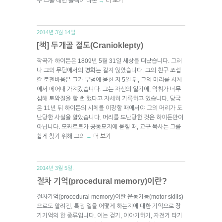
두 스물 네번 블랙이 나온
더 보기
→
2014년 3월 14일.
[책] 두개골 절도(Cranioklepty)
작곡가 하이든은 1809년 5월 31일 세상을 떠났습니다. 그러
나 그의 무덤에서의 평화는 길지 않았습니다. 그의 친구 조셉
칼 로젠바움은 그가 무덤에 묻힌 지 5일 뒤, 그의 머리를 시체
에서 떼어내 가져갔습니다. 그는 자신의 일기에, 악취가 너무
심해 토악질을 할 뻔 했다고 자세히 기록하고 있습니다. 당국
은 11년 뒤 하이든의 시체를 이장할 때에서야 그의 머리가 도
난당한 사실을 알았습니다. 머리를 도난당한 것은 하이든만이
아닙니다. 모짜르트가 공동묘지에 묻힐 때, 교구 목사는 그를
쉽게 찾기 위해 그의
더 보기
→
2014년 3월 5일.
절차 기억(procedural memory)이란?
절차기억(procedural memory)이란 운동기능(motor skills)
으로도 알려진, 특정 일을 어떻게 하는지에 대한 기억으로 장
기기억의 한 종류입니다. 이는 걷기, 이야기하기, 자전거 타기