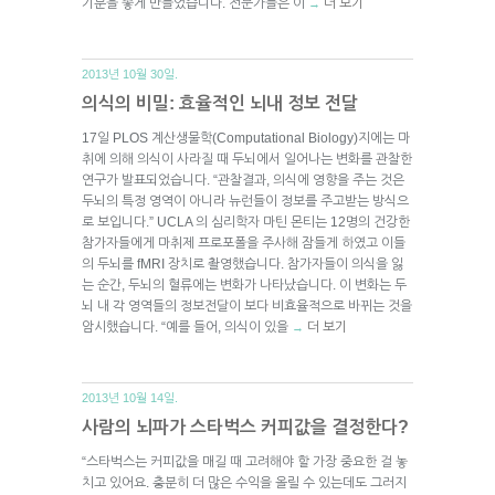
기분을 좋게 만들었습니다. 전문가들은 이
더 보기
→
2013년 10월 30일.
의식의 비밀: 효율적인 뇌내 정보 전달
17일 PLOS 계산생물학(Computational Biology)지에는 마
취에 의해 의식이 사라질 때 두뇌에서 일어나는 변화를 관찰한
연구가 발표되었습니다. “관찰결과, 의식에 영향을 주는 것은
두뇌의 특정 영역이 아니라 뉴런들이 정보를 주고받는 방식으
로 보입니다.” UCLA 의 심리학자 마틴 몬티는 12명의 건강한
참가자들에게 마취제 프로포폴을 주사해 잠들게 하였고 이들
의 두뇌를 fMRI 장치로 촬영했습니다. 참가자들이 의식을 잃
는 순간, 두뇌의 혈류에는 변화가 나타났습니다. 이 변화는 두
뇌 내 각 영역들의 정보전달이 보다 비효율적으로 바뀌는 것을
암시했습니다. “예를 들어, 의식이 있을
더 보기
→
2013년 10월 14일.
사람의 뇌파가 스타벅스 커피값을 결정한다?
“스타벅스는 커피값을 매길 때 고려해야 할 가장 중요한 걸 놓
치고 있어요. 충분히 더 많은 수익을 올릴 수 있는데도 그러지