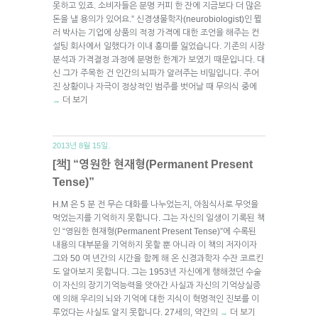
못하고 있죠. 소비자들은 분명 커피 한 잔에 지금보다 더 많은
돈을 낼 용의가 있어요.” 신경생물학자(neurobiologist)인 뮐
러 박사는 기업에 상품의 적정 가격에 대한 조언을 해주는 컨
설팅 회사에서 일했다가 이내 흥미를 잃었습니다. 기존의 시장
분석과 가격결정 과정에 분명한 한계가 보였기 때문입니다. 대
신 그가 주목한 건 인간의 뇌파가 알려주는 비밀입니다. 주어
진 상황이나 자극이 정상적인 범주를 벗어날 때 무의식 중에
더 보기
→
2013년 8월 15일.
[책] “영원한 현재형(Permanent Present
Tense)”
H.M 은 5 분 전 무슨 대화를 나누었는지, 아침식사로 무엇을
먹었는지를 기억하지 못합니다. 그는 자신의 일생이 기록된 책
인 “영원한 현재형(Permanent Present Tense)”에 수록된
내용의 대부분을 기억하지 못할 뿐 아니라 이 책의 저자이자
그와 50 여 년간의 시간을 함께 해 온 신경과학자 수잔 코르킨
도 알아보지 못합니다. 그는 1953년 자신에게 행해졌던 수술
이 자신의 장기기억능력을 앗아간 사실과 자신의 기억상실증
에 의해 우리의 뇌와 기억에 대한 지식이 혁명적인 진보를 이
루었다는 사실도 알지 못합니다. 27세의, 약간의
더 보기
→