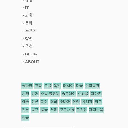
IT
과학
문화
스포츠
칼럼
추천
BLOG
ABOUT
공화당
교육
구글
독일
러시아
미국
분리독립
서평
선거
소득 불평등
슬로데이
실업률
아마존
애플
언론
여성
영국
오바마
유럽
유전자
인도
일본
종교
중국
커피
코로나19
트위터
페이스북
한국