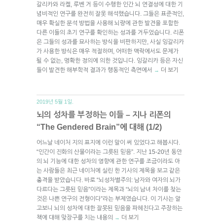
갈리카와 라켈, 루벤 거 등이 수행한 인간 뇌 연결성에 대한 기
념비적인 연구를 완전히 잘못 해석했습니다. 그들은 표준적인,
매우 확실한 분석 방법을 사용해 뇌량에 관한 발견을 포함한
다른 이들의 초기 연구를 확인하는 성과를 거두었습니다. 리폰
은 그들의 성과를 묘사하는 방식을 비판하지만, 사실 잉갈리카
가 사용한 방식은 매우 적절하며, 어떠한 맥락에서도 문제가
될 수 없는, 명확한 정의에 의한 것입니다. 잉갈리카 등은 자신
들이 발견한 해부학적 결과가 행동적인 측면에서
더 보기
→
2019년 5월 1일.
뇌의 성차를 부정하는 이들 – 지나 리폰의
“The Gendered Brain”에 대해 (1/2)
어느날 네이처 지의 표지에 이런 말이 써 있었다고 해봅시다.
“인간이 진화의 산물이라는 그릇된 믿음”. 지난 15-20년 동안
의 뇌 기능에 대한 성차의 영향에 관한 연구를 조금이라도 아
는 사람들은 최근 네이처에 실린 한 기사의 제목을 보고 같은
충격을 받았습니다. 바로 “뇌성차별주의: 남자와 여자의 뇌가
다르다는 그릇된 믿음”이라는 제목과 “뇌의 남녀 차이를 찾는
것은 나쁜 연구의 전형이다”라는 부제였습니다. 이 기사는 알
고보니 뇌의 성차에 대한 잘못된 믿음을 파헤친다고 주장하는
책에 대해 맞장구를 치는 내용의
더 보기
→