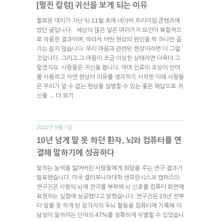
[필진 칼럼] 귀신을 보게 되는 이유
할로윈 데이가 지난 뒤 11월 초에 네이버 프리미엄 콘텐츠에
썼던 글입니다. 세상의 많은 일은 여러가지 요인이 복합적으
로 작용한 결과이며, 따라서 어떤 현상의 원인을 딱 하나만 꼽
기는 쉽지 않습니다. 우리 마음과 관련된 현상이라면 더 그럴
것입니다. 그리고 그 마음이 조금 이상한 상태라면 더욱더 그
렇겠지요. 사람들은 귀신을 봅니다. 아마 인류의 조상이 언어
를 사용하고 자연 현상의 이유를 생각하기 시작한 이래 사람들
은 우리가 알 수 없는 현상을 설명할 수 있는 좋은 해답으로 귀
신을
더 보기
→
2021년 9월 7일.
10년 넘게 말 못 하던 환자, 뇌와 컴퓨터를 연
결해 말하기에 성공하다
말하는 능력을 잃어버린 사람들에게 희망을 주는 연구 결과가
발표됐습니다. 미국 캘리포니아대학 샌프란시스코 캠퍼스의
연구진은 사람의 뇌에 전극을 부착해 뇌 신호를 컴퓨터 화면에
표현하는 실험에 성공했다고 밝혔습니다. 연구진은 15년 전부
터 말을 못 하게 된 참가자의 두뇌 활동을 컴퓨터에 기록해 이
남성이 말하려는 단어의 47%를 정확하게 식별할 수 있었습니