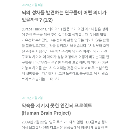
2020년 8월 8일.
뇌의 성차를 발견하는 연구들이 어떤 의미가
있을까요? (1/2)
(Grace Huckins, 와이어드) 원문 보기 아민 라즈나한은 성차
에 관한 연구를 택한 것이 실수라고 생각합니다. NIH의 발달
뇌유전학 부서장인 그는 성차에 관한 연구는 의도치 않은 반향
을 불러일으킨다는 것을 일찌감치 배웠습니다. “시작부터 호된
신고식을 치렀죠.” 그는 박사과정때 남자와 여자의 뇌가 가진
구조적 차이와 이 차이가 성장 과정에서 어떻게 바뀌는지를 연
구했습니다. “우리는 분명한 차이를 보았지만, 이 차이가 어떤
기능적 차이를 반드시 의미하는 것은 아니라고 매우 조심스럽
게 설명했습니다.” 하지만 그런 노력에도 불구하고, 당시 월스
트리트 저널에는
더 보기
→
2019년 8월 2일.
약속을 지키지 못한 인간뇌 프로젝트
(Human Brain Project)
2009년 7월 22일, 영국 옥스포드에서 열린 TED글로벌 행사
에서 뇌과학자 헨리 마크람은 청중들에게 엄청나게 복잡한 인