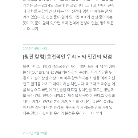
개하는 글은 3월 4일 스프에 쓴 글입니다. 고대 로마에서 전쟁
과 평화를 관장하던 신 야누스의 신전에 얽힌 이야기는 잘 알
려져 있습니다. 신전 문이 열려 있으면 로마가 전쟁 중이라는
뜻이고, 문이 닫혀 있으면 로마 전역에 전쟁이 없는, 평화로운
더 보기
→
2022년 4월 14일.
[필진 칼럼] 호전적인 우리 뇌와 인간의 약점
브랜다이스 대학의 석좌교수인 마리 피츠더프의 새 책 “전쟁하
는 뇌(Our Brains at War)”는 인간의 본성인 자기 집단을 위
한 이기심이 상상 이상으로 매우 강력하다는 사실을 여러 최신
연구 결과를 가지고 이야기하는 책입니다. 피츠더프 교수는 이
를 바탕으로 국민이 자신들을 대표할 정치인을 고르는 방법과
또 국가 간의 전쟁이 시작되는 방식을 바꾸어야 한다고 주장합
니다. 여기서 인간의 본성이란, 인간의 생리적, 유전적 특징들
이 다른 집단에 대한 반감을 매우 쉽게 가지도록 만들어져 있
다는 것입니다. 이런 우리의 본성은 우리가
더 보기
→
2022년 3월 28일.