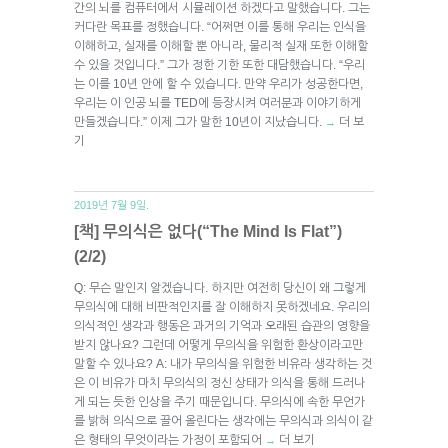
간의 뇌를 컴퓨터에서 시뮬레이션 하겠다고 말했습니다. 그는
커다란 목표를 정했습니다. “어쩌면 이를 통해 우리는 인식을
이해하고, 실재를 이해할 뿐 아니라, 물리적 실재 또한 이해할
수 있을 것입니다.” 그가 정한 기한 또한 대담했습니다. “우리
는 이를 10년 안에 할 수 있습니다. 만약 우리가 성공한다면,
우리는 이 인공 뇌를 TED에 등장시켜 여러분과 이야기하게
만들겠습니다.” 이제 그가 말한 10년이 지났습니다.
더 보
→
기
2019년 7월 9일.
[책] 무의식은 없다(“The Mind Is Flat”)
(2/2)
Q: 무슨 말인지 알겠습니다. 하지만 여전히 당신이 왜 그렇게
무의식에 대해 비판적인지를 잘 이해하지 못하겠네요. 우리의
의식적인 생각과 행동은 과거의 기억과 오래된 습관의 영향을
받지 않나요? 그런데 어떻게 무의식을 위험한 환상이라고만
말할 수 있나요? A: 내가 무의식을 위험한 비유라 생각하는 것
은 이 비유가 마치 무의식의 정신 상태가 의식을 통해 드러나
게 되는 듯한 인상을 주기 때문입니다. 무의식에 속한 무언가
를 밝혀 의식으로 끌어 올린다는 생각에는 무의식과 의식이 같
은 형태의 무엇이라는 가정이 포함되어
더 보기
→