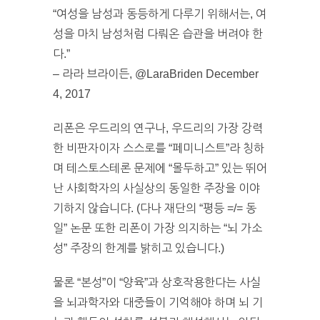
“여성을 남성과 동등하게 다루기 위해서는, 여
성을 마치 남성처럼 다뤄온 습관을 버려야 한
다.”
– 라라 브라이든, @LaraBriden December
4, 2017
리폰은 우드리의 연구나, 우드리의 가장 강력
한 비판자이자 스스로를 “페미니스트”라 칭하
며 테스토스테론 문제에 “몰두하고” 있는 뛰어
난 사회학자의 사실상의 동일한 주장을 이야
기하지 않습니다. (다나 재단의 “평등 =/= 동
일” 논문 또한 리폰이 가장 의지하는 “뇌 가소
성” 주장의 한계를 밝히고 있습니다.)
물론 “본성”이 “양육”과 상호작용한다는 사실
을 뇌과학자와 대중들이 기억해야 하며 뇌 기