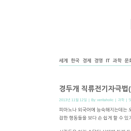
세계
한국
경제
경영
IT
과학
문
경두개 직류전기자극법(t
2013년 11월 12일 | By:
veritaholic
|
과학
|
피아노나 외국어에 능숙해지는데는 오
잡한 행동들을 보다 손 쉽게 할 수 있