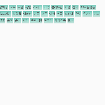
공화당
교육
구글
독일
러시아
미국
분리독립
서평
선거
소득 불평등
슬로데이
실업률
아마존
애플
언론
여성
영국
오바마
유럽
유전자
인도
일본
종교
중국
커피
코로나19
트위터
페이스북
한국