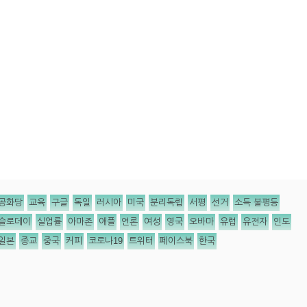
공화당
교육
구글
독일
러시아
미국
분리독립
서평
선거
소득 불평등
슬로데이
실업률
아마존
애플
언론
여성
영국
오바마
유럽
유전자
인도
일본
종교
중국
커피
코로나19
트위터
페이스북
한국