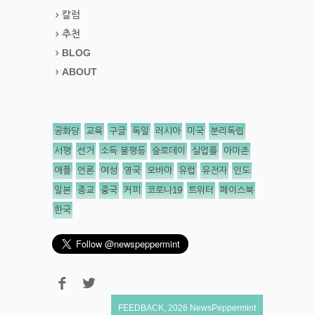
칼럼
추천
BLOG
ABOUT
공화당
교육
구글
독일
러시아
미국
분리독립
서평
선거
소득 불평등
슬로데이
실업률
아마존
애플
언론
여성
영국
오바마
유럽
유전자
인도
일본
종교
중국
커피
코로나19
트위터
페이스북
한국
FEEDBACK
,
2026
NewsPeppermint