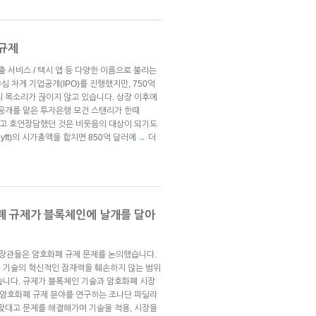
 규제
호출 서비스 / 택시 앱 등 다양한 이름으로 불리는
심 차게 기업공개(IPO)를 진행했지만, 750억
의 목소리가 끊이지 않고 있습니다. 상장 이후에
업공개를 맡은 투자은행 모건 스탠리가 한때
있다고 호언장담했던 것은 비웃음의 대상이 되기도
ft)의 시가총액을 합치면 850억 달러에
더
→
화폐 규제가 블록체인에 날개를 달아
무장관들은 암호화폐 규제 문제를 논의했습니다.
 기술의 혁신적인 잠재력을 훼손하지 않는 범위
습니다. 규제가 블록체인 기술과 암호화폐 시장
, 암호화폐 규제 분야를 연구하는 조나단 파딜라
 맞대고 문제를 해결해가며 기술을 적용, 시장을