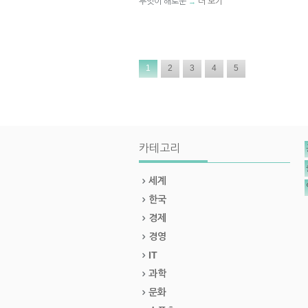
무엇이 해로운
더 보기
→
1
2
3
4
5
카테고리
세계
한국
경제
경영
IT
과학
문화