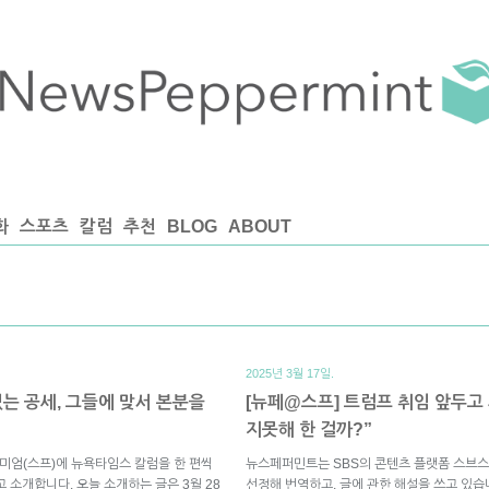
화
스포츠
칼럼
추천
BLOG
ABOUT
2025년 3월 17일.
는 공세, 그들에 맞서 본분을
[뉴페@스프] 트럼프 취임 앞두고
지못해 한 걸까?”
미엄(스프)에 뉴욕타임스 칼럼을 한 편씩
뉴스페퍼민트는 SBS의 콘텐츠 플랫폼 스브스
 소개합니다. 오늘 소개하는 글은 3월 28
선정해 번역하고, 글에 관한 해설을 쓰고 있습