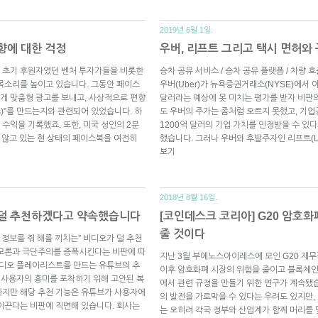
2019년 6월 1일.
향에 대한 걱정
우버, 리프트 그리고 택시 면허와
 초기 후원자였던 벤처 투자가들을 비롯한
승차 공유 서비스 / 승차 공유 플랫폼 / 차량 
목소리를 높이고 있습니다. 그동안 페이스
우버(Uber)가 뉴욕증권거래소(NYSE)에서 야
게 맞춤형 광고를 보내고, 사상적으로 편향
달러라는 예상에 못 미치는 평가를 받자 비판
rs)”를 만드는지와 관련되어 있었습니다. 하
도 우버의 주가는 좀처럼 오르지 못했고, 기
수익을 기록했죠. 또한, 미국 성인의 2분
1200억 달러의 기업 가치를 인정받을 수 
 않고 있는 현 상태의 페이스북을 여전히
했습니다. 그러나 우버와 후발주자인 리프트(Ly
보기
2018년 8월 16일.
 덜 추천하겠다고 약속했습니다
[코인데스크 코리아] G20 암호
줄 것이다
 정보를 줘 해를 끼치는” 비디오가 덜 추천
음모론과 극단주의를 증폭시킨다는 비판에 따
지난 3월 부에노스아이레스에 모인 G20 재
비디오 플레이리스트를 만드는 유튜브의 추
이후 암호화폐 시장의 위험을 줄이고 블록체인
은 사용자의 흥미를 포착하기 위해 고안된 복
에서 관련 규정을 만들기 위한 연구가 계속됐
하지만 해당 추천 기능은 유튜브가 사용자에
의 발전을 가로막을 수 있다는 우려도 있지만
이끈다는 비판에 직면해 있습니다. 회사는
는 오히려 각국 정부와 산업계가 함께 머리를