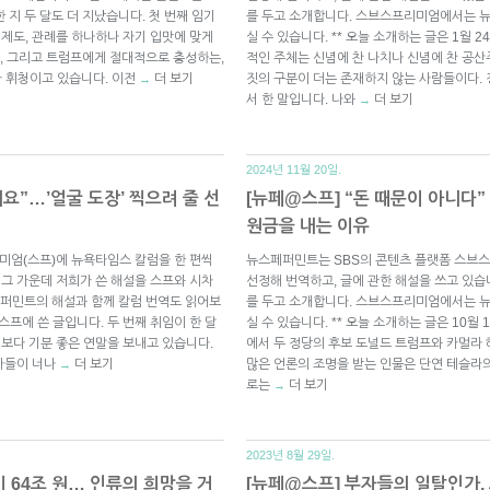
 지 두 달도 더 지났습니다. 첫 번째 임기
를 두고 소개합니다. 스브스프리미엄에서는 
 제도, 관례를 하나하나 자기 입맛에 맞게
실 수 있습니다. ** 오늘 소개하는 글은 1월 
, 그리고 트럼프에게 절대적으로 충성하는,
적인 주체는 신념에 찬 나치나 신념에 찬 공산
가 휘청이고 있습니다. 이전
더 보기
짓의 구분이 더는 존재하지 않는 사람들이다.
→
서 한 말입니다. 나와
더 보기
→
2024년 11월 20일.
요”…’얼굴 도장’ 찍으려 줄 선
[뉴페@스프] “돈 때문이 아니다
원금을 내는 이유
미엄(스프)에 뉴욕타임스 칼럼을 한 편씩
뉴스페퍼민트는 SBS의 콘텐츠 플랫폼 스브스
 그 가운데 저희가 쓴 해설을 스프와 시차
선정해 번역하고, 글에 관한 해설을 쓰고 있습
퍼민트의 해설과 함께 칼럼 번역도 읽어보
를 두고 소개합니다. 스브스프리미엄에서는 
 스프에 쓴 글입니다. 두 번째 취임이 한 달
실 수 있습니다. ** 오늘 소개하는 글은 10월
때보다 기분 좋은 연말을 보내고 있습니다.
에서 두 정당의 후보 도널드 트럼프와 카멀라 
력자들이 너나
더 보기
많은 언론의 조명을 받는 인물은 단연 테슬라
→
로는
더 보기
→
2023년 8월 29일.
 64조 원… 인류의 희망을 거
[뉴페@스프] 부자들의 일탈인가,