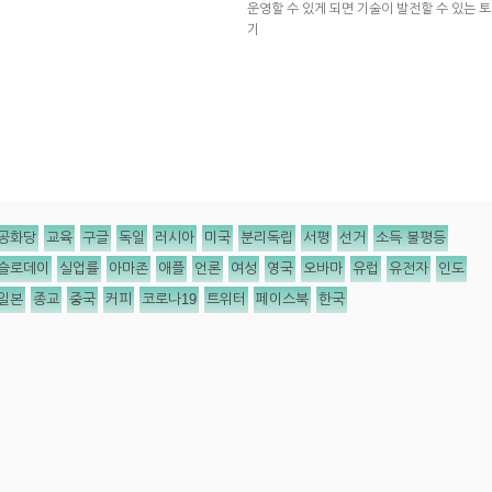
운영할 수 있게 되면 기술이 발전할 수 있는 
기
공화당
교육
구글
독일
러시아
미국
분리독립
서평
선거
소득 불평등
슬로데이
실업률
아마존
애플
언론
여성
영국
오바마
유럽
유전자
인도
일본
종교
중국
커피
코로나19
트위터
페이스북
한국