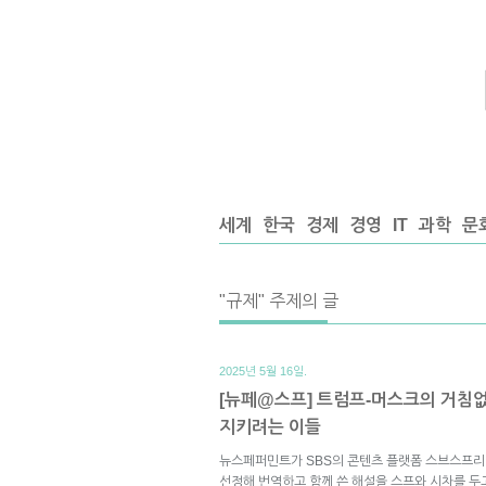
세계
한국
경제
경영
IT
과학
문
"규제" 주제의 글
2025년 5월 16일.
[뉴페@스프] 트럼프-머스크의 거침없
지키려는 이들
뉴스페퍼민트가 SBS의 콘텐츠 플랫폼 스브스프리
선정해 번역하고 함께 쓴 해설을 스프와 시차를 두고