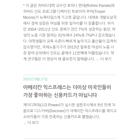
* 이 글은 하버드대학 교수인 로히니 판데(Rohini Pande)와
하버드 인도 프로그램 디렉터인 트로이어 무어(Troyer
Moore)가 뉴욕타임스에 기고한 글입니다. 대체로 개발도상국
에서 경제 성장은 여성을 위한 일자리를 더 창출합니다. 하지
만 2004~2011년 인도 경제가 연간 7%씩 성장하는 동안, 여
성의 노동 시장 참여는 31%에서 24%로 7%P나 감소했습니
다. 여학생들의 교육 수준이 빠르게 높아지고 출산율이 급격히
감소했지만, 국제노동기구가 2013년 발표한 여성의 노동 시
장 참여 순위에서 인도는 끝에서 11번째에 머물렀습니다. 학
계 연구들은 이 현상이 왜 중요한지 말해줍니다.
더 보기
→
2015년 8월 27일.
아메리칸 익스프레스는 더이상 미국인들이
가장 좋아하는 신용카드가 아닙니다
제이디파워(J.D.Power)가 실시한 설문조사에서 9년 만에 처
음으로 디스커버(Discover)가 아메리칸 익스프레스를 제치고
소비자들이 가장 만족하는 신용카드로 뽑혔습니다.
더 보기
→