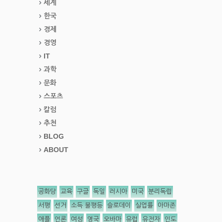
세계
한국
경제
경영
IT
과학
문화
스포츠
칼럼
추천
BLOG
ABOUT
공화당
교육
구글
독일
러시아
미국
분리독립
서평
선거
소득 불평등
슬로데이
실업률
아마존
애플
언론
여성
영국
오바마
유럽
유전자
인도