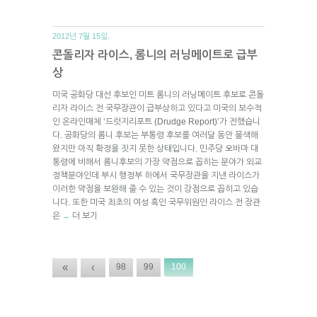
2012년 7월 15일.
콘돌리자 라이스, 롬니의 러닝메이트로 급부
상
미국 공화당 대선 후보인 미트 롬니의 러닝메이트 후보로 콘돌
리자 라이스 전 국무장관이 급부상하고 있다고 미국의 보수적
인 온라인매체 ‘드럿지리포트 (Drudge Report)’가 전했습니
다. 공화당의 롬니 후보는 부통령 후보를 여러달 동안 물색해
왔지만 아직 확정을 짓지 못한 상태입니다. 민주당 오바마 대
통령에 비해서 롬니후보의 가장 약점으로 꼽히는 분야가 외교
정책분야인데 부시 행정부 하에서 국무장관을 지낸 라이스가
이러한 약점을 보완해 줄 수 있는 것이 강점으로 꼽히고 있습
니다. 또한 미국 최초의 여성 흑인 국무위원인 라이스 전 장관
은
더 보기
→
«
‹
98
99
100