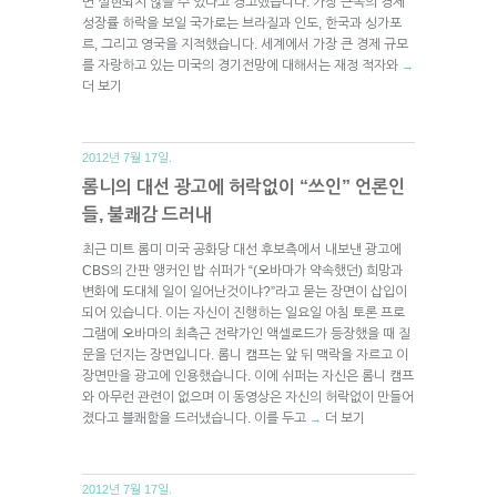
면 실현되지 않을 수 있다고 경고했습니다. 가장 큰폭의 경제
성장률 하락을 보일 국가로는 브라질과 인도, 한국과 싱가포
르, 그리고 영국을 지적했습니다. 세계에서 가장 큰 경제 규모
를 자랑하고 있는 미국의 경기전망에 대해서는 재정 적자와
→
더 보기
2012년 7월 17일.
롬니의 대선 광고에 허락없이 “쓰인” 언론인
들, 불쾌감 드러내
최근 미트 롬미 미국 공화당 대선 후보측에서 내보낸 광고에
CBS의 간판 앵커인 밥 쉬퍼가 “(오바마가 약속했던) 희망과
변화에 도대체 일이 일어난것이냐?”라고 묻는 장면이 삽입이
되어 있습니다. 이는 자신이 진행하는 일요일 아침 토론 프로
그램에 오바마의 최측근 전략가인 액셀로드가 등장했을 때 질
문을 던지는 장면입니다. 롬니 캠프는 앞 뒤 맥락을 자르고 이
장면만을 광고에 인용했습니다. 이에 쉬퍼는 자신은 롬니 캠프
와 아무런 관련이 없으며 이 동영상은 자신의 허락없이 만들어
졌다고 블쾌함을 드러냈습니다. 이를 두고
더 보기
→
2012년 7월 17일.