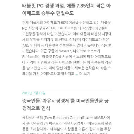
태블릿 PC 경쟁 과열, 애플 7.85인치 작은 아
이패드로 승부수 던질수도
현재 애플사의 아이패드가 60%이상을 점유하고 있는 태블릿
PC 시장에 구글과 마이크로 소프트등 테크산업의 거인들이
도전장을 강하게 내밀고 있습니다. 이에 애플이 태블릿 시장에
서의 우위를 지키기 위해 현재의 9.7인치 아이패드보다 작은
7.85 인치의 새 태블릿을 선보일수도 있다고 뉴욕타임즈는 보
도했습니다. 최근 구글이 Nexus7, 마이크로 소프트가
Surface라는 태블릿 PC를 시장에 선보임에 따라 아이패드보
다 가격이 저렴하고 작은 사이즈를 선보이는 이 제품들이 각광
을 받고 있습니다. 이에 맞선 애플의 새로운 전략은 더 작은 스
크린을 가진 아이패드라고 알려지고
더 보기
→
2012년 7월 16일.
중국인들 ‘자유시장경제’를 미국인들만큼 긍
정적으로 인식
퓨리서치 센터 (Pew Research Center)의 최근 설문조사에
서 중국인들의 74 퍼센트가 ‘자유시장경제가 어느정도의 불평
등을 초래할지라도 대부분의 사람들을 이롭게 한다’라는 주장