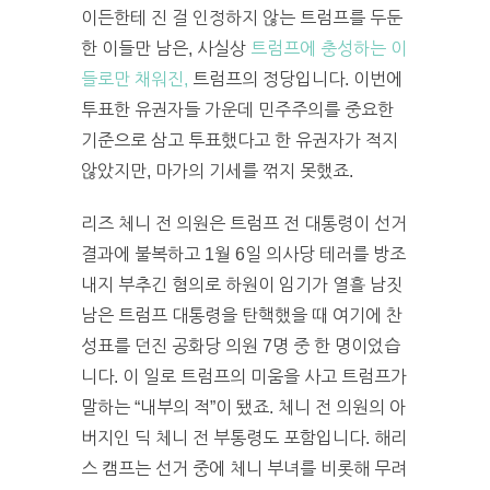
이든한테 진 걸 인정하지 않는 트럼프를 두둔
한 이들만 남은, 사실상
트럼프에 충성하는 이
들로만 채워진,
트럼프의 정당입니다. 이번에
투표한 유권자들 가운데 민주주의를 중요한
기준으로 삼고 투표했다고 한 유권자가 적지
않았지만, 마가의 기세를 꺾지 못했죠.
리즈 체니 전 의원은 트럼프 전 대통령이 선거
결과에 불복하고 1월 6일 의사당 테러를 방조
내지 부추긴 혐의로 하원이 임기가 열흘 남짓
남은 트럼프 대통령을 탄핵했을 때 여기에 찬
성표를 던진 공화당 의원 7명 중 한 명이었습
니다. 이 일로 트럼프의 미움을 사고 트럼프가
말하는 “내부의 적”이 됐죠. 체니 전 의원의 아
버지인 딕 체니 전 부통령도 포함입니다. 해리
스 캠프는 선거 중에 체니 부녀를 비롯해 무려