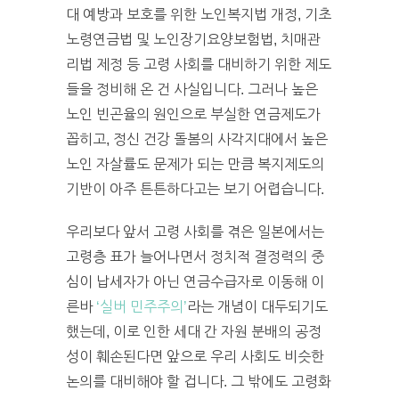
대 예방과 보호를 위한 노인복지법 개정, 기초
노령연금법 및 노인장기요양보험법, 치매관
리법 제정 등 고령 사회를 대비하기 위한 제도
들을 정비해 온 건 사실입니다. 그러나 높은
노인 빈곤율의 원인으로 부실한 연금제도가
꼽히고, 정신 건강 돌봄의 사각지대에서 높은
노인 자살률도 문제가 되는 만큼 복지제도의
기반이 아주 튼튼하다고는 보기 어렵습니다.
우리보다 앞서 고령 사회를 겪은 일본에서는
고령층 표가 늘어나면서 정치적 결정력의 중
심이 납세자가 아닌 연금수급자로 이동해 이
른바
‘실버 민주주의’
라는 개념이 대두되기도
했는데, 이로 인한 세대 간 자원 분배의 공정
성이 훼손된다면 앞으로 우리 사회도 비슷한
논의를 대비해야 할 겁니다. 그 밖에도 고령화