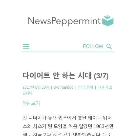
다이어트 안 하는 시대 (3/7)
2017년 8월 30일 | By:
ingppoo
|
건강
,
문화
|
댓글이 없
습니다
2부 보기
진 니더치가 뉴욕 퀸즈에서 훗날 웨이트 워처
스의 시초가 된 모임을 처음 열었던 1963년만
해도 지금보다 많은 것이 명확했습니다. 뚱뚱