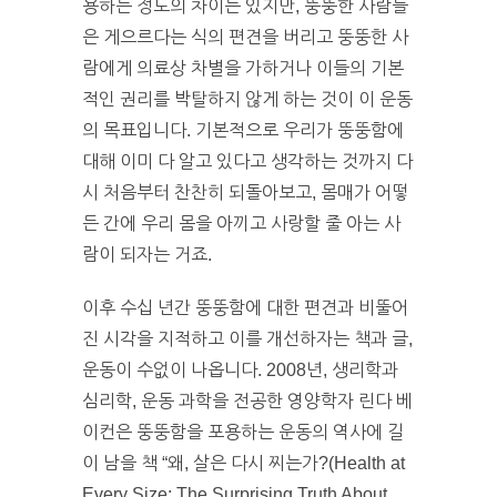
용하는 정도의 차이는 있지만, 뚱뚱한 사람들
은 게으르다는 식의 편견을 버리고 뚱뚱한 사
람에게 의료상 차별을 가하거나 이들의 기본
적인 권리를 박탈하지 않게 하는 것이 이 운동
의 목표입니다. 기본적으로 우리가 뚱뚱함에
대해 이미 다 알고 있다고 생각하는 것까지 다
시 처음부터 찬찬히 되돌아보고, 몸매가 어떻
든 간에 우리 몸을 아끼고 사랑할 줄 아는 사
람이 되자는 거죠.
이후 수십 년간 뚱뚱함에 대한 편견과 비뚤어
진 시각을 지적하고 이를 개선하자는 책과 글,
운동이 수없이 나옵니다. 2008년, 생리학과
심리학, 운동 과학을 전공한 영양학자 린다 베
이컨은 뚱뚱함을 포용하는 운동의 역사에 길
이 남을 책 “왜, 살은 다시 찌는가?(Health at
Every Size: The Surprising Truth About