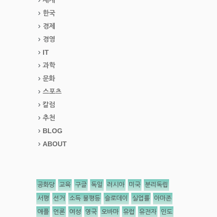
한국
경제
경영
IT
과학
문화
스포츠
칼럼
추천
BLOG
ABOUT
공화당
교육
구글
독일
러시아
미국
분리독립
서평
선거
소득 불평등
슬로데이
실업률
아마존
애플
언론
여성
영국
오바마
유럽
유전자
인도