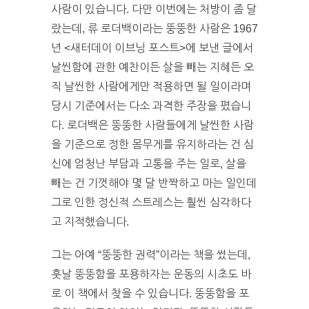
사람이 있습니다. 다만 이번에는 처방이 좀 달
랐는데, 류 로더백이라는 뚱뚱한 사람은 1967
년 <새터데이 이브닝 포스트>에 보낸 글에서
날씬함에 관한 예찬이든 살을 빼는 지혜든 오
직 날씬한 사람에게만 적용하면 될 일이라며
당시 기준에서는 다소 과격한 주장을 폈습니
다. 로더백은 뚱뚱한 사람들에게 날씬한 사람
을 기준으로 정한 몸무게를 유지하라는 건 심
신에 엄청난 부담과 고통을 주는 일로, 살을
빼는 건 기껏해야 몇 달 반짝하고 마는 일인데
그로 인한 정신적 스트레스는 훨씬 심각하다
고 지적했습니다.
그는 아예 “뚱뚱한 권력”이라는 책을 썼는데,
훗날 뚱뚱함을 포용하자는 운동의 시초도 바
로 이 책에서 찾을 수 있습니다. 뚱뚱함을 포