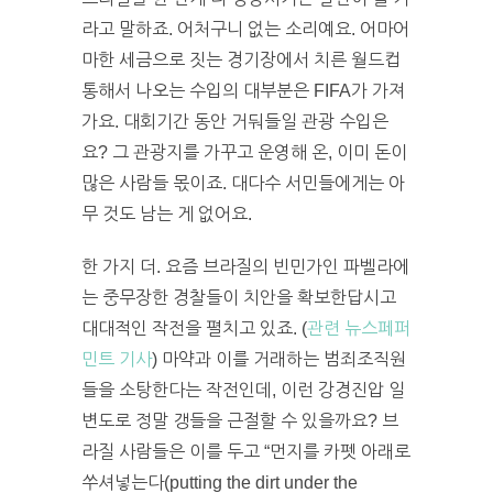
라고 말하죠. 어처구니 없는 소리예요. 어마어
마한 세금으로 짓는 경기장에서 치른 월드컵
통해서 나오는 수입의 대부분은 FIFA가 가져
가요. 대회기간 동안 거둬들일 관광 수입은
요? 그 관광지를 가꾸고 운영해 온, 이미 돈이
많은 사람들 몫이죠. 대다수 서민들에게는 아
무 것도 남는 게 없어요.
한 가지 더. 요즘 브라질의 빈민가인 파벨라에
는 중무장한 경찰들이 치안을 확보한답시고
대대적인 작전을 펼치고 있죠. (
관련 뉴스페퍼
민트 기사
) 마약과 이를 거래하는 범죄조직원
들을 소탕한다는 작전인데, 이런 강경진압 일
변도로 정말 갱들을 근절할 수 있을까요? 브
라질 사람들은 이를 두고 “먼지를 카펫 아래로
쑤셔넣는다(putting the dirt under the