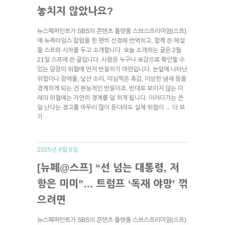
놓치지 않았나요?
뉴스페퍼민트가 SBS의 콘텐츠 플랫폼 스브스프리미엄(스프)
에 뉴욕타임스 칼럼을 한 편씩 선정해 번역하고, 함께 쓴 해설
을 스프와 시차를 두고 소개합니다. 오늘 소개하는 글은 2월
21일 스프에 쓴 글입니다. 사람은 누구나 오감으로 확인할 수
있는 당장의 위협에 먼저 반응하기 마련입니다. 눈앞에 나타난
위험이나 장애물, 낯선 소리, 미심쩍은 촉감, 이상한 냄새 등을
경계하게 되는 건 본능적인 반응이죠. 반대로 보이지 않는 미
래의 위협에는 자연히 경계를 덜 하게 됩니다. 이러다가는 큰
일 난다는 경고를 아무리 많이 듣더라도 실제 위험이
더 보
→
기
2025년 4월 6일
[뉴페@스프] “선 넘는 대통령, 저
항은 미미”… 트럼프 ‘독재 야망’ 꺾
으려면
뉴스페퍼민트가 SBS의 콘텐츠 플랫폼 스브스프리미엄(스프)