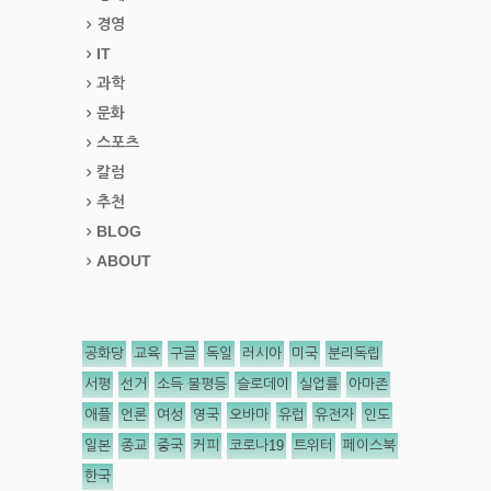
경영
IT
과학
문화
스포츠
칼럼
추천
BLOG
ABOUT
공화당
교육
구글
독일
러시아
미국
분리독립
서평
선거
소득 불평등
슬로데이
실업률
아마존
애플
언론
여성
영국
오바마
유럽
유전자
인도
일본
종교
중국
커피
코로나19
트위터
페이스북
한국