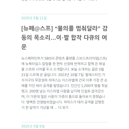
2025년 5월 11일
[뉴페@스프] “불의를 멈춰달라” 감
동의 목소리…이·팔 합작 다큐의 여
운
뉴스페퍼민트가 SBS의 콘텐츠 플랫폼 스브스프리미엄(스프)
에 뉴욕타임스 칼럼을 한 편씩 선정해 번역하고 함께 쓴 해설
을 스프와 시차를 두고 소개합니다. 오늘 소개하는 글은 3월
21일 스프에 쓴 글입니다. 2023년 10월 7일. 팔레스타인 가
자지구의 무장정파 하마스는 이스라엘에 건국 이후 가장 큰 손
해를 끼친 테러 공격을 벌였습니다. 민간인 1,200여 명을 학살
했고, 200명 넘는 이스라엘 사람을 납치해 인질로 잡아갔으
며, 이 가운데 많은 사람이 가족의 품으로 돌아오지 못했습니
다. 명백한 전쟁범죄였습니다. 하마스가 테러 공격을 감행한
지 한 달여가 지났을 때
더 보기
→
2025년 5월 9일