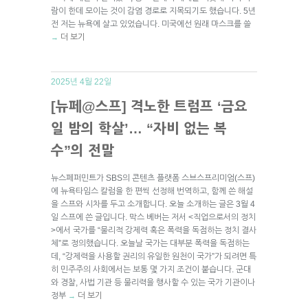
람이 한데 모이는 것이 감염 경로로 지목되기도 했습니다. 5년
전 저는 뉴욕에 살고 있었습니다. 미국에선 원래 마스크를 쓸
더 보기
→
2025년 4월 22일
[뉴페@스프] 격노한 트럼프 ‘금요
일 밤의 학살’… “자비 없는 복
수”의 전말
뉴스페퍼민트가 SBS의 콘텐츠 플랫폼 스브스프리미엄(스프)
에 뉴욕타임스 칼럼을 한 편씩 선정해 번역하고, 함께 쓴 해설
을 스프와 시차를 두고 소개합니다. 오늘 소개하는 글은 3월 4
일 스프에 쓴 글입니다. 막스 베버는 저서 <직업으로서의 정치
>에서 국가를 “물리적 강제력 혹은 폭력을 독점하는 정치 결사
체”로 정의했습니다. 오늘날 국가는 대부분 폭력을 독점하는
데, “강제력을 사용할 권리의 유일한 원천이 국가”가 되려면 특
히 민주주의 사회에서는 보통 몇 가지 조건이 붙습니다. 군대
와 경찰, 사법 기관 등 물리력을 행사할 수 있는 국가 기관이나
정부
더 보기
→