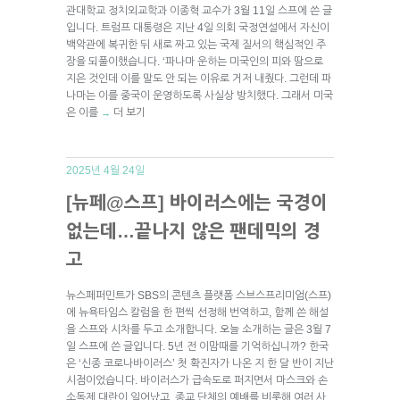
관대학교 정치외교학과 이종혁 교수가 3월 11일 스프에 쓴 글
입니다. 트럼프 대통령은 지난 4일 의회 국정연설에서 자신이
백악관에 복귀한 뒤 새로 짜고 있는 국제 질서의 핵심적인 주
장을 되풀이했습니다. ‘파나마 운하는 미국인의 피와 땀으로
지은 것인데 이를 말도 안 되는 이유로 거저 내줬다. 그런데 파
나마는 이를 중국이 운영하도록 사실상 방치했다. 그래서 미국
은 이를
더 보기
→
2025년 4월 24일
[뉴페@스프] 바이러스에는 국경이
없는데…끝나지 않은 팬데믹의 경
고
뉴스페퍼민트가 SBS의 콘텐츠 플랫폼 스브스프리미엄(스프)
에 뉴욕타임스 칼럼을 한 편씩 선정해 번역하고, 함께 쓴 해설
을 스프와 시차를 두고 소개합니다. 오늘 소개하는 글은 3월 7
일 스프에 쓴 글입니다. 5년 전 이맘때를 기억하십니까? 한국
은 ‘신종 코로나바이러스’ 첫 확진자가 나온 지 한 달 반이 지난
시점이었습니다. 바이러스가 급속도로 퍼지면서 마스크와 손
소독제 대란이 일어났고, 종교 단체의 예배를 비롯해 여러 사