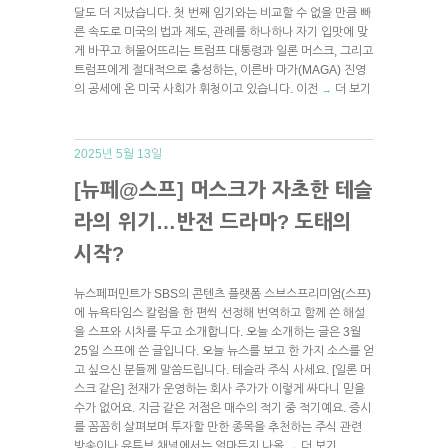
달도 더 지났습니다. 첫 번째 임기와는 비교할 수 없을 만큼 빠
른 속도로 미국의 법과 제도, 관례를 하나하나 자기 입맛에 맞
게 바꾸고 허물어뜨리는 트럼프 대통령과 일론 머스크, 그리고
트럼프에게 절대적으로 충성하는, 이른바 마가(MAGA) 진영
의 공세에 온 미국 사회가 휘청이고 있습니다. 이전
더 보기
→
2025년 5월 13일
[뉴페@스프] 머스크가 자초한 테슬
라의 위기…반전 드라마? 도태의
시작?
뉴스페퍼민트가 SBS의 콘텐츠 플랫폼 스브스프리미엄(스프)
에 뉴욕타임스 칼럼을 한 편씩 선정해 번역하고 함께 쓴 해설
을 스프와 시차를 두고 소개합니다. 오늘 소개하는 글은 3월
25일 스프에 쓴 글입니다. 오늘 뉴스를 보고 한 가지 소스를 얻
고 싶으신 분들께 말씀드립니다. 테슬라 주식 사세요. [일론 머
스크 같은] 천재가 운영하는 회사 주가가 이렇게 싸다니 믿을
수가 없어요. 지금 같은 저점은 매수의 적기 중 적기예요. 증시
를 꼼꼼히 살펴보며 투자할 만한 종목을 추천하는 주식 관련
방송이나 유튜브 채널에서는 얼마든지 나올
더 보기
→