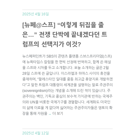
2025년 4월 16일
[뉴페@스프] “이렇게 뒤집을 줄
은…” 전쟁 단박에 끝내겠다던 트
럼프의 선택지가 이것?
뉴스페퍼민트가 SBS의 콘텐츠 플랫폼 스브스프리미엄(스프)
에 뉴욕타임스 칼럼을 한 편씩 선정해 번역하고, 함께 쓴 해설
을 스프와 시차를 두고 소개합니다. 오늘 소개하는 글은 2월
28일 스프에 쓴 글입니다. 이스라엘과 하마스 사이의 휴전을
중재하며, “팔레스타인 일대를 중동 최고급 휴양지로 개발하겠
다”고 말한 트럼프 대통령의 세계관을 설명하는 말로 주권주의
(sovereigntism)라는 개념을 소개해 드린 적이 있습니다. 주
권주의는 백인, 기독교 중심의 보수적 가치관에 반하는 국제주
의와 UN을 비롯한 국제기구를 경멸합니다. 세계화도 미국인
의 삶에 이로울 게 없다며 싫어하는 주권주의자들은 영토의 확
장을 통해 자원을
더 보기
→
2025년 4월 12일