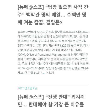
[뉴페@스프] “답장 없으면 사직 간
주” 백악관 명의 메일… 수백만 명
에 겨눈 칼끝, 결말은?
뉴스페퍼민트가 SBS의 콘텐츠 플랫폼 스브스프리미엄(스프)
에 뉴욕타임스 칼럼을 한 편씩 선정해 번역하고, 함께 쓴 해설
을 스프와 시차를 두고 소개합니다. 오늘 소개하는 글은 2월
25일 스프에 쓴 글입니다. 지난 토요일(22일) 늦은 오후, 미국
연방 정부 공무원들의 이메일 계정에 백악관 인사관리처
(OPM, Office of Personnel Management) 명의로 메일 한
통이 도착합니다. 제목은 “이번 주에 무슨 일을 하셨나요?”였
고, 주요 내용은 “이번 주에 어떤 업무를 하셨는지 5개 정도 항
목으로 간략히 요약해서 당신의 상사를 참조해 답장을 보내주
세요. 단 기밀 정보나
더 보기
→
2025년 4월 9일
[뉴페@스프] “전쟁 반대” 외치지
만… 반대해야 할 가장 큰 이유를