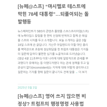
[뉴페@스프] “마시멜로 테스트에
막힌 78세 대통령”…되풀이되는 돌
발행동
뉴스페퍼민트가 SBS의 콘텐츠 플랫폼 스브스프리미엄(스프)
에 뉴욕타임스 칼럼을 한 편씩 선정해 번역하고 함께 쓴 해설
을 스프와 시차를 두고 소개합니다. 오늘 소개하는 글은 3월
18일 스프에 쓴 글입니다. 지난주 아일랜드의 미할 마틴 총리
를 백악관으로 초청해 정상회담을 한 트럼프 대통령은 기자들
의 질문에 답하다 불편한 심기를 노골적으로 드러냈습니다.
(영상 4분 11초부터) 이웃 나라에 대해 일방적으로 관세를 부
과했다가 유예하는 등 이랬다저랬다 하는 관세 정책을 두고 일
관성이 없다(inconsistent)는 지적에 대해 어떻게 생각하냐고
질문하는 기자를 향해 질문이 끝나기도 전에 말을
더 보기
→
2025년 5월 3일
[뉴페@스프] 영어 쓰지 않으면 비
정상? 트럼프의 행정명령 사용법