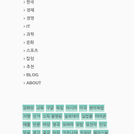
한국
경제
경영
IT
과학
문화
스포츠
칼럼
추천
BLOG
ABOUT
공화당
교육
구글
독일
러시아
미국
분리독립
서평
선거
소득 불평등
슬로데이
실업률
아마존
애플
언론
여성
영국
오바마
유럽
유전자
인도
일본
종교
중국
커피
코로나19
트위터
페이스북