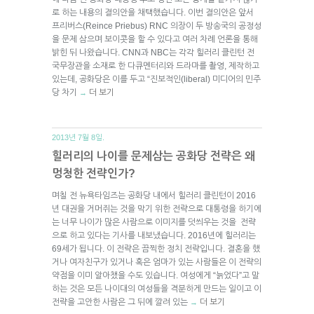
로 하는 내용의 결의안을 채택했습니다. 이번 결의안은 앞서
프리버스(Reince Priebus) RNC 의장이 두 방송국의 공정성
을 문제 삼으며 보이콧을 할 수 있다고 여러 차례 언론을 통해
밝힌 뒤 나왔습니다. CNN과 NBC는 각각 힐러리 클린턴 전
국무장관을 소재로 한 다큐멘터리와 드라마를 촬영, 제작하고
있는데, 공화당은 이를 두고 “진보적인(liberal) 미디어의 민주
당 차기
더 보기
→
2013년 7월 8일.
힐러리의 나이를 문제삼는 공화당 전략은 왜
멍청한 전략인가?
며칠 전 뉴욕타임즈는 공화당 내에서 힐러리 클린턴이 2016
년 대권을 거머쥐는 것을 막기 위한 전략으로 대통령을 하기에
는 너무 나이가 많은 사람으로 이미지를 덧씌우는 것을 전략
으로 하고 있다는 기사를 내보냈습니다. 2016년에 힐러리는
69세가 됩니다. 이 전략은 끔찍한 정치 전략입니다. 결혼을 했
거나 여자친구가 있거나 혹은 엄마가 있는 사람들은 이 전략의
약점을 이미 알아챘을 수도 있습니다. 여성에게 “늙었다”고 말
하는 것은 모든 나이대의 여성들을 격분하게 만드는 일이고 이
전략을 고안한 사람은 그 뒤에 깔려 있는
더 보기
→