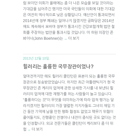
럼 보이던 의회가 올해에는 좀 더 나은 모습을 보일 것이라는
기대감을 심어주긴 했지만 미국 국민들의 의회에 대한 기대감
은 여전히 역사적으로 낮은 상황입니다. 예산안이 통과되면서
2014년에 정부 폐쇄는 일어나지 않겠지만 공화당은 2014년
에도 계속해서 오바마 정부가 통과시킨 건강보험개혁 법안 철
회를 주장하는 법안을 통과시킬 것입니다. 미 하원 의장인 존
뵈이너(John Boehner)는
더 보기
→
2013년 12월 10일.
힐러리는 훌륭한 국무장관이었나?
얼마전까지만 해도 힐러리 클린턴은 표본이 되는 훌륭한 국무
장관으로 칭송받았었습니다. 하지만 최근 아틀랜틱지가 현 국
무장관인 존 케리의 업적에 관한 상세한 기사를 내 보낸뒤 힐
러리의 업적에 대한 재평가를 하는 사람들이 늘고 있습니다.
“훌륭하다는 것”이 무엇을 의미하는가에 따라 업적 평가는 달
라지겠지만 힐러리의 가장 열렬한 지지자들도 그녀의 재임 기
간 동안 기억에 남을 만한 평화 협정도 없었고 핵무기 위협이
줄어들지도, 진행중인 전쟁이나 내전이 종식된 곳도 없다는 것
을 인정합니다. 외교 전문가들은 클린턴이 케리보다 좀 더 위
험
더 보기
→