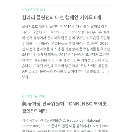
2013년 10월 31일.
힐러리 클린턴의 대선 캠페인 키워드 6개
공식적으로 힐러리 클린턴은 2016년 대선 출마 결정을 아직
내리지 않았다고 이야기하지만, 그녀의 언행에서 우리는 여전
히 선거 경쟁에서 은퇴하지 않은 현역 정치인의 모습을 확인할
수 있습니다. 최근의 연설문들을 통해 힐러리 클린턴이 2016
년 대선에 출마했을 때 사용할 가능성이 큰 핵심어들을 추려봤
습니다. 1. 경제적 불평등: 2012년 대선에서 오바마가 그랬던
것 처럼, 클린턴은 최근 자주 미국의 빈부 격차를 언급하고 있
습니다. 모교인 예일대 로스쿨 방문에서 “우리 사회의 통합을
좀먹고 있는 불평등의 추세를 뒤집어야 한다”고 말했죠.
더
→
보기
2013년 8월 19일.
美 공화당 전국위원회, “CNN, NBC 보이콧
결의안” 채택
미국 공화당 전국위원회(RNC, Republican National
Committee)가 보스톤에서 열린 여름 총회에서 CNN과 NBC
에 다음 번 공화당 대통령 후보 경선 토론 중계를 맡기지 않기