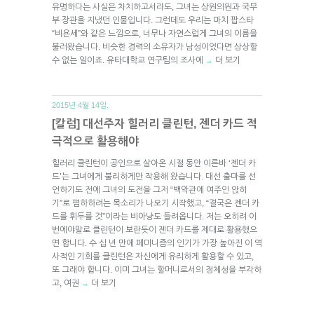
유명하다는 사실은 차치하고서라도, 그녀는 상원의원과 국무
부 장관을 지냈던 인물입니다. 그런데도 우리는 마치 팝스타
“비욘세”와 같은 느낌으로, 너무나 자연스럽게 그녀의 이름을
불러왔습니다. 비슷한 경력의 소유자가 남성이었다면 상상할
수 없는 일이죠. 유타대학교 연구팀의 조사에
더 보기
→
2015년 4월 14일.
[칼럼] 대선주자 힐러리 클린턴, 젠더 카드 적
극적으로 활용해야
힐러리 클린턴이 공인으로 살아온 시절 동안 이른바 ‘젠더 카
드’는 그녀에게 불리하게만 작용해 왔습니다. 대선 출마를 선
언하기도 전에 그녀의 도전을 그저 “백악관에 여주인 앉히
기”로 폄하하려는 목소리가 나오기 시작했고, “결국은 젠더 카
드를 휘두를 것”이라는 비아냥도 들려옵니다. 저는 오히려 이
번에야말로 클린턴이 보란듯이 젠더 카드를 제대로 활용했으
면 합니다. 수 십 년 만에 페미니즘의 인기가 가장 높아진 이 역
사적인 기회를 클린턴은 자신에게 유리하게 활용할 수 있고,
또 그래야 합니다. 이미 그녀는 할머니로서의 정체성을 부각하
고, 여권
더 보기
→