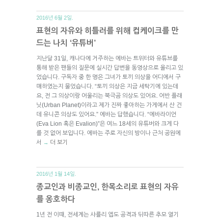
2016년 6월 2일.
표현의 자유와 히틀러를 위해 컵케이크를 만
드는 나치 ‘유튜버’
지난달 31일, 캐나다에 거주하는 에바는 트위터와 유튜브를
통해 받은 팬들의 질문에 실시간 답변을 동영상으로 올리고 있
었습니다. 구독자 중 한 명은 그녀가 토끼 의상을 어디에서 구
매하였는지 물었습니다. “토끼 의상은 지금 세탁기에 있는데
요, 전 그 의상이랑 어울리는 북극곰 의상도 있어요. 어반 플래
닛(Urban Planet)이라고 제가 진짜 좋아하는 가게에서 산 건
데 유니콘 의상도 있어요.” 에바는 답했습니다. “에바라이언
(Eva Lion 혹은 Evalion)”은 여느 18세의 유튜버와 크게 다
를 것 없어 보입니다. 에바는 주로 자신의 방이나 근처 공원에
서
더 보기
→
2016년 1월 14일.
종교인과 비종교인, 한목소리로 표현의 자유
를 옹호하다
1년 전 이때, 전세계는 샤를리 엡도 공격과 뒤따른 추모 열기