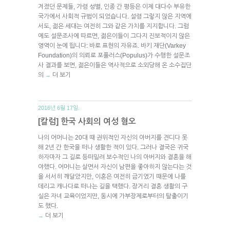
겨졌던 문제들, 가령 성별, 인종 간 평등은 이제 대다수 부유한
국가에서 사회적 규범이 되었습니다. 설령 그렇지 않은 지역에
서도, 젊은 세대는 여전히 그와 같은 가치를 지지합니다. 그럼
에도 설문조사에 따르면, 젊은이들이 그다지 진보적이지 않은
영역이 눈에 띕니다: 바로 표현의 자유죠. 바키 재단(Varkey
Foundation)의 의뢰로 포풀러스(Populus)가 수행한 설문조
사 결과를 보면, 젊은이들은 역사적으로 소외당해 온 소수집단
의
더 보기
→
2016년 6월 17일.
[칼럼] 한국 사회의 여성 혐오
나의 어머니는 20대 때 권위적인 자신의 아버지를 견디다 못
해 2년 간 한국을 떠나 생활한 적이 있다. 그러나 결국은 귀국
하자마자 그 길로 등떠밀려 보수적인 나의 아버지와 결혼을 해
야했다. 어머니는 살면서 자신이 남편을 좋아하지 않는다는 것
을 서서히 깨달았지만, 이혼은 여전히 금기였기 때문에 나를
데리고 캐나다로 떠나는 길을 택했다. 장거리 결혼 생활의 구
실은 자녀 교육이었지만, 동시에 가부장제로부터의 탈출이기
도 했다.
더 보기
→