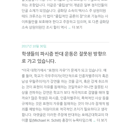
하는 조항입니다. 이같은 “중립성”의 개념은 일부 정치인들의
단골 소재가 되었습니다. 공화당 소속의 텍사스 주 상원의원
테드 크루즈는 이 법이 “중립적인 공론의 장”으로 기능하는 사
이트들만을 보호해야 한다고 주장하고 있으며, 또 다른 공화당
소속 상원의원인 조시 할리 역시
더 보기
→
2017년 10월 30일.
학생들의 파시즘 반대 운동은 잘못된 방향으
로 가고 있습니다.
*미국 대학가에서 “표현의 자유”가 문제가 되고 있습니다. 예
를 들어, 학교가 극우주의자(극단적으로 인종차별주의자 혹은
남성 우월주의자)가 강연을 하는 것을 금지, 혹은 강제 취소하
는 것이 표현의 자유를 침해하는 것일까요? 아니면 잘못된 사
상을 전파하는 강연은 학교가 보다 적극적으로 검열을 해야 할
까요? 많은 학생은 파시즘, 인종차별주의, 폭력적인 사상 등을
규제하는 것은 표현의 자유를 침해하는 것이 아니라 잠재적 범
죄를 예방하는 차원이므로 적극적인 조치가 필요하다고 생각
합니다. 아랫글은 이러한 주장에 반대하는 오레곤대학교의 마
이클 쉴(Michael H. Schill) 총장이 뉴욕타임스에
더 보기
→