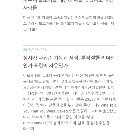
사우디 블로거를 대신해 매를 맞겠다고 나선
사람들
미국 유수의 대학에 소속되어있는 지식인들이 태형을 선고받
고 수감된 블로거를 대신해 100대씩을 맞겠다고 나섰습니다.
더 보기
→
2015년 1월 22일.
상사가 나눠준 기독교 서적, 부적절한 리더십
인가 표현의 자유인가
이브가 뱀의 유혹에 곧장 넘어가는 대신 “남편에게 한 번 물어
볼게요”하고 말했다면 어떻게 되었을까 생각해 보신 적이 있나
요? 남편과 상의했다면 뱀에게 속아넘어가진 않았을텐데, 하
고 생각한 적이 있다면 애틀란타 시의 전 소방청장 캘빈 코크
란과 코드가 맞는 분일 겁니다. 코크란은 2013년에 이런 내용
이 담긴 책 “네가 알몸인 것을 누가 말해 주었느냐?(Who Told
You That You Were Naked?)”를 집필하고 자비로 출판했습
니다. 보수적 기독교 시각이 담긴 이 책은 “부정
(uncleanness)”의 정의로 “소도미, 남색, 동성애, 수간 등
→
더 보기