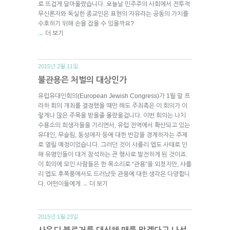
로 뜨겁게 달아올랐습니다. 오늘날 민주주의 사회에서 전투적
무신론자와 독실한 종교인은 표현의 자유라는 공동의 가치를
수호하기 위해 손을 잡을 수 있을까요?
더 보기
→
2015년 2월 11일.
불관용은 처벌의 대상인가
유럽유대인회의(European Jewish Congress)가 1월 말 프
라하 회의 개최를 결정했을 때만 해도 주최측은 이 회의가 이
렇게나 많은 주목을 받을줄 몰랐을겁니다. 이번 회의는 나치
수용소의 희생자들을 기리면서, 유럽 전역에서 확산되고 있는
유대인, 무슬림, 동성애자 등에 대한 반감을 경계하자는 주제
로 열릴 예정이었습니다. 그러던 것이 샤를리 엡도 사태로 인
해 유명인들이 대거 참석하는 큰 행사로 발전하게 된 것이죠.
이 회의에 모인 사람들은 한 목소리로 “관용”을 외쳤지만, 샤를
리 엡도 후폭풍에서도 드러났듯 관용에 대한 생각은 다양합니
다. 어떤이들에게
더 보기
→
2015년 1월 23일.