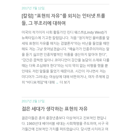
2017년 7월 12일.
[칼럼] “표현의 자유”를 외치는 인터넷 트롤
들, 그 부조리에 대하여
미국의 작가이자 사회 활동가인 린디 웨스트(Lindy West)가
뉴욕타임스에 기고한 칼럼입니다. 처음 “정치적인 올바름을 앞
세워 표현의 자유를 해치는 검열론자”라는 비난을 들었을 때만
해도 저는 그냥 웃어넘겼습니다. “예술가가 인종주의자라는 말
을 듣기 싫으면 인종차별적인 작품을 생산하지 말아야 한다”,
“강간은 끔찍한 일이니 코미디언이 강간을 농담의 소재로 다룰
때는 더욱 조심해야 한다”라는 식의 악의 없는 비평을 했을 뿐
인데도 저런 말들을 들었기 때문이죠. 시간이 지나면서 저는
미디어가 그려내는 여성상에 대해 비판하거나, 여자 주제에 감
히 “비디오게임”에 대해
더 보기
→
2017년 2월 17일.
젊은 세대가 생각하는 표현의 자유
젊은이들은 흔히 중장년층보다 이상적이고 진보적인 편입니
다. 1960년대 베이비붐 세대는 사회혁명을 주도하여, 서구 국
가들간에 진보적인 가치를 퍼뜨렸습니다. 당시엔 사치라고 여