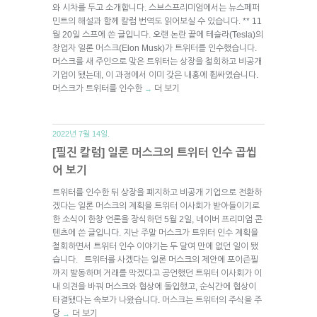
와 시차를 두고 소개합니다. 스브스프리미엄에서는 뉴스페퍼
민트의 해설과 함께 칼럼 번역도 읽어보실 수 있습니다. ** 11
월 20일 스프에 쓴 글입니다. 오랜 논란 끝에 테슬라(Tesla)의
창업자 일론 머스크(Elon Musk)가 트위터를 인수했습니다.
머스크를 새 주인으로 맞은 트위터는 상장을 철회하고 비공개
기업이 됐는데, 이 과정에서 이미 갖은 내홍에 휩싸였습니다.
머스크가 트위터를 인수한
더 보기
→
2022년 7월 14일.
[필진 칼럼] 일론 머스크의 트위터 인수 곱씹
어 보기
트위터를 인수한 뒤 상장을 폐지하고 비공개 기업으로 전환하
겠다는 일론 머스크의 계획을 트위터 이사회가 받아들이기로
한 소식이 한창 언론을 장식하던 5월 2일, 네이버 프리미엄 콘
텐츠에 쓴 글입니다. 지난 주말 머스크가 트위터 인수 계획을
철회하면서 트위터 인수 이야기는 두 달여 만에 없던 일이 됐
습니다. 트위터를 사겠다는 일론 머스크의 제안에 포이즌필
까지 발동하며 거래를 막겠다고 공언했던 트위터 이사회가 이
내 의견을 바꿔 머스크와 협상에 돌입했고, 순식간에 협상이
타결됐다는 속보가 나왔습니다. 머스크는 트위터의 주식을 주
당
더 보기
→