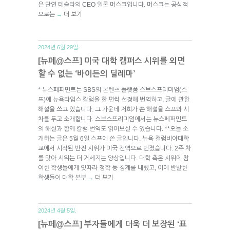
은 단연 테슬라의 CEO 일론 머스크입니다. 머스크는 공식적
으로는
더 보기
→
2024년 6월 29일.
[뉴페@스프] 미국 대학 캠퍼스 시위를 외면
할 수 없는 ‘바이든의 딜레마’
* 뉴스페퍼민트는 SBS의 콘텐츠 플랫폼 스브스프리미엄(스
프)에 뉴욕타임스 칼럼을 한 편씩 선정해 번역하고, 글에 관한
해설을 쓰고 있습니다. 그 가운데 저희가 쓴 해설을 스프와 시
차를 두고 소개합니다. 스브스프리미엄에서는 뉴스페퍼민트
의 해설과 함께 칼럼 번역도 읽어보실 수 있습니다. **오늘 소
개하는 글은 5월 6일 스프에 쓴 글입니다. 뉴욕 컬럼비아대학
교에서 시작된 반전 시위가 미국 전역으로 번졌습니다. 2주 차
를 맞아 시위는 더 거세지는 양상입니다. 대학 측은 시위에 참
여한 학생들에게 잇따라 정학 등 징계를 내렸고, 이에 반발한
학생들이 대학 본부
더 보기
→
2024년 4월 5일.
[뉴페@스프] 부자들에게 더욱 더 보장된 ‘표