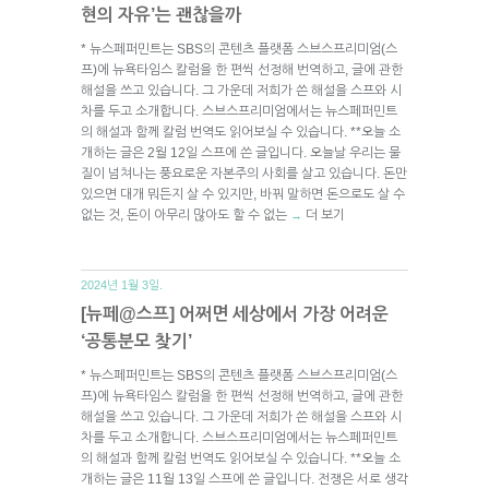
현의 자유’는 괜찮을까
* 뉴스페퍼민트는 SBS의 콘텐츠 플랫폼 스브스프리미엄(스
프)에 뉴욕타임스 칼럼을 한 편씩 선정해 번역하고, 글에 관한
해설을 쓰고 있습니다. 그 가운데 저희가 쓴 해설을 스프와 시
차를 두고 소개합니다. 스브스프리미엄에서는 뉴스페퍼민트
의 해설과 함께 칼럼 번역도 읽어보실 수 있습니다. **오늘 소
개하는 글은 2월 12일 스프에 쓴 글입니다. 오늘날 우리는 물
질이 넘쳐나는 풍요로운 자본주의 사회를 살고 있습니다. 돈만
있으면 대개 뭐든지 살 수 있지만, 바꿔 말하면 돈으로도 살 수
없는 것, 돈이 아무리 많아도 할 수 없는
더 보기
→
2024년 1월 3일.
[뉴페@스프] 어쩌면 세상에서 가장 어려운
‘공통분모 찾기’
* 뉴스페퍼민트는 SBS의 콘텐츠 플랫폼 스브스프리미엄(스
프)에 뉴욕타임스 칼럼을 한 편씩 선정해 번역하고, 글에 관한
해설을 쓰고 있습니다. 그 가운데 저희가 쓴 해설을 스프와 시
차를 두고 소개합니다. 스브스프리미엄에서는 뉴스페퍼민트
의 해설과 함께 칼럼 번역도 읽어보실 수 있습니다. **오늘 소
개하는 글은 11월 13일 스프에 쓴 글입니다. 전쟁은 서로 생각