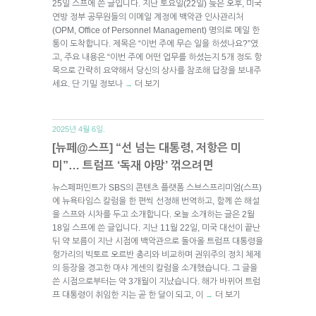
25일 스프에 쓴 글입니다. 지난 토요일(22일) 늦은 오후, 미국
연방 정부 공무원들의 이메일 계정에 백악관 인사관리처
(OPM, Office of Personnel Management) 명의로 메일 한
통이 도착합니다. 제목은 “이번 주에 무슨 일을 하셨나요?”였
고, 주요 내용은 “이번 주에 어떤 업무를 하셨는지 5개 정도 항
목으로 간략히 요약해서 당신의 상사를 참조해 답장을 보내주
세요. 단 기밀 정보나
더 보기
→
2025년 4월 6일.
[뉴페@스프] “선 넘는 대통령, 저항은 미
미”… 트럼프 ‘독재 야망’ 꺾으려면
뉴스페퍼민트가 SBS의 콘텐츠 플랫폼 스브스프리미엄(스프)
에 뉴욕타임스 칼럼을 한 편씩 선정해 번역하고, 함께 쓴 해설
을 스프와 시차를 두고 소개합니다. 오늘 소개하는 글은 2월
18일 스프에 쓴 글입니다. 지난 11월 22일, 미국 대선이 끝난
뒤 약 보름이 지난 시점에 백악관으로 돌아올 트럼프 대통령을
헝가리의 빅토르 오르반 총리와 비교하며 권위주의 정치 체제
의 등장을 경고한 마샤 게센의 칼럼을 소개했습니다. 그 글을
쓴 시점으로부터는 약 3개월이 지났습니다. 해가 바뀌어 트럼
프 대통령이 취임한 지는 곧 한 달이 되고, 이
더 보기
→