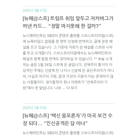
2025년 3월 17일.
[뉴페@스프] 트럼프 취임 앞두고 저커버그가
꺼낸 카드… “정말 마지못해 한 걸까?”
뉴스페퍼민트는 SBS의 콘텐츠 플랫폼 스브스프리미엄(스프)
에 뉴욕타임스 칼럼을 한 편씩 선정해 번역하고, 글에 관한 해
설을 쓰고 있습니다. 그 가운데 저희가 쓴 해설을 스프와 시차
를 두고 소개합니다. 스브스프리미엄에서는 뉴스페퍼민트의
해설과 함께 칼럼 번역도 읽어보실 수 있습니다. ** 오늘 소개
하는 글은 1월 24일 스프에 쓴 글입니다. 전체주의 통치의 이
상적인 주체는 신념에 찬 나치나 신념에 찬 공산주의자가 아니
라, 사실과 허구의 구분, 참과 거짓의 구분이 더는 존재하지 않
는 사람들이다. 정치철학자 한나 아렌트가 “전체주의의 기
원”에서 한 말입니다. 나와
더 보기
→
2025년 1월 15일.
[뉴페@스프] ‘백신 음모론자’가 미국 보건 수
장 되다… “인신공격은 답 아냐”
뉴스페퍼민트는 SBS의 콘텐츠 플랫폼 스브스프리미엄(스프)