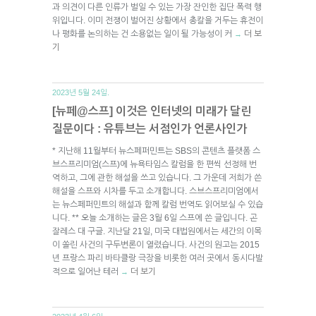
과 의견이 다른 인류가 벌일 수 있는 가장 잔인한 집단 폭력 행
위입니다. 이미 전쟁이 벌어진 상황에서 총칼을 거두는 휴전이
나 평화를 논의하는 건 소용없는 일이 될 가능성이 커
더 보
→
기
2023년 5월 24일.
[뉴페@스프] 이것은 인터넷의 미래가 달린
질문이다 : 유튜브는 서점인가 언론사인가
* 지난해 11월부터 뉴스페퍼민트는 SBS의 콘텐츠 플랫폼 스
브스프리미엄(스프)에 뉴욕타임스 칼럼을 한 편씩 선정해 번
역하고, 그에 관한 해설을 쓰고 있습니다. 그 가운데 저희가 쓴
해설을 스프와 시차를 두고 소개합니다. 스브스프리미엄에서
는 뉴스페퍼민트의 해설과 함께 칼럼 번역도 읽어보실 수 있습
니다. ** 오늘 소개하는 글은 3월 6일 스프에 쓴 글입니다. 곤
잘레스 대 구글. 지난달 21일, 미국 대법원에서는 세간의 이목
이 쏠린 사건의 구두변론이 열렸습니다. 사건의 원고는 2015
년 프랑스 파리 바타클랑 극장을 비롯한 여러 곳에서 동시다발
적으로 일어난 테러
더 보기
→