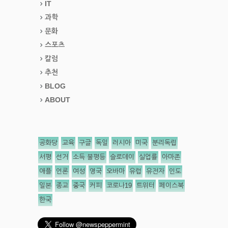
IT
과학
문화
스포츠
칼럼
추천
BLOG
ABOUT
공화당
교육
구글
독일
러시아
미국
분리독립
서평
선거
소득 불평등
슬로데이
실업률
아마존
애플
언론
여성
영국
오바마
유럽
유전자
인도
일본
종교
중국
커피
코로나19
트위터
페이스북
한국