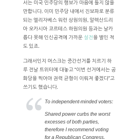
서는 미국 민주당의 행보가 마음에 들지 않을
만합니다. 이미 민주당 내에서 진보파로 분류
되는 엘리자베스 워런 상원의원, 알렉산드리
아 오카시아 코르테스 하원의원 등과는 날카
롭다 못해 인신공격에 가까운
설전
을 벌인 적
도 있죠.
그래서인지 머스크는 중간선거를 치르기 하
루 전날 트위터에 대놓고 “이번 선거에서는 공
화당을 찍어야 권력 균형이 이뤄져 좋겠다”고
쓰기도 했습니다.
To independent-minded voters:
Shared power curbs the worst
excesses of both parties,
therefore I recommend voting
for a Republican Congress,